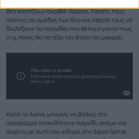
στα πιο γνωστά καταστήματα παιχνιδιών και
δεν κοστίζουν ακριβά. Χώρισε, λοιπόν, τους
παίκτες σε ομάδες των δύο και άφησέ τους να
διαλέξουν τα παιχνίδια που θέλουν μόνοι τους
(π.χ. ποιος θα πετάξει τον βόλο πιο μακριά).
Κατά τα λοιπά, μπορείς να βάλεις στο
πρόγραμμα οποιοδήποτε παιχνίδι, ακόμα και
άσχετο με αυτά που είδαμε στο Squid Game,