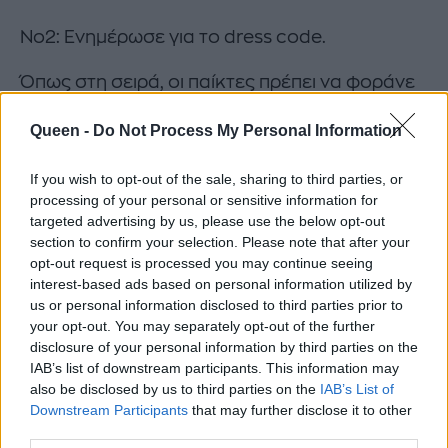
Νο2: Ενημέρωσε για το dress code.
Όπως στη σειρά, οι παίκτες πρέπει να φοράνε
πράσινα, οι στρατιώτες κόκκινα, ο game
Queen -
Do Not Process My Personal Information
master γκρι ή μαύρο και οι VIPs κοστούμι (ένα
σακάκι έστω).
If you wish to opt-out of the sale, sharing to third parties, or
processing of your personal or sensitive information for
targeted advertising by us, please use the below opt-out
section to confirm your selection. Please note that after your
opt-out request is processed you may continue seeing
interest-based ads based on personal information utilized by
us or personal information disclosed to third parties prior to
your opt-out. You may separately opt-out of the further
disclosure of your personal information by third parties on the
IAB’s list of downstream participants. This information may
also be disclosed by us to third parties on the
IAB’s List of
Downstream Participants
that may further disclose it to other
Νο3: Στήσε τα παιχνίδια (δε χρειάζεται να είναι
third parties.
όλα).