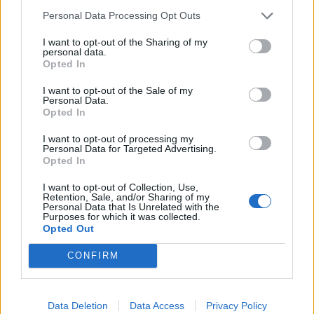
Personal Data Processing Opt Outs
Το πρώτο παιχνίδι «Red light, green light» είναι
I want to opt-out of the Sharing of my
το δικό μας «Αγαλματάκια ακούνητα». Όρισε
personal data.
Opted In
έναν τοίχο του σπιτιού ως τον τερματισμό και
τοποθέτησε την οθόνη με το λάπτοπ να παίζει
I want to opt-out of the Sale of my
Personal Data.
τη σκηνή από τη σειρά.
Opted In
I want to opt-out of processing my
Personal Data for Targeted Advertising.
Opted In
I want to opt-out of Collection, Use,
Retention, Sale, and/or Sharing of my
Personal Data that Is Unrelated with the
Purposes for which it was collected.
Opted Out
CONFIRM
Ένα επίσης εύκολο παιχνίδι είναι αυτό με τους
βόλους. Πωλούνται σε μεγάλες ποσότητες
Data Deletion
Data Access
Privacy Policy