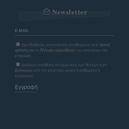
Newsletter
Έχω διαβάσει, κατανοώ και αποδέχομαι τους
όρους
χρήσης
και τη
δήλωση εχεμύθειας
του ιστοτόπου της
εταιρείας
Δηλώνω υπεύθυνα ότι είμαι άνω των 18 ετών ή ότι
βρίσκομαι υπό την εποπτεία γονέα ή κηδεμόνα ή
επιτρόπου
Εγγραφή