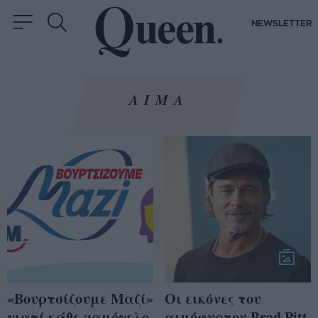
NEWSLETTER
ΑΙΜΑ
«Βουρτσίζουμε Μαζί»
Οι εικόνες του
γιατί κάθε χαμόγελο
αιμόφυρτου Brad Pitt