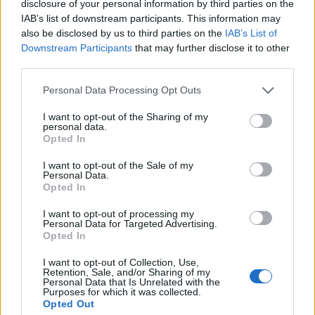
disclosure of your personal information by third parties on the
IAB’s list of downstream participants. This information may
Αιμορροΐδες σε
also be disclosed by us to third parties on the
IAB’s List of
Ξυρίστηκες και
Downstream Participants
that may further disclose it to other
έξαρση: Τι να
κόπηκες; Ιδού το
third parties.
προσέξετε για να
κόλπο που σταματά
ανακουφιστείτε
Personal Data Processing Opt Outs
το αίμα!
άμεσα!
I want to opt-out of the Sharing of my
personal data.
Opted In
I want to opt-out of the Sale of my
Personal Data.
Opted In
I want to opt-out of processing my
Personal Data for Targeted Advertising.
Opted In
I want to opt-out of Collection, Use,
Retention, Sale, and/or Sharing of my
Personal Data that Is Unrelated with the
Purposes for which it was collected.
Opted Out