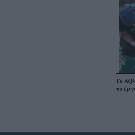
Το AQU
το έρ