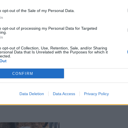
ενυδάτωση
o opt-out of the Sale of my Personal Data.
In
to opt-out of processing my Personal Data for Targeted
ing.
In
ρό, η επιδερμίδα και η
σία της ενυδάτωσης
o opt-out of Collection, Use, Retention, Sale, and/or Sharing
ersonal Data that Is Unrelated with the Purposes for which it
ην κορυφή ως τα
lected.
Out
α
CONFIRM
Data Deletion
Data Access
Privacy Policy