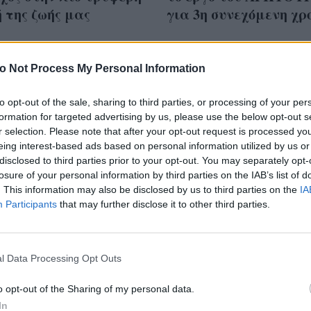
 της ζωής μας
για 3η συνεχόμενη χρ
o Not Process My Personal Information
to opt-out of the sale, sharing to third parties, or processing of your per
formation for targeted advertising by us, please use the below opt-out s
r selection. Please note that after your opt-out request is processed y
eing interest-based ads based on personal information utilized by us or
disclosed to third parties prior to your opt-out. You may separately opt-
losure of your personal information by third parties on the IAB’s list of
. This information may also be disclosed by us to third parties on the
IA
Participants
that may further disclose it to other third parties.
l Data Processing Opt Outs
πάς τη φύση, στις
Η ομορφιά των μαλλ
και 23 Μαρτίου έχεις
είναι άρρηκτα συνδε
o opt-out of the Sharing of my personal data.
όγο να γιορτάσεις!
με το νερό και την
In