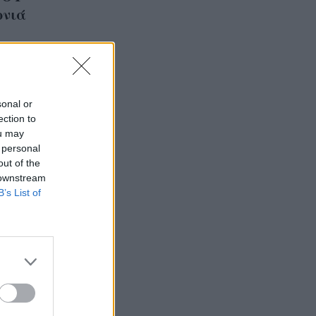
ονιά
sonal or
ection to
ou may
 personal
out of the
 downstream
B’s List of
ιών
δεμένη