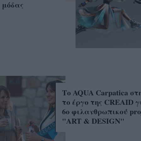
ς μόδας
Το AQUA Carpatica στ
το έργο της CREAID γ
6ο φιλανθρωπικού pro
"ART & DESIGN"