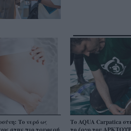
σύνη: Το νερό ως
Το AQUA Carpatica στ
χος στην πιο τρυφερή
το έργο του ΑΡΚΤΟΥ