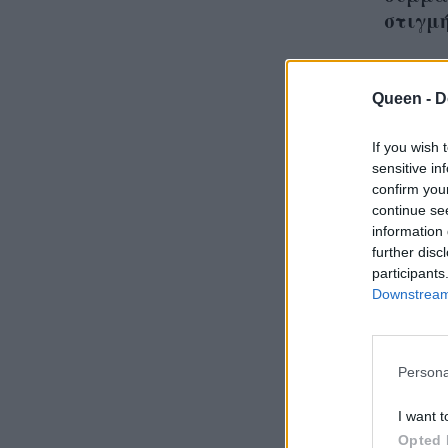
στιγμή
Queen -
D
If you wish 
sensitive in
confirm you
continue se
information 
further disc
participants
Downstream 
Persona
Αν αγα
21,22 
I want t
κάθε λ
Opted 