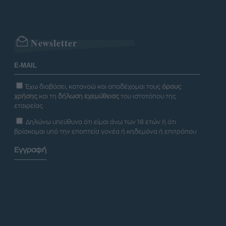
Newsletter
Έχω διαβάσει, κατανοώ και αποδέχομαι τους
όρους
χρήσης
και τη
δήλωση εχεμύθειας
του ιστοτόπου της
εταιρείας
Δηλώνω υπεύθυνα ότι είμαι άνω των 18 ετών ή ότι
βρίσκομαι υπό την εποπτεία γονέα ή κηδεμόνα ή επιτρόπου
Εγγραφή