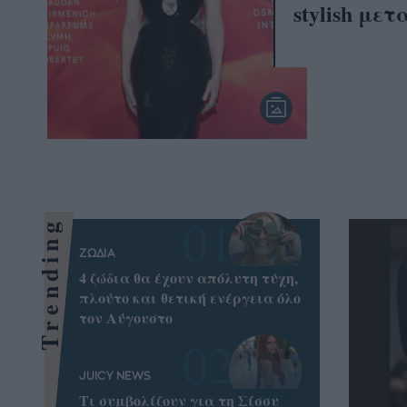
stylish με
Trending
ΖΩΔΙΑ
4 ζώδια θα έχουν απόλυτη τύχη,
πλούτο και θετική ενέργεια όλο
τον Αύγουστο
JUICY NEWS
Τι συμβολίζουν για τη Σίσσυ