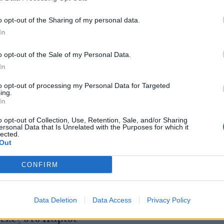
καταστρέψει ένα loo
o opt-out of the Sharing of my personal data.
In
o opt-out of the Sale of my Personal Data.
In
to opt-out of processing my Personal Data for Targeted
ing.
In
o opt-out of Collection, Use, Retention, Sale, and/or Sharing
ersonal Data that Is Unrelated with the Purposes for which it
lected.
Out
CONFIRM
ωργίου: Η Ελληνίδα
Data Deletion
Data Access
Privacy Policy
del κατακτά τις
έλες στο Παρίσι