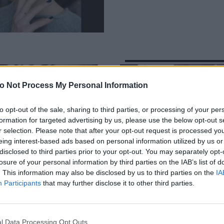
o Not Process My Personal Information
to opt-out of the sale, sharing to third parties, or processing of your per
formation for targeted advertising by us, please use the below opt-out s
r selection. Please note that after your opt-out request is processed y
eing interest-based ads based on personal information utilized by us or
disclosed to third parties prior to your opt-out. You may separately opt-
losure of your personal information by third parties on the IAB’s list of
. This information may also be disclosed by us to third parties on the
IA
Participants
that may further disclose it to other third parties.
age Beauty: Το
Bérénice Marlohe: πως
άζ στο show Armani
χτένισμα μπορεί να
l Data Processing Opt Outs