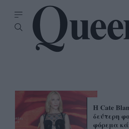
Η Cate Bla
δεύτερη φο
φόρεμα κά