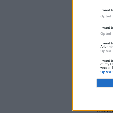
Prive
I want t
Opted 
I want t
Opted 
I want 
Advertis
Opted 
I want t
of my P
was col
Opted 
Ρος Γε
top mo
πασαρ