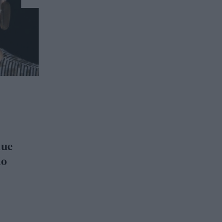
lue
io