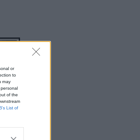
sonal or
ection to
ou may
 personal
out of the
 downstream
B’s List of
 το