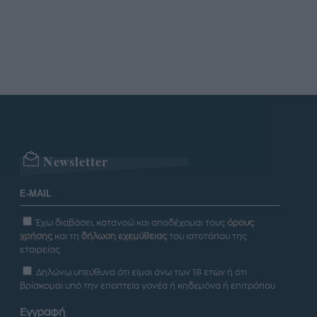
Newsletter
Έχω διαβάσει, κατανοώ και αποδέχομαι τους
όρους
χρήσης
και τη
δήλωση εχεμύθειας
του ιστοτόπου της
εταιρείας
Δηλώνω υπεύθυνα ότι είμαι άνω των 18 ετών ή ότι
βρίσκομαι υπό την εποπτεία γονέα ή κηδεμόνα ή επιτρόπου
Εγγραφή