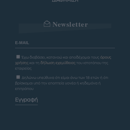
ΔΙΑΦΗΜΙΣΗ
Newsletter
Έχω διαβάσει, κατανοώ και αποδέχομαι τους
όρους
χρήσης
και τη
δήλωση εχεμύθειας
του ιστοτόπου της
εταιρείας
Δηλώνω υπεύθυνα ότι είμαι άνω των 18 ετών ή ότι
βρίσκομαι υπό την εποπτεία γονέα ή κηδεμόνα ή
επιτρόπου
Εγγραφή