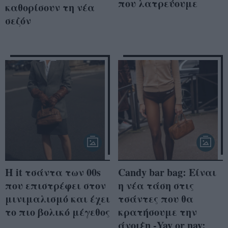
που λατρεύουμε
καθορίσουν τη νέα
σεζόν
Η it τσάντα των 00s
Candy bar bag: Είναι
που επιστρέφει στον
η νέα τάση στις
μινιμαλισμό και έχει
τσάντες που θα
το πιο βολικό μέγεθος
κρατήσουμε την
άνοιξη -Yay or nay;