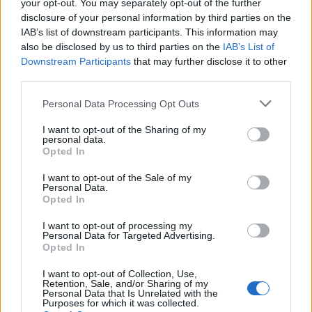
your opt-out. You may separately opt-out of the further
disclosure of your personal information by third parties on the
IAB’s list of downstream participants. This information may
also be disclosed by us to third parties on the
IAB’s List of
Downstream Participants
that may further disclose it to other
third parties.
Personal Data Processing Opt Outs
Smart Shopping: Οι
Πέντε στυλ τσάντας
πιο hot τσάντες για
I want to opt-out of the Sharing of my
που αυτό το
personal data.
φέτος το καλοκαίρι,
καλοκαίρι μπορείς
Opted In
στις πιο οικονομικές
να κρατάς το πρωί
I want to opt-out of the Sale of my
τιμές
αλλά και το βράδυ
Personal Data.
Opted In
I want to opt-out of processing my
Personal Data for Targeted Advertising.
Opted In
I want to opt-out of Collection, Use,
Retention, Sale, and/or Sharing of my
Personal Data that Is Unrelated with the
Purposes for which it was collected.