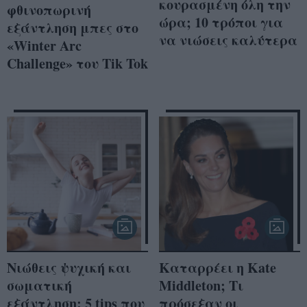
κουρασμένη όλη την
φθινοπωρινή
ώρα; 10 τρόποι για
εξάντληση μπες στο
να νιώσεις καλύτερα
«Winter Arc
Challenge» του Tik Tok
Νιώθεις ψυχική και
Καταρρέει η Kate
σωματική
Middleton; Τι
εξάντληση; 5 tips που
πρόσεξαν οι