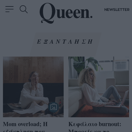
NEWSLETTER
ΕΞΑΝΤΛΗΣΗ
Mom overload; Η
Κεφάλαιο burnout:
εξάντληση που
Μπορείς να το