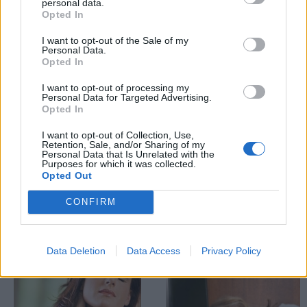
personal data.
Opted In
I want to opt-out of the Sale of my
Personal Data.
Opted In
I want to opt-out of processing my
Personal Data for Targeted Advertising.
Opted In
Νιώθετε μονίμως ένα
I want to opt-out of Collection, Use,
αίσθημα κόπωσης και
Retention, Sale, and/or Sharing of my
Jennifer Lawrence:
Personal Data that Is Unrelated with the
εξάντλησης; Δείτε
Έπαθε νευρικό
Purposes for which it was collected.
Opted Out
πώς να το
κλονισμό λόγω Oscar;
αντιμετωπίσετε
CONFIRM
Data Deletion
Data Access
Privacy Policy