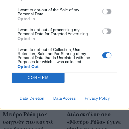
Μελίνα Μερκούρη
λάτρεψε Διδασκάλου
ενθουσίασαν το κοινό
I want to opt-out of the Sale of my
και Αλικάκη
Personal Data.
Opted In
I want to opt-out of processing my
Personal Data for Targeted Advertising.
Opted In
I want to opt-out of Collection, Use,
Retention, Sale, and/or Sharing of my
Personal Data that Is Unrelated with the
Purposes for which it was collected.
Opted Out
CONFIRM
Οι δύο μεγάλες
Η συνάντηση
Data Deletion
Data Access
Privacy Policy
αποκαλύψεις στο
Κουκουράκη -
Μαύρο Ρόδο μας
Διδασκάλου στο
οδηγούν πιο κοντά
«Μαύρο Ρόδο» έγινε