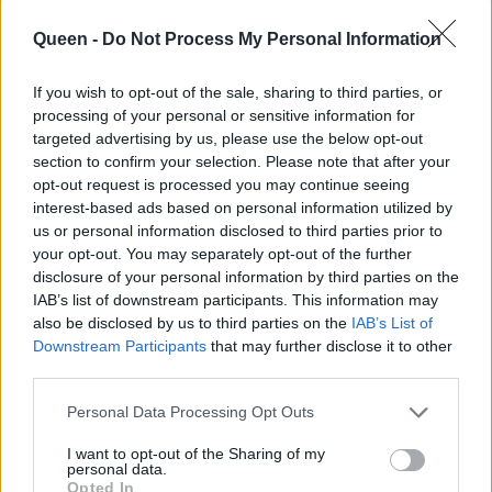
Διδασκάλου
στέλνει μήνυμα για
συνεχίζεται για 13η
την κακοποίηση
Queen -
Do Not Process My Personal Information
χρονιά
If you wish to opt-out of the sale, sharing to third parties, or
processing of your personal or sensitive information for
targeted advertising by us, please use the below opt-out
section to confirm your selection. Please note that after your
opt-out request is processed you may continue seeing
interest-based ads based on personal information utilized by
us or personal information disclosed to third parties prior to
your opt-out. You may separately opt-out of the further
disclosure of your personal information by third parties on the
IAB’s list of downstream participants. This information may
also be disclosed by us to third parties on the
IAB’s List of
Downstream Participants
that may further disclose it to other
third parties.
Το «τέλος» του
Οι πρώτες εικόνες
Personal Data Processing Opt Outs
Γιάννη Κουκουράκη
της Κατερίνας
στο Μαύρο Ρόδο
I want to opt-out of the Sharing of my
Διδασκάλου ως
personal data.
δίχασε το κοινό που
Opted In