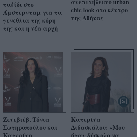
ανεπιτήδευτο urban
ταξίδι στο
chic look στο κέντρο
Άμστερνταμ για τα
της Αθήνας
γενέθλια της κόρη
της και η νέα αρχή
Ζενεβιέβ, Τόνια
Κατερίνα
Σωτηροπούλου και
Διδασκάλου: «Μου
Κατερίνα
ήταν δύσκολο να