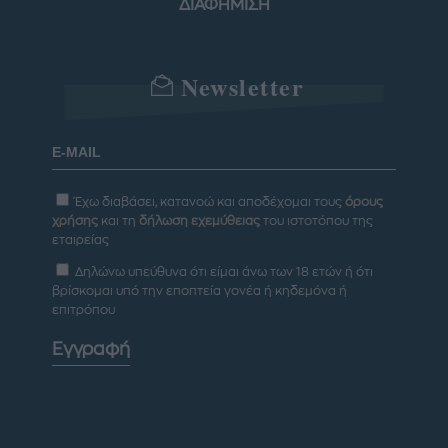
ΔΙΑΦΗΜΙΣΗ
Newsletter
Έχω διαβάσει, κατανοώ και αποδέχομαι τους
όρους
χρήσης
και τη
δήλωση εχεμύθειας
του ιστοτόπου της
εταιρείας
Δηλώνω υπεύθυνα ότι είμαι άνω των 18 ετών ή ότι
βρίσκομαι υπό την εποπτεία γονέα ή κηδεμόνα ή
επιτρόπου
Εγγραφή