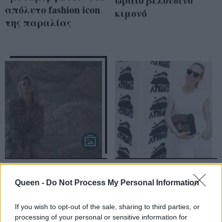
ωραίο βελούδινο
απόλυτο fashion icon
κιμονό
της παραλίας
New Collection Alert!
H Bίκυ Καγιά φόρεσε
Εσύ πόσο bohemian
το πιο κομψό casual
Queen -
Do Not Process My Personal Information
νιώθεις αυτό το
σύνολο με κιμονό!
καλοκαίρι;
If you wish to opt-out of the sale, sharing to third parties, or
processing of your personal or sensitive information for