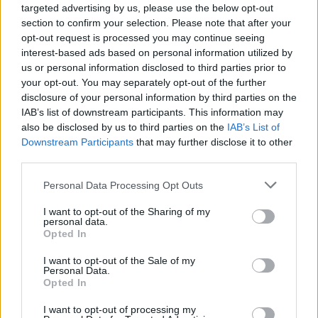
targeted advertising by us, please use the below opt-out
section to confirm your selection. Please note that after your
opt-out request is processed you may continue seeing
interest-based ads based on personal information utilized by
us or personal information disclosed to third parties prior to
your opt-out. You may separately opt-out of the further
disclosure of your personal information by third parties on the
IAB’s list of downstream participants. This information may
also be disclosed by us to third parties on the
IAB’s List of
Downstream Participants
that may further disclose it to other
third parties.
Personal Data Processing Opt Outs
Πώς μπορώ να
It's Kimono Time: Τα
φορέσω το κιμονό
15 ωραιότερα κιμονό
I want to opt-out of the Sharing of my
personal data.
μου με στυλ σε μια
της αγοράς για
Opted In
βραδινή έξοδο;
άψογες καλοκαιρινές
I want to opt-out of the Sale of my
εμφανίσεις
Personal Data.
Opted In
I want to opt-out of processing my