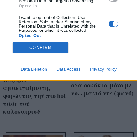
Personal Data for Targeted Advertising.
Opted In
I want to opt-out of Collection, Use,
Retention, Sale, and/or Sharing of my
Personal Data that Is Unrelated with the
Purposes for which it was collected.
Opted Out
CONFIRM
Super sexy Μαρία
Data Deletion
Data Access
Privacy Policy
Δέσποινα Βανδή:
Ηλιάκη: Βολτάρει
Ποζάρει
στα σοκάκια μόνο με
αμακιγιάριστη,
το... μαγιό της (φωτό)
φορώντας την πιο hot
τάση του
καλοκαιριού