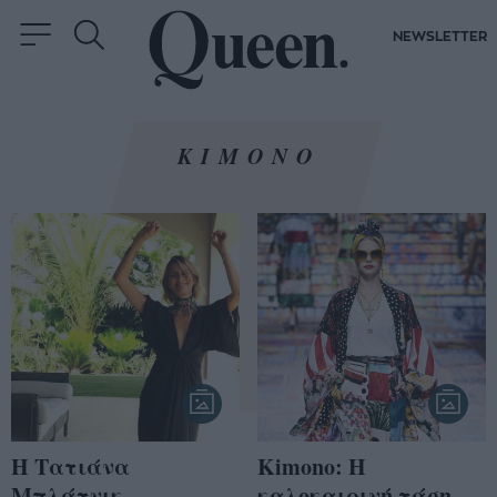
NEWSLETTER
ΚΙΜΟΝΟ
Η Τατιάνα
Kimono: H
Μπλάτνικ
καλοκαιρινή τάση