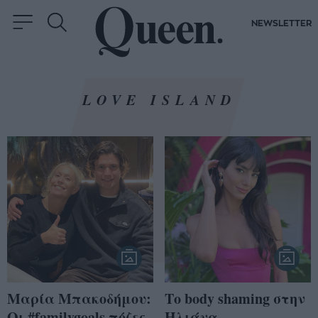
NEWSLETTER
LOVE ISLAND
Μαρία Μπακοδήμου:
Το body shaming στην
Oι #familygoals πόζες
Ηλιάνα