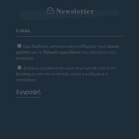
Newsletter
Έχω διαβάσει, κατανοώ και αποδέχομαι τους
όρους
χρήσης
και τη
δήλωση εχεμύθειας
του ιστοτόπου της
εταιρείας
Δηλώνω υπεύθυνα ότι είμαι άνω των 18 ετών ή ότι
βρίσκομαι υπό την εποπτεία γονέα ή κηδεμόνα ή
επιτρόπου
Εγγραφή