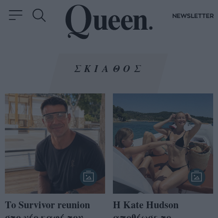
NEWSLETTER
ΣΚΙΑΘΟΣ
Το Survivor reunion
Η Kate Hudson
στο νέο καφέ του
αποθέωσε το