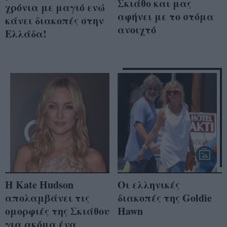
Σκιάθο και μας
χρόνια με μαγιό ενώ
αφήνει με το στόμα
κάνει διακοπές στην
ανοιχτό
Ελλάδα!
Η Κate Hudson
Οι ελληνικές
απολαμβάνει τις
διακοπές της Goldie
ομορφιές της Σκιάθου
Hawn
για ακόμα ένα