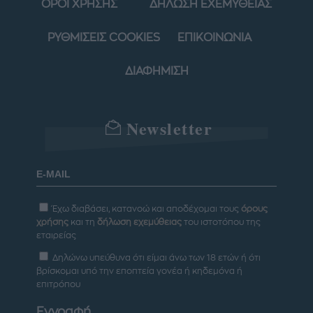
ΟΡΟΙ ΧΡΗΣΗΣ
ΔΗΛΩΣΗ ΕΧΕΜΥΘΕΙΑΣ
ΡΥΘΜΙΣΕΙΣ COOKIES
ΕΠΙΚΟΙΝΩΝΙΑ
ΔΙΑΦΗΜΙΣΗ
Newsletter
Έχω διαβάσει, κατανοώ και αποδέχομαι τους
όρους
χρήσης
και τη
δήλωση εχεμύθειας
του ιστοτόπου της
εταιρείας
Δηλώνω υπεύθυνα ότι είμαι άνω των 18 ετών ή ότι
βρίσκομαι υπό την εποπτεία γονέα ή κηδεμόνα ή
επιτρόπου
Εγγραφή