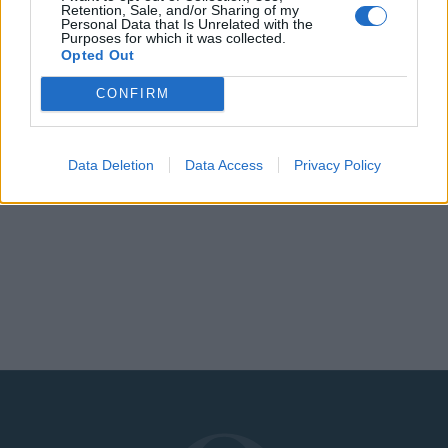
Retention, Sale, and/or Sharing of my
Personal Data that Is Unrelated with the
Purposes for which it was collected.
Opted Out
CONFIRM
Η Νάντια Μπουλέ σε
Γκόλντι Χόουν - Κερτ
διακοπές express στην
Ράσελ: Διακοπές στη
Data Deletion
Data Access
Privacy Policy
Σκιάθο
Σκιάθο