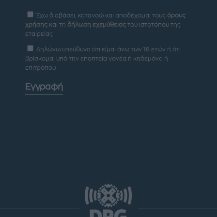
Έχω διαβάσει, κατανοώ και αποδέχομαι τους
όρους
χρήσης
και τη
δήλωση εχεμύθειας
του ιστοτόπου της
εταιρείας
Δηλώνω υπεύθυνα ότι είμαι άνω των 18 ετών ή ότι
βρίσκομαι υπό την εποπτεία γονέα ή κηδεμόνα ή
επιτρόπου
Εγγραφή