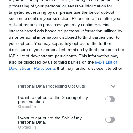
processing of your personal or sensitive information for
targeted advertising by us, please use the below opt-out
section to confirm your selection. Please note that after your
opt-out request is processed you may continue seeing
interest-based ads based on personal information utilized by
us or personal information disclosed to third parties prior to
your opt-out. You may separately opt-out of the further
disclosure of your personal information by third parties on the
IAB’s list of downstream participants. This information may
also be disclosed by us to third parties on the
IAB’s List of
Downstream Participants
that may further disclose it to other
third parties.
Η συνταγή του Chef
Yummy συνταγή για
Personal Data Processing Opt Outs
Γιώργου Παπακώστα
να κερδίσετε τις
είναι πεντανόστιμη
εντυπώσεις !!!
I want to opt-out of the Sharing of my
personal data.
και μπορούν να την
Opted In
κάνουν όλοι !!!
I want to opt-out of the Sale of my
Personal Data.
Opted In