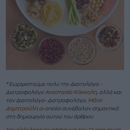
* Ευχαριστούμε πολύ την Διαιτολόγο -
Διατροφολόγο
Αναστασία Κόκκαλη
, αλλά και
τον Διαιτολόγο- Διατροφολόγο,
Μάνο
Δημητρούλη
οι οποίοι συνέβαλαν σημαντικά
στη δημιουργία αυτού του άρθρου
Δες ολόκληρο το αφιέρωμα του Queen.gr για