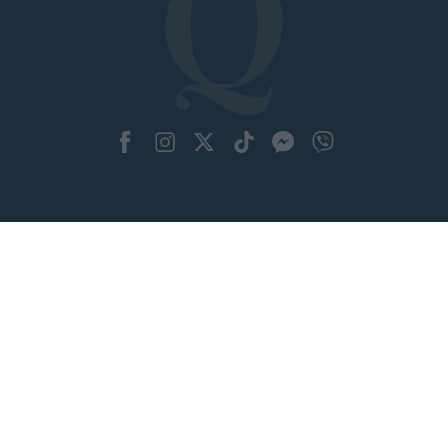
ΜΟΔΑ
ΟΜΟΡΦΙΑ
POWER TO INSPIRE
WELL BEING
ΣΠΙΤΙ
JUICY
BLOGS
ΟΡΟΙ ΧΡΗΣΗΣ
ΔΗΛΩΣΗ ΕΧΕΜΥΘΕΙΑΣ