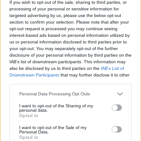
If you wish to opt-out of the sale, sharing to third parties, or
processing of your personal or sensitive information for
targeted advertising by us, please use the below opt-out
section to confirm your selection. Please note that after your
opt-out request is processed you may continue seeing
interest-based ads based on personal information utilized by
us or personal information disclosed to third parties prior to
your opt-out. You may separately opt-out of the further
disclosure of your personal information by third parties on the
IAB’s list of downstream participants. This information may
also be disclosed by us to third parties on the
IAB’s List of
Πέρα από τους γιατρούς, για την χρήση της
Downstream Participants
that may further disclose it to other
αντιδιαβητικής αγωγής γνώριζαν και οι
third parties.
διατροφολόγοι. Όπως μας επισημαίνει και η κ.
Personal Data Processing Opt Outs
Κόκκαλη, «
Φυσικά και το γνωρίζουμε οι
διαιτολόγοι. Δεν μπορούμε να κάνουμε και
I want to opt-out of the Sharing of my
personal data.
πολλά, εγώ έχω πελάτες οι οποίοι το παίρνουν
Opted In
από το γιατρό τους, όχι ότι συμφωνώ γιατί οι
I want to opt-out of the Sale of my
επιπτώσεις που φέρνει το συγκεκριμένο
Personal Data.
Opted In
φάρμακο αργότερα είναι πολύ κακές. Έρχεται