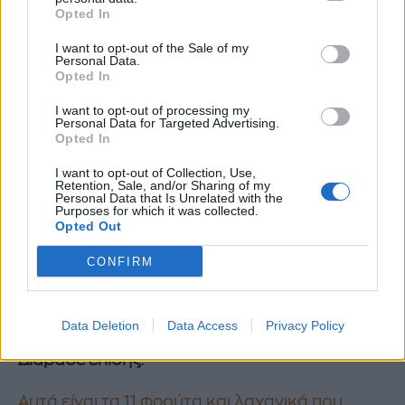
Opted In
ένα μάθημα για να μην θεωρείς τους
μικρότερους στόχους ως δεδομένα και
I want to opt-out of the Sale of my
Personal Data.
να μην υποτιμάς τη δύναμη σου. Εάν
Opted In
μπορείς να κάνεις κάθε μέρα δύο
I want to opt-out of processing my
λεπτά σανίδα, τι άλλο μπορώ να κάνεις;
Personal Data for Targeted Advertising.
Opted In
Μπορείς να προσθέσεις δύο λεπτά
διαλογισμού κάθε μέρα; Ίσως θα
I want to opt-out of Collection, Use,
Retention, Sale, and/or Sharing of my
μπορούσες να προσθέσεις ακόμη και
Personal Data that Is Unrelated with the
Purposes for which it was collected.
μία επιπλέον προπόνηση ενδυνάμωσης.
Opted Out
CONFIRM
Βρες τι είναι αυτό που μπορεί να σε κάνει
χαρούμενη και ευτυχισμένη και πρόσθεσε το
σαν έναν επιπλέον μικρό στόχο.
Data Deletion
Data Access
Privacy Policy
Διάβασε επίσης
:
Αυτά είναι τα 11 φρούτα και λαχανικά που