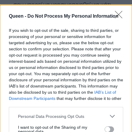
σου μπορεί να χρησιμοποιηθεί για κάτι
σημαντικό. Πώς περνάς την ημέρα σου;
Queen -
Do Not Process My Personal Information
Σε τι χρησιμοποιείς κάθε λεπτό και
κάθε στιγμή; Σε τι σπαταλάς πολύ
If you wish to opt-out of the sale, sharing to third parties, or
processing of your personal or sensitive information for
χρόνο; Ακόμα και ένα λεπτό που είναι
targeted advertising by us, please use the below opt-out
αφιερωμένο σε κάτι που δεν σε
section to confirm your selection. Please note that after your
εξυπηρετεί και δεν σου αρέσει, μπορεί
opt-out request is processed you may continue seeing
interest-based ads based on personal information utilized by
να εξαντλήσει τη συναισθηματική και
us or personal information disclosed to third parties prior to
φυσική σου ενέργεια. Διοχέτευσε τα
your opt-out. You may separately opt-out of the further
λεπτά σου σε κάτι που σας αξίζει.
disclosure of your personal information by third parties on the
IAB’s list of downstream participants. This information may
Θα μάθεις τη σημασία του να θέτεις
also be disclosed by us to third parties on the
IAB’s List of
μικρούς στόχους
Downstream Participants
that may further disclose it to other
third parties.
Εάν έχεις θέσει μεγάλους στόχους για
τον εαυτό σου και συχνά παραβλέπεις
Personal Data Processing Opt Outs
την αξία των μικρότερων αυτό το
I want to opt-out of the Sharing of my
challenge των δύο εβδομάδων θα είναι
personal data.