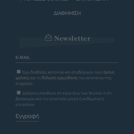
ΔΙΑΦΗΜΙΣΗ
Newsletter
Έχω διαβάσει, κατανοώ και αποδέχομαι τους
όρους
χρήσης
και τη
δήλωση εχεμύθειας
του ιστοτόπου της
εταιρείας
Δηλώνω υπεύθυνα ότι είμαι άνω των 18 ετών ή ότι
βρίσκομαι υπό την εποπτεία γονέα ή κηδεμόνα ή
επιτρόπου
Εγγραφή