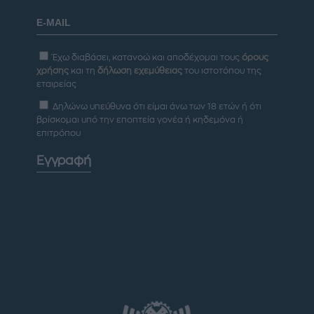
Έχω διαβάσει, κατανοώ και αποδέχομαι τους
όρους
χρήσης
και τη
δήλωση εχεμύθειας
του ιστοτόπου της
εταιρείας
Δηλώνω υπεύθυνα ότι είμαι άνω των 18 ετών ή ότι
βρίσκομαι υπό την εποπτεία γονέα ή κηδεμόνα ή
επιτρόπου
Εγγραφή