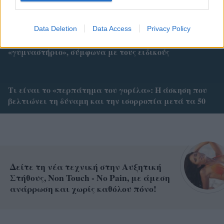
πόδια και τους γλουτούς σου
Data Deletion
Data Access
Privacy Policy
Μετά τα 60, οι σκάλες γίνονται το καλύτερο
«γυμναστήριο», σύμφωνα με τους ειδικούς
Τι είναι το «περπάτημα του γορίλα»: Η άσκηση που
βελτιώνει τη δύναμη και την ισορροπία μετά τα 50
Δείτε τη νέα τεχνική στην Αυξητική
Στήθους, Non Touch - No Pain, με άμεση
ανάρρωση και χωρίς καθόλου πόνο!