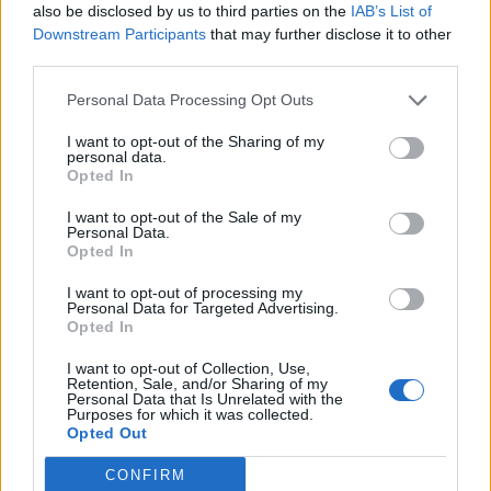
also be disclosed by us to third parties on the
IAB’s List of
Downstream Participants
that may further disclose it to other
third parties.
18
Personal Data Processing Opt Outs
SHARES
I want to opt-out of the Sharing of my
personal data.
Opted In
I want to opt-out of the Sale of my
Personal Data.
Related
Opted In
I want to opt-out of processing my
Personal Data for Targeted Advertising.
Opted In
Γιατί δεν έχεις κάνει ποτέ κατάδυση: 6 μύθοι που
I want to opt-out of Collection, Use,
Retention, Sale, and/or Sharing of my
καταρρίπτουμε μαζί με ειδικούς
Personal Data that Is Unrelated with the
Purposes for which it was collected.
Opted Out
Ποια είναι η άσκηση pistol squat που θα δυναμώσει τα
CONFIRM