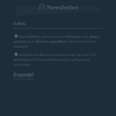
Newsletter
Έχω διαβάσει, κατανοώ και αποδέχομαι τους
όρους
χρήσης
και τη
δήλωση εχεμύθειας
του ιστοτόπου της
εταιρείας
Δηλώνω υπεύθυνα ότι είμαι άνω των 18 ετών ή ότι
βρίσκομαι υπό την εποπτεία γονέα ή κηδεμόνα ή
επιτρόπου
Εγγραφή