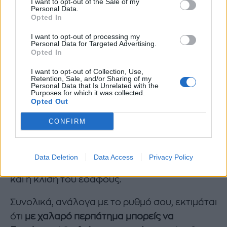
I want to opt-out of the Sale of my
Απόσταση (χλμ) = Αριθμός
Personal Data.
Opted In
βημάτων (10.000) x μήκος του
I want to opt-out of processing my
κάθε βήματος
Personal Data for Targeted Advertising.
Opted In
I want to opt-out of Collection, Use,
Retention, Sale, and/or Sharing of my
Personal Data that Is Unrelated with the
Purposes for which it was collected.
Σύμφωνα με έναν μέσο υπολογισμό, αν το
Opted Out
μήκος των βημάτων σου είναι 70 ή 80
CONFIRM
εκατοστά, τότε τ
α 10.000 βήματα μπορεί να
αντιστοιχούν σε περίπου 7 ή 8 χιλιόμετρα.
Ωστόσο, πρέπει να ληφθούν υπόψη και οι
Data Deletion
Data Access
Privacy Policy
συνθήκες του εδάφους που περπατάς, καθώς
και η κλίση του εδάφους.
Συνολικά, ανάλογα με το ρυθμό σου, εκτιμάται
ότι
με χαλαρό περπάτημα μπορείς να