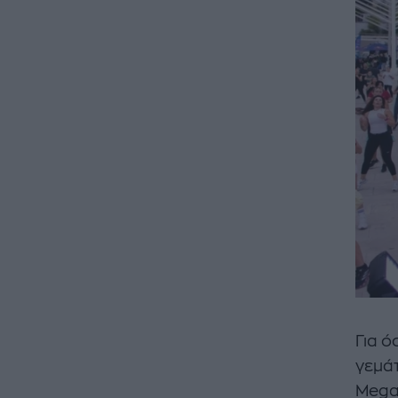
Για ό
γεμάτ
Mega