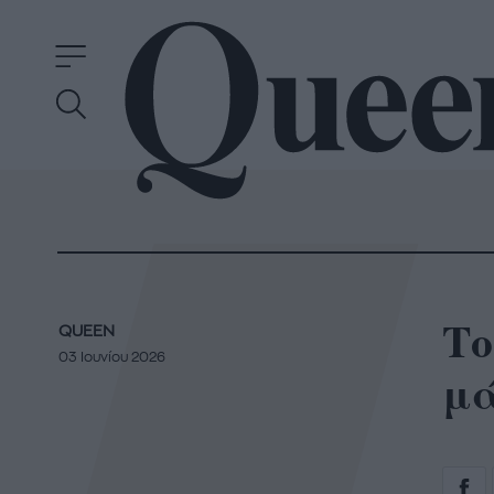
Το
QUEEN
03 Ιουνίου 2026
μά