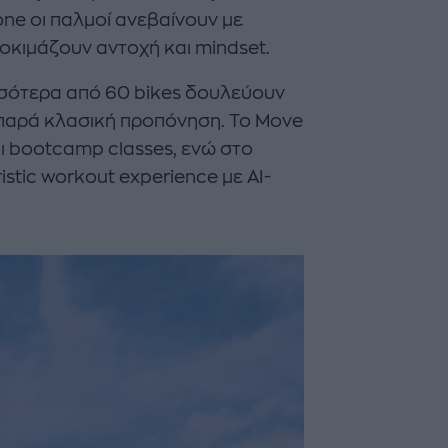
one οι παλμοί ανεβαίνουν με
δοκιμάζουν αντοχή και mindset.
ρισσότερα από 60 bikes δουλεύουν
e παρά κλασική προπόνηση. Το Move
αι bootcamp classes, ενώ στο
istic workout experience με AI-