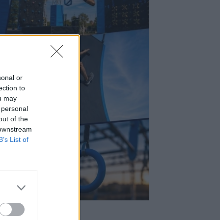
sonal or
ection to
ou may
 personal
out of the
 downstream
B’s List of