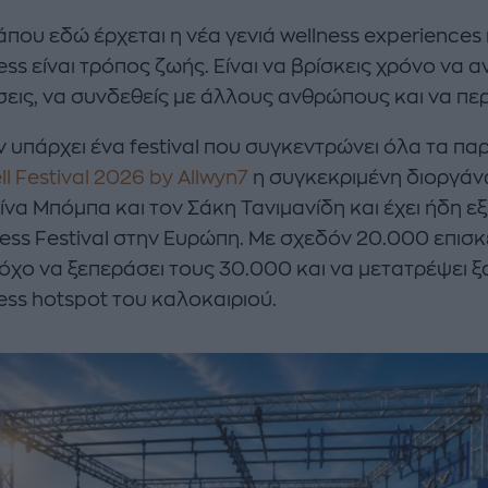
άπου εδώ έρχεται η νέα γενιά wellness experiences 
ess είναι τρόπος ζωής. Είναι να βρίσκεις χρόνο να α
εις, να συνδεθείς με άλλους ανθρώπους και να πε
ν υπάρχει ένα festival που συγκεντρώνει όλα τα πα
enco's Point of View
A STORY BY KORI
l Festival 2026 by Allwyn7
η συγκεκριμένη διοργάν
ΝΘΑ ΑΠΟΣΤΟΛΟΠΟΥΛΟΥ
ΔΑΦΝΗ ΚΑΡΑΒΟΚΥΡΗ
ίνα Μπόμπα και τον Σάκη Τανιμανίδη και έχει ήδη εξ
ess Festival στην Ευρώπη. Με σχεδόν 20.000 επισκ
υτη καλοκαιρινή
Nτίνα Νικολάου: «Όταν
ή σαλάτα με
έπαθα την πρώτη κρίση
όχο να ξεπεράσει τους 30.000 και να μετατρέψει 
ι, φέτα και φράουλες
πανικού νόμιζα πως θα
ess hotspot του καλοκαιριού.
λατρέψετε
πεθάνω»