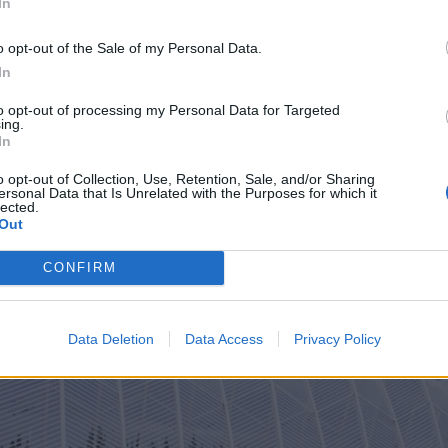
In
 που η κίνηση γίνεται εμπειρία
o opt-out of the Sale of my Personal Data.
ο ωραίο στο
BeWell Festival 2026 by Allwyn
απαραίτη
In
 Τι σημαίνει αυτό; Ότι μπορείς να ξεκινήσεις τη μέρ
to opt-out of processing my Personal Data for Targeted
ταλήξεις να χορεύεις K-Pop στο Dance Floor χωρίς 
ing.
In
άσεις για πρώτη φορά reformer pilates στο Pilates P
 ώρες μετά να βρίσκεσαι στο Allwyn Challenge Field,
o opt-out of Collection, Use, Retention, Sale, and/or Sharing
ersonal Data that Is Unrelated with the Purposes for which it
e γεμάτο αδρεναλίνη και challenges.
lected.
Out
CONFIRM
Data Deletion
Data Access
Privacy Policy