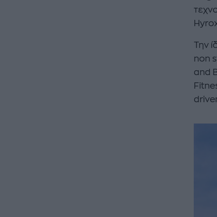
τεχνο
Hyrox
Την ί
non s
and B
Fitne
driv