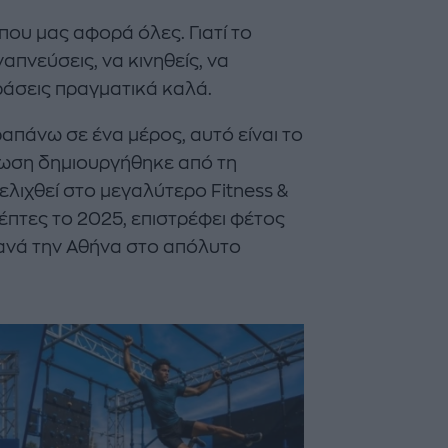
που μας αφορά όλες. Γιατί το
ναπνεύσεις, να κινηθείς, να
ράσεις πραγματικά καλά.
ραπάνω σε ένα μέρος, αυτό είναι το
Majenco's Point of View
Maje
ωση δημιουργήθηκε από τη
ΣΑΜΑΝΘΑ ΑΠΟΣΤΟΛΟΠΟΥΛΟΥ
ΣΑΜΑΝΘ
ελιχθεί στο μεγαλύτερο Fitness &
έπτες το 2025, επιστρέφει φέτος
Δείτε όσα έγιναν στον 13ο
The Twent
Celebrity Beach Volleyball
Bar: Ένα
ξανά την Αθήνα στο απόλυτο
Αγώνα της W.I.N. Hellas
συνάντησ
κήπο της