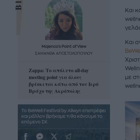
Και κ
welln
γελάσ
Και α
Majenco's Point of View
Maj
BeWel
ΣΑΜΑΝΘΑ ΑΠΟΣΤΟΛΟΠΟΥΛΟΥ
ΣΑΜΑ
Χριστ
Welln
Zappa: Το απόλυτο all-day
Η απόλ
meeting point για όλους
δροσερ
με στ
βρίσκεται κάτω από τον Ιερό
καρπούζ
welln
Βράχο της Ακρόπολης
που θα 
Το BeWell Festival by Allwyn επιστρέφει
και μάλλον βρήκαμε τι θα κάνουμε το
επόμενο ΣΚ