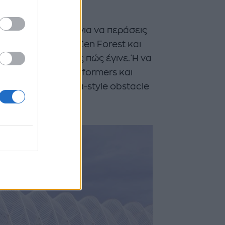
τα fitness addict για να περάσεις
α σου με yoga στο Zen Forest και
καν να καταλάβεις πώς έγινε. Ή να
avilion με τα 50 reformers και
 ένα τεράστιο ninja-style obstacle