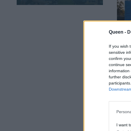
Queen -
D
If you wish 
sensitive in
confirm you
continue se
information 
further disc
participants
Downstream 
Persona
I want t