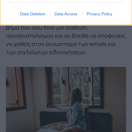
πρώτο καφέ - για να περιγράψεις τις κύριες
υποχρεώσεις ή τους προσωπικούς στόχους
Data Deletion
Data Access
Privacy Policy
που θέλεις να αντιμετωπίσεις. Είναι ένα μικρό
βήμα που σου δίνει μια αίσθηση
προσανατολισμού και σε βοηθά να αποφύγεις
να χαθείς στον συνωστισμό των emails και
των ατελείωτων ειδοποιήσεων.