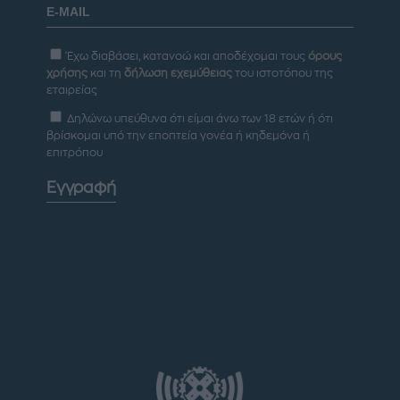
Έχω διαβάσει, κατανοώ και αποδέχομαι τους
όρους
χρήσης
και τη
δήλωση εχεμύθειας
του ιστοτόπου της
εταιρείας
Δηλώνω υπεύθυνα ότι είμαι άνω των 18 ετών ή ότι
βρίσκομαι υπό την εποπτεία γονέα ή κηδεμόνα ή
επιτρόπου
Εγγραφή