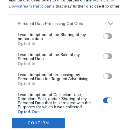
Downstream Participants
that may further disclose it to other
Αυτός είναι ο λόγος για τον οποίο ο
third parties.
καθορισμός προθέσεων (ή στόχων) από το
Personal Data Processing Opt Outs
πρωί μπορεί να αλλάξει τα δεδομένα. Μπορεί
να είναι τόσο απλό όσο το να αποφασίσεις
I want to opt-out of the Sharing of my
personal data.
ένα σημαντικό ζήτημα που θέλεις να πετύχεις
Opted In
στη δουλειά σου ή να προσδιορίσεις μια
I want to opt-out of the Sale of my
σημαντική σχέση που θέλεις να
Personal Data.
Opted In
καλλιεργήσεις.
I want to opt-out of processing my
Personal Data for Targeted Advertising.
Ο συγγραφέας μπεστ σέλερ, Stephen Covey,
Opted In
έγραψε κάποτε:
«Το κλειδί δεν είναι να βάζεις
I want to opt-out of Collection, Use,
προτεραιότητες σε ό,τι είναι στο πρόγραμμά
Retention, Sale, and/or Sharing of my
Personal Data that Is Unrelated with the
σου, αλλά να προγραμματίζεις τις
Purposes for which it was collected.
προτεραιότητές σου».
Opted Out
CONFIRM
Αφιέρωσε λίγα λεπτά - ίσως ενώ πίνεις τον