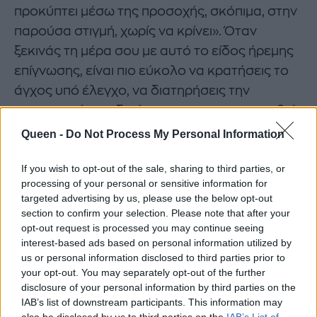
προκύπτει μέσω της προσοχής, σκόπιμα, στην
παρούσα στιγμή, χωρίς να κρίνει». Όταν
ξεκινάς τη μέρα σου με αυτό το είδος ήρεμης
επίγνωσης, είναι πιο εύκολο να κρατήσεις το
άγχος υπό έλεγχο, να διατηρήσεις την
πνευματική σου διαύγεια και να ανταποκριθείς
πιο προσεκτικά σε ό,τι σου φέρνει η
Queen -
Do Not Process My Personal Information
καθημερινότητα.
If you wish to opt-out of the sale, sharing to third parties, or
Αυτή η μικρή συνήθεια μπορεί να κάνει
processing of your personal or sensitive information for
targeted advertising by us, please use the below opt-out
θαύματα.
section to confirm your selection. Please note that after your
opt-out request is processed you may continue seeing
Θέσε καθημερινές προτεραιότητες
interest-based ads based on personal information utilized by
us or personal information disclosed to third parties prior to
Είμαστε απασχολημένοι όλη την ημέρα, αλλά
your opt-out. You may separately opt-out of the further
καταλήγουμε να αισθανόμαστε ότι δεν
disclosure of your personal information by third parties on the
IAB’s list of downstream participants. This information may
καταφέραμε τίποτα. Σου θυμίζει κάτι;
also be disclosed by us to third parties on the
IAB’s List of