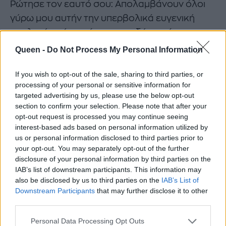
Ρώτησε τον εαυτό σου: Απολαμβάνουν όλοι
γύρω μου αυτήν την υπερβολικά ευγενική
κουλτούρα ή το κάνουν επειδή το κάνουν
όλοι οι άλλοι;
Queen -
Do Not Process My Personal Information
Οι κοινωνικοί κανόνες αποτελούν σημαντικό
If you wish to opt-out of the sale, sharing to third parties, or
παράγοντα συμπεριφοράς και όσο πιο
processing of your personal or sensitive information for
targeted advertising by us, please use the below opt-out
γρήγορα οι νεοφερμένοι στον χώρο
section to confirm your selection. Please note that after your
υιοθετήσουν αυτούς τους κανόνες, τόσο πιο
opt-out request is processed you may continue seeing
γρήγορα θα θεωρηθούν ότι «ταιριάζουν».
interest-based ads based on personal information utilized by
us or personal information disclosed to third parties prior to
your opt-out. You may separately opt-out of the further
Αν ένας νεοφερμένος παρατηρήσει όλους
disclosure of your personal information by third parties on the
τους συναδέλφους του να κάνουν
IAB’s list of downstream participants. This information may
κομπλιμέντα μετά από μια κακή παρουσίαση,
also be disclosed by us to third parties on the
IAB’s List of
Downstream Participants
that may further disclose it to other
θα κάνει το ίδιο. Αν κανείς δεν αμφισβητεί
third parties.
ρητά αυτή τη συμπεριφορά, το αποτέλεσμα
είναι αυτό που οι κοινωνικοί ψυχολόγοι
Personal Data Processing Opt Outs