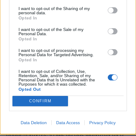
ονομάζουν
«πλουραλιστική άγνοια»
. Δηλαδή
I want to opt-out of the Sharing of my
personal data.
όλοι υποθέτουν ότι όλοι οι άλλοι συμμετέχουν
Opted In
σε υπερβολικά ευγενική ανατροφοδότηση
I want to opt-out of the Sale of my
επειδή το θέλουν.
Personal Data.
Opted In
Αλλά κρυφά, αυτό δεν αρέσει σε κανέναν.
I want to opt-out of processing my
Ξεκίνα λοιπόν, μια συζήτηση γύρω από την
Personal Data for Targeted Advertising.
Opted In
αλλαγή και δες αν πραγματικά οι άνθρωποι
νιώθουν αυτή την τόση θετικότητα μέσα τους
I want to opt-out of Collection, Use,
Retention, Sale, and/or Sharing of my
ή αν το κάνουν για να έχουν το «κεφάλι τους
Personal Data that Is Unrelated with the
Purposes for which it was collected.
ήσυχο».
Opted Out
Ένας τρόπος για να το κάνεις αυτό είναι
CONFIRM
προτείνοντας εναλλακτικές λύσεις. Πριν από
την επόμενη παρουσίαση, για παράδειγμα στη
Data Deletion
Data Access
Privacy Policy
δουλειά σου, θα μπορούσες να ρωτήσεις τους
συμμετέχοντες: «Πώς θα σας φαινόταν αν ο