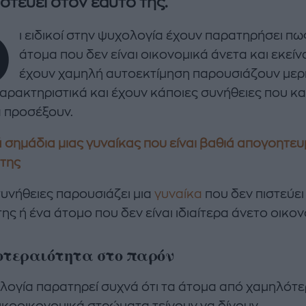
ιστεύει στον εαυτό της.
Ο
ι ειδικοί στην ψυχολογία έχουν παρατηρήσει πω
άτομα που δεν είναι οικονομικά άνετα και εκείν
έχουν χαμηλή αυτοεκτίμηση παρουσιάζουν μερ
χαρακτηριστικά και έχουν κάποιες συνήθειες που κ
α προσέξουν.
enco's Point of View
A STORY BY KORI
ΝΘΑ ΑΠΟΣΤΟΛΟΠΟΥΛΟΥ
ΔΑΦΝΗ ΚΑΡΑΒΟΚΥΡΗ
ά σημάδια μιας γυναίκας που είναι βαθιά απογοητευ
 της
υτη καλοκαιρινή
Nτίνα Νικολάου: «Όταν
ή σαλάτα με
έπαθα την πρώτη κρίση
συνήθειες παρουσιάζει μια
γυναίκα
που δεν πιστεύει
ι, φέτα και φράουλες
πανικού νόμιζα πως θα
ης ή ένα άτομο που δεν είναι ιδιαίτερα άνετο οικον
λατρέψετε
πεθάνω»
οτεραιότητα στο παρόν
λογία παρατηρεί συχνά ότι τα άτομα από χαμηλότ