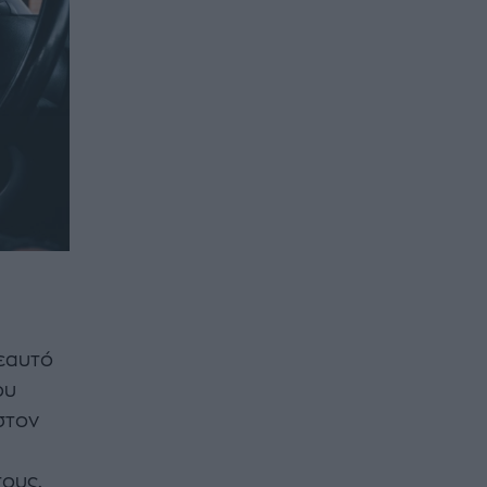
 εαυτό
ου
στον
τους.