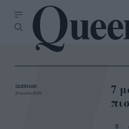
7 μ
QUEEN.GR
21 Ιουνίου 2025
πισ
5