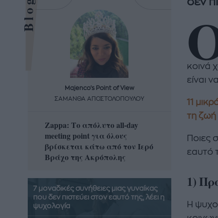
δεν π
κοινά 
είναι ν
Majenco's Point of View
Maj
ΣΑΜΑΝΘΑ ΑΠΟΣΤΟΛΟΠΟΥΛΟΥ
ΣΑΜΑ
11 μικρ
τη ζωή
Zappa: Το απόλυτο all-day
Η απόλ
meeting point για όλους
δροσερ
Ποιες 
βρίσκεται κάτω από τον Ιερό
καρπούζ
εαυτό τ
Βράχο της Ακρόπολης
που θα 
1) Πρ
7 μοναδικές συνήθειες μιας γυναίκας
που δεν πιστεύει στον εαυτό της, λέει η
Η ψυχο
ψυχολογία