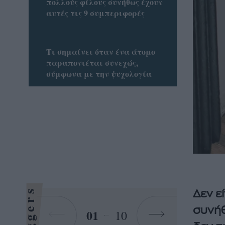
πολλούς φίλους συνήθως έχουν
αυτές τις 9 συμπεριφορές
Τι σημαίνει όταν ένα άτομο
παραπονιέται συνεχώς,
σύμφωνα με την ψυχολογία
Bloggers
Δεν ε
συνήθ
01
10