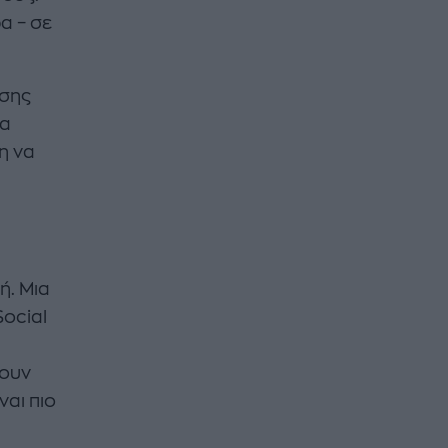
α – σε
ησης
Να
η να
ή. Μια
Social
ύουν
ναι πιο