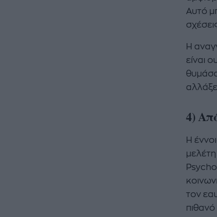
Αυτό μ
σχέσει
Η αναγ
είναι 
θυμάσα
αλλάξε
4) Απ
Η έννο
μελέτη
Psycho
κοινων
τον εα
πιθανό 