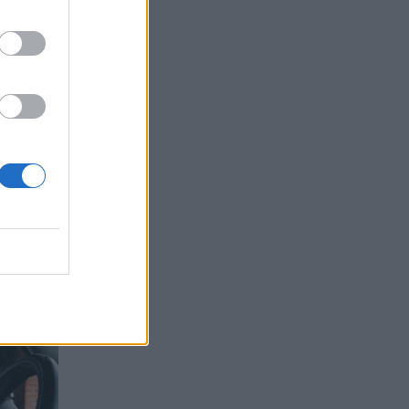
υ
δούμε
τήτων
να