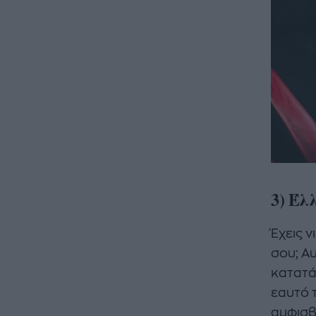
3) Έλ
Έχεις 
σου; Αυ
κατατά
εαυτό 
αμφισβ