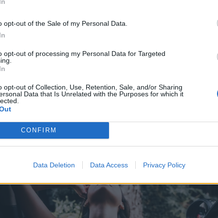
In
και φιλοδοξίες.
o opt-out of the Sale of my Personal Data.
ημος ψυχολόγος Carl Rogers είπε:
«Μόνο αυτός πο
In
ώς να μαθαίνει και να αλλάζει είναι πραγματικά
to opt-out of processing my Personal Data for Targeted
μένος»
.
ing.
In
νώριση αυτής της συνήθειας και η προσπάθεια να 
o opt-out of Collection, Use, Retention, Sale, and/or Sharing
πό το παρόν μπορεί να ανοίξει έναν κόσμο δυνατο
ersonal Data that Is Unrelated with the Purposes for which it
lected.
οοπτικών. Μην αφήνεις την τωρινή σου κατάσταση 
Out
σει τα όνειρά σου και όσα μπορείς να κάνεις.
CONFIRM
Data Deletion
Data Access
Privacy Policy