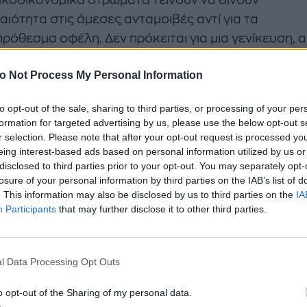
ικοοικονομικά στρώματα τείνουν να δίνουν
αιότητα στις άμεσες ανταμοιβές αντί για τα
ρόθεσμα οφέλη. Δεν πρόκειται για μια γενίκευση, α
η που έχει επιβεβαιωθεί από έρευνες.
o Not Process My Personal Information
τον καθημερινό αγώνα, είναι εύκολο για τον καθέν
ρθεί από το παρόν. Όταν, όμως, αυτό γίνεται συνήθ
to opt-out of the sale, sharing to third parties, or processing of your per
formation for targeted advertising by us, please use the below opt-out s
 να οδηγήσει σε οικονομική αστάθεια και παρορμητ
r selection. Please note that after your opt-out request is processed y
εις. Είναι απλώς η διαμόρφωση ενός τρόπου ζωής
eing interest-based ads based on personal information utilized by us or
να μας κρατάει πίσω.
disclosed to third parties prior to your opt-out. You may separately opt-
losure of your personal information by third parties on the IAB’s list of
. This information may also be disclosed by us to third parties on the
IA
ριορισμένη προοπτική
Participants
that may further disclose it to other third parties.
έφτουμε κάποια στιγμή στην παγίδα της περιορισμέ
ικής. Κάποιες φορές ίσως να μη βλέπουμε τις επιλ
l Data Processing Opt Outs
ουμε στη ζωή μας, να περιοριζόμαστε στην αρνητικ
o opt-out of the Sharing of my personal data.
ύσκολες συνθήκες ζωής που επισκιάζουν τα μεγαλ