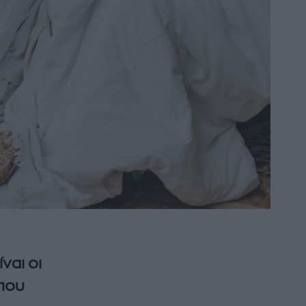
ναι οι
 που