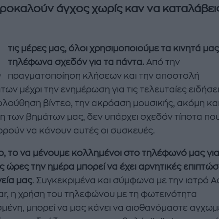
ροκαλούν άγχος χωρίς καν να καταλάβει
Σ
τις μέρες μας, όλοι χρησιμοποιούμε τα κινητά μα
τηλέφωνα σχεδόν για τα πάντα.
Από την
πραγματοποίηση κλήσεων και την αποστολή
ων μέχρι την ενημέρωση για τις τελευταίες ειδήσει
λούθηση βίντεο, την ακρόαση μουσικής, ακόμη και
enco's Point of View
A STORY BY KORI
η των βημάτων μας, δεν υπάρχει σχεδόν τίποτα πο
ΝΘΑ ΑΠΟΣΤΟΛΟΠΟΥΛΟΥ
ΔΑΦΝΗ ΚΑΡΑΒΟΚΥΡΗ
ορούν να κάνουν αυτές οι συσκευές.
υτη καλοκαιρινή
Nτίνα Νικολάου: «Όταν
, το να μένουμε κολλημένοι στο τηλέφωνό μας γι
ή σαλάτα με
έπαθα την πρώτη κρίση
ς ώρες την ημέρα μπορεί να έχει αρνητικές επιπτώσ
ι, φέτα και φράουλες
πανικού νόμιζα πως θα
λατρέψετε
πεθάνω»
γεία μας
. Συγκεκριμένα και σύμφωνα με την ιατρό Ad
ar, η χρήση του τηλεφώνου με τη φωτεινότητα
μένη, μπορεί να μας κάνει να αισθανόμαστε αγχωμ