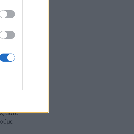
 να
του
νεται
α
ώς αυτό
θούμε