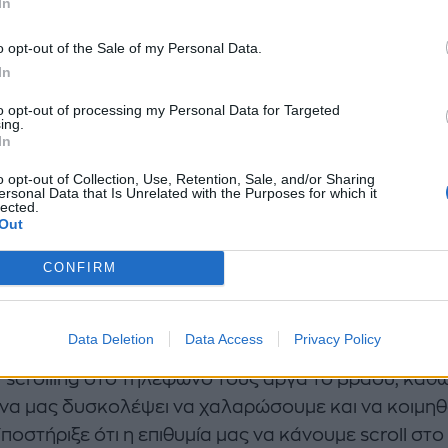
In
 από εμάς έχουμε και οι οποίες επηρεάζουν
ικά την καθημερινότητά μας και μας κάνουν
o opt-out of the Sale of my Personal Data.
In
νόμαστε χειρότερα -συμπεριλαμβανομένου 
συχνά ελέγχουμε το τηλέφωνό μας και πόσο
to opt-out of processing my Personal Data for Targeted
ing.
ή είναι η οθόνη.
In
o opt-out of Collection, Use, Retention, Sale, and/or Sharing
ersonal Data that Is Unrelated with the Purposes for which it
lected.
δια χαμηλού μαγνησίου και γιατί το συμπλήρωμα γί
Out
ημοφιλές
CONFIRM
άρισμα αργά το βράδυ
Data Deletion
Data Access
Privacy Policy
ρός προέτρεψε τους ανθρώπους να σταματήσουν ν
 scrolling στο τηλέφωνό τους αργά το βράδυ, καθ
 να μας δυσκολέψει να χαλαρώσουμε και να κοιμη
ποστήριξε ότι η επιθυμία μας να κάνουμε scroll στο