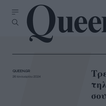
Τρε
QUEEN.GR
26 Ιανουαρίου 2024
τη
σου