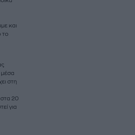
ιδικά
με και
ό το
ας
ι μέσα
χει στη
 στα 20
τεί για