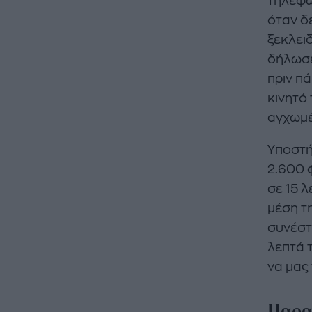
τηλέφω
όταν δ
ξεκλει
δήλωσε
πριν π
κινητό
αγχωμέ
Υποστή
2.600 
σε 15 
μέση τη
συνέστ
λεπτά 
να μας 
Παρακ