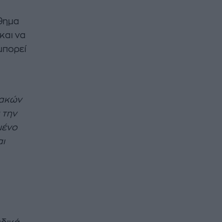
σθημα
και να
μπορεί
κακών
 την
μένο
αι