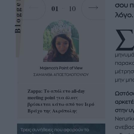
Bloggers
σου π
01
10
λόγο.
μηνυμάτ
παρακο
Majenco's Point of View
Maj
μέτρησ
ΣΑΜΑΝΘΑ ΑΠΟΣΤΟΛΟΠΟΥΛΟΥ
ΣΑΜΑ
μην μπ
Zappa: Το απόλυτο all-day
Η απόλ
Ωστόσο
meeting point για όλους
δροσερ
αρκετέ
βρίσκεται κάτω από τον Ιερό
καρπούζ
Βράχο της Ακρόπολης
που θα 
στην υ
Nerurk
ανεβασ
Τρεις συνήθειες που αφορούν το