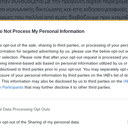
 όταν συνδυάζεται με την προβολή digital περιεχομ
σα κοινωνικής δικτύωσης και στις ειδησεογραφικές
ρμες που πολλοί από εμάς διαβάζουμε πριν κοιμη
ας στον Steven Bartlett για λογαριασμό ενός επεισ
o Not Process My Personal Information
cast «Diary of a CEO», η Dr Nerurkar είπε
:
«Αν θέλε
to opt-out of the sale, sharing to third parties, or processing of your per
μια αγχώδη και ανήσυχη ζωή, το καλύτερο που έχετε
formation for targeted advertising by us, please use the below opt-out s
είναι να πάρετε το τηλέφωνό σας, να βεβαιωθείτε ότ
r selection. Please note that after your opt-out request is processed y
λή φωτεινότητα η οθόνη και να σκρολάρετε σε κά
eing interest-based ads based on personal information utilized by us or
disclosed to third parties prior to your opt-out. You may separately opt-
ρμα κοινωνικής δικτύωσης, σε κάθε πλατφόρμα
losure of your personal information by third parties on the IAB’s list of
ων, να παρακολουθήσετε γραφικό περιεχόμενο, βίν
. This information may also be disclosed by us to third parties on the
IA
 πράγματα που συμβαίνουν στον κόσμο τα μεσάνυχ
Participants
that may further disclose it to other third parties.
τε να το κάνετε αυτό ξανά και ξανά μέχρι τις 4 ή 5 
l Data Processing Opt Outs
o opt-out of the Sharing of my personal data.
ρός μοιράστηκε επίσης τρεις συνήθειες που