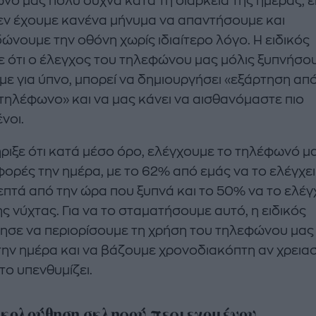
νό μας πολύ συχνά κατά τη διάρκεια της ημέρας, ε
εν έχουμε κανένα μήνυμα να απαντήσουμε και
δώνουμε την οθόνη χωρίς ιδιαίτερο λόγο. Η ειδικός
 ότι ο έλεγχος του τηλεφώνου μας μόλις ξυπνήσου
άμε για ύπνο, μπορεί να δημιουργήσει «εξάρτηση απ
 τηλέφωνο» και να μας κάνει να αισθανόμαστε πιο
νοι.
ριξε ότι κατά μέσο όρο, ελέγχουμε το τηλέφωνό μ
φορές την ημέρα, με το 62% από εμάς να το ελέγχε
λεπτά από την ώρα που ξυπνά και το 50% να το ελέγ
ς νύχτας. Για να το σταματήσουμε αυτό, η ειδικός
ησε να περιορίσουμε τη χρήση του τηλεφώνου μας
την ημέρα και να βάζουμε χρονοδιακόπτη αν χρειασ
το υπενθυμίζει.
ολούθηση σκληρού περιεχομένου