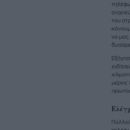
τηλέφω
ανιχνε
του στ
κάνουμ
να μας
δυσάρε
Εξήγησ
ειδήσεω
κλιματ
μέρος 
πρωτοφ
Ελέγχ
Πολλοί