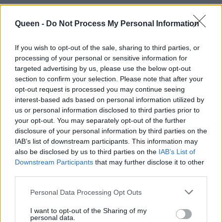
Queen -
Do Not Process My Personal Information
If you wish to opt-out of the sale, sharing to third parties, or
processing of your personal or sensitive information for
targeted advertising by us, please use the below opt-out
section to confirm your selection. Please note that after your
opt-out request is processed you may continue seeing
Γαστροοισοφαγική παλινδρόμηση:
interest-based ads based on personal information utilized by
us or personal information disclosed to third parties prior to
your opt-out. You may separately opt-out of the further
Επίσης συνηθισμένη πάθηση, παρότι η
disclosure of your personal information by third parties on the
πλειοψηφία των ασθενών αγνοεί την ύπαρξή
IAB’s list of downstream participants. This information may
της. Αυτό που συμβαίνει στον οργανισμό είναι,
also be disclosed by us to third parties on the
IAB’s List of
Downstream Participants
that may further disclose it to other
ουσιαστικά, η επιστροφή (παλινδρόμηση) του
third parties.
φαγητού, από το στομάχι στον οισοφάγο, με
αιτία την χαλάρωση του σφιγκτήρα που
Personal Data Processing Opt Outs
διαχωρίζει τα δύο όργανα. Αυτή η χαλάρωση
I want to opt-out of the Sharing of my
personal data.
μπορεί να μην εκφράσει συμπτώματα αλλά,