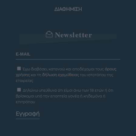
ΔΙΑΦΗΜΙΣΗ
Newsletter
Έχω διαβάσει, κατανοώ και αποδέχομαι τους
όρους
χρήσης
και τη
δήλωση εχεμύθειας
του ιστοτόπου της
εταιρείας
Δηλώνω υπεύθυνα ότι είμαι άνω των 18 ετών ή ότι
βρίσκομαι υπό την εποπτεία γονέα ή κηδεμόνα ή
επιτρόπου
Εγγραφή