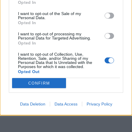
Opted In
όταν το κάνει, αυτά έρχονται στην μορφή
I want to opt-out of the Sale of my
καψίματος, ξινίλας, πόνου στο στήθος ή
Personal Data.
Opted In
καψίματος στον λαιμό. Στις περισσότερες
περιπτώσεις ασθενών, αιτία είναι ο τρόπος
I want to opt-out of processing my
Personal Data for Targeted Advertising.
ζωής και οι κακές συνήθειες (αλκοόλ,
Opted In
κάπνισμα, παχυσαρκία, άτακτη κατανάλωση
I want to opt-out of Collection, Use,
γευμάτων). Αυτές, προκαλούν έκκριση οξέων
Retention, Sale, and/or Sharing of my
Personal Data that Is Unrelated with the
από το στομάχι, τα οποία βλάπτουν τον
Purposes for which it was collected.
Opted Out
οισοφάγο. Μαζί με την φαρμακευτική αγωγή,
από τον ασθενή ζητείται να αλλάξει αυτές τις
CONFIRM
κακές συνήθειες, και να προσαρμόσει τον
τρόπο ζωής του σε πιο φιλικές –για το στομάχι
Data Deletion
Data Access
Privacy Policy
του- συνήθειες.