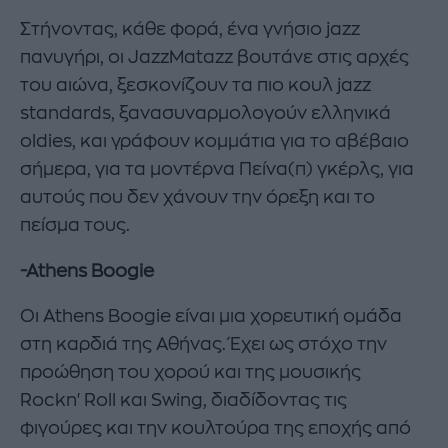
Στήνοντας, κάθε φορά, ένα γνήσιο jazz
πανυγήρι, οι JazzMatazz βουτάνε στις αρχές
του αιώνα, ξεσκονίζουν τα πιο κουλ jazz
standards, ξανασυναρμολογούν ελληνικά
oldies, και γράφουν κομμάτια για το αβέβαιο
σήμερα, για τα μοντέρνα Πείνα(π) γκέρλς, για
αυτούς που δεν χάνουν την όρεξη και το
πείσμα τους.
-Athens Boogie
Οι Athens Boogie είναι μια χορευτική ομάδα
στη καρδιά της Αθήνας. Έχει ως στόχο την
προώθηση του χορού και της μουσικής
Rockn'Roll και Swing, διαδίδοντας τις
φιγούρες και την κουλτούρα της εποχής από