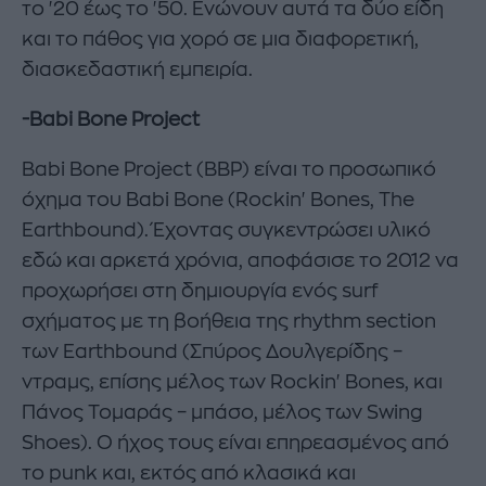
το '20 έως το '50. Eνώνουν αυτά τα δύο είδη
και το πάθος για χορό σε μια διαφορετική,
διασκεδαστική εμπειρία.
-Babi Bone Project
Babi Bone Project (BBP) είναι το προσωπικό
όχημα του Babi Bone (Rockin' Bones, The
Earthbound). Έχοντας συγκεντρώσει υλικό
εδώ και αρκετά χρόνια, αποφάσισε το 2012 να
προχωρήσει στη δημιουργία ενός surf
σχήματος με τη βοήθεια της rhythm section
των Earthbound (Σπύρος Δουλγερίδης –
ντραμς, επίσης μέλος των Rockin' Bones, και
Πάνος Τομαράς – μπάσο, μέλος των Swing
Shoes). Ο ήχος τους είναι επηρεασμένος από
το punk και, εκτός από κλασικά και