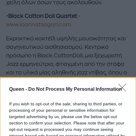
χείλη όλων όσων τους ακολουθούν.
-Black Cotton Doll Quartet
-
www.ioannatsagari.com
Εκρηκτικό κοκτέϊλ υψηλής μουσικότητας και
σαγηνευτικού αισθησιασμού. Κεντρικό
πρόσωπο η Black CottonDoll, μια ξεχωριστή
Jazz ερμηνεύτρια, φτιαγμένη από την στόφα
και τα υλικά μίας αληθινής jazz ντίβας, όπου ο
λυρισμός και ο ρυθμός ρέει στο αίμα της
Queen -
Do Not Process My Personal Information
αβίαστα προσφέροντας απλόχερα κατάθεση
ψυχής σε κάθε της εμφάνιση. Με μόλις
If you wish to opt-out of the sale, sharing to third parties, or
ενάμιση χρόνο στη μουσική σκηνή, ξεκινώντας
processing of your personal or sensitive information for
αυτοδίδακτη στην αρχή, κατάφερε το
targeted advertising by us, please use the below opt-out
section to confirm your selection. Please note that after your
ακατόρθωτο. Η αναπτυγμένη έμφυτη μουσική
opt-out request is processed you may continue seeing
αντίληψη και αισθητική της, η ανήσυχη φύση
interest-based ads based on personal information utilized by