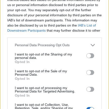
της για συνεχή εξέλιξη και δημιουργία σε
us or personal information disclosed to third parties prior to
your opt-out. You may separately opt-out of the further
συνδυασμό με την έντονη μουσικότητα της,
disclosure of your personal information by third parties on the
το μοναδικό χρώμα και σπάνια μεγάλο εύρος
IAB’s list of downstream participants. This information may
της φωνής της συντέλεσαν να ξεχωρίσει πολύ
also be disclosed by us to third parties on the
IAB’s List of
Downstream Participants
that may further disclose it to other
γρήγορα στη μουσική σκηνή αψηφώντας
third parties.
χρονικά και μουσικά όρια. Τα παιχνίδια της
φωνής της και οι γεμάτες πάθος ερμηνείες της
Personal Data Processing Opt Outs
είναι ήδη γνωστές στην Αθήνα, Ελλάδα και
I want to opt-out of the Sharing of my
personal data.
Λονδίνο. Την μουσική της έχουν φιλοξενήσει
Opted In
μουσικές σκηνές, φεστιβάλς αλλά και
I want to opt-out of the Sale of my
ιδαίτεροι καλλιτεχνικά χώροι Εμπνευσμένη
Personal Data.
από μεγάλες κυρίες της Jazz και φωνητικά
Opted In
ακραίους καλλιτέχνες όπως η Ella Fitzgerald,
I want to opt-out of processing my
Personal Data for Targeted Advertising.
Sarah Vaughan, Rachelle Ferrell, Maria Joao,
Opted In
Nina Simone , Layla Hathaway, Erica Badu,
I want to opt-out of Collection, Use,
Υoun Sun Nah and Dee Dee Bridgewater, η
Retention, Sale, and/or Sharing of my