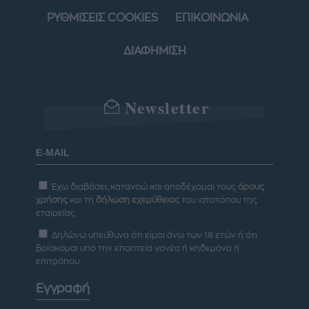
ΡΥΘΜΙΣΕΙΣ COOKIES
ΕΠΙΚΟΙΝΩΝΙΑ
ΔΙΑΦΗΜΙΣΗ
Newsletter
Έχω διαβάσει, κατανοώ και αποδέχομαι τους
όρους
χρήσης
και τη
δήλωση εχεμύθειας
του ιστοτόπου της
εταιρείας
Δηλώνω υπεύθυνα ότι είμαι άνω των 18 ετών ή ότι
βρίσκομαι υπό την εποπτεία γονέα ή κηδεμόνα ή
επιτρόπου
Εγγραφή