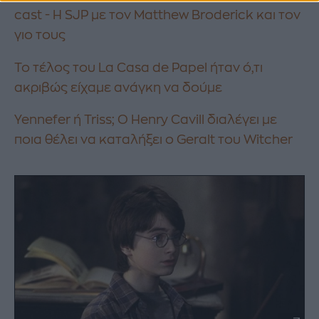
cast - H SJP με τον Matthew Broderick και τον
γιο τους
Το τέλος του La Casa de Papel ήταν ό,τι
ακριβώς είχαμε ανάγκη να δούμε
Yennefer ή Triss; Ο Henry Cavill διαλέγει με
ποια θέλει να καταλήξει ο Geralt του Witcher