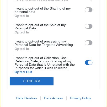
Weasley), ο Matthew Lewis (Neville
Longbottom) και η Evanna Lynch (Luna
I want to opt-out of the Sharing of my
personal data.
Lovegood).
Opted In
I want to opt-out of the Sale of my
Personal Data.
Opted In
I want to opt-out of processing my
Personal Data for Targeted Advertising.
Opted In
I want to opt-out of Collection, Use,
Retention, Sale, and/or Sharing of my
Personal Data that Is Unrelated with the
Purposes for which it was collected.
Opted Out
CONFIRM
ΔΙΑΒΑΣΤΕ ΕΠΙΣΗΣ:
Data Deletion
Data Access
Privacy Policy
And Just Like That: Η πρεμιέρα με το λαμπερό