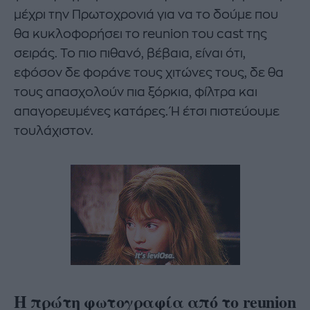
μέχρι την Πρωτοχρονιά για να το δούμε που
θα κυκλοφορήσει το reunion του cast της
σειράς. Το πιο πιθανό, βέβαια, είναι ότι,
εφόσον δε φοράνε τους χιτώνες τους, δε θα
τους απασχολούν πια ξόρκια, φίλτρα και
απαγορευμένες κατάρες. Ή έτσι πιστεύουμε
τουλάχιστον.
Η πρώτη φωτογραφία από το reunion