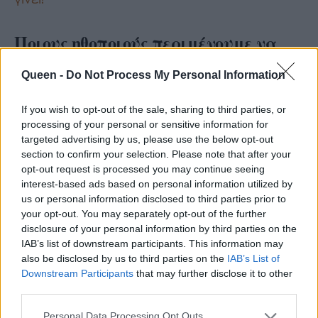
Ποιους ηθοποιούς περιμένουμε να
δούμε
Queen -
Do Not Process My Personal Information
Στο special θα παρευρεθεί το διάσημο τρίο,
If you wish to opt-out of the sale, sharing to third parties, or
Radcliffe, Grint, Watson, ενώ το πλατό θα
processing of your personal or sensitive information for
πλαισιώσουν κι άλλοι ηθοποιοί που έχουν
targeted advertising by us, please use the below opt-out
section to confirm your selection. Please note that after your
αναλάβει ανά διαστήματα εικονικούς ρόλους.
opt-out request is processed you may continue seeing
Ανάμεσά τους η Helena Bonham Carter
interest-based ads based on personal information utilized by
(Bellatrix Lestrange), ο Tom Felton (Draco
us or personal information disclosed to third parties prior to
your opt-out. You may separately opt-out of the further
Malfoy), η Robbie Coltrane (Hagrid), ο Ralph
disclosure of your personal information by third parties on the
Fiennes (Voldemort), ο Gary Oldman (Sirius
IAB’s list of downstream participants. This information may
Black), η Imelda Staunton (Dolores
also be disclosed by us to third parties on the
IAB’s List of
Downstream Participants
that may further disclose it to other
Umbridge), ο James και ο Oliver Phelps (Fred
third parties.
and George Weasley), η Bonnie Wright (Ginny
Personal Data Processing Opt Outs