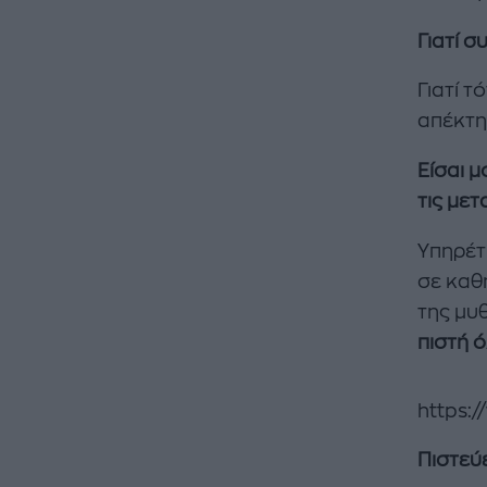
Γιατί 
Γιατί τ
απέκτη
Είσαι 
τις μετ
Yπηρέτ
σε καθη
της μυ
πιστή ό
https:
Πιστεύε