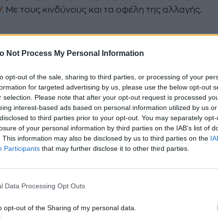
.
Με τους κινδύνους και τα οφέλη της αλλαγής.
εψα την τηλεόραση και της στάθηκα πι
o Not Process My Personal Information
α Δανδουλάκη
είναι ένα «σχολείο» για τους νεότερ
λφους της. Γεφυρώνει το χθες και το σήμερα με έν
to opt-out of the sale, sharing to third parties, or processing of your per
formation for targeted advertising by us, please use the below opt-out s
ρο τρόπο και διαθέτει ακόμη το πάθος της δημιουργ
r selection. Please note that after your opt-out request is processed y
την τηλεόραση όσο και στο θέατρο. Είναι όμως πάν
eing interest-based ads based on personal information utilized by us or
νής λέγοντας τις αλήθειες της, για τις αλλαγές που 
disclosed to third parties prior to your opt-out. You may separately opt-
losure of your personal information by third parties on the IAB’s list of
α τελευταία χρόνια στην ελληνική τηλεόραση και τη
. This information may also be disclosed by us to third parties on the
IA
τίσει.
Και τα λέει όλα αυτά μιλώντας στο Queen.gr 
Participants
that may further disclose it to other third parties.
ι την αισιοδοξία της, λατρεύοντας κάθε τι καινούργ
ας ρεαλιστικά για τη δύσκολη μετάβαση.
l Data Processing Opt Outs
 μέρος της επιτυχίας της ελληνικής TV στην χρυσή 
ης δεκαετίας του '70, είδε την άνθηση της ιδιωτικής
o opt-out of the Sharing of my personal data.