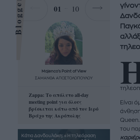
Bloggers
γίνον
01
10
Δανδο
Παγκό
αλλάξ
τηλεο
Majenco's Point of View
Maj
ΣΑΜΑΝΘΑ ΑΠΟΣΤΟΛΟΠΟΥΛΟΥ
ΣΑΜΑ
τηλεοπ
Zappa: Το απόλυτο all-day
Η απόλ
meeting point για όλους
δροσερ
Είναι 
βρίσκεται κάτω από τον Ιερό
καρπούζ
άνθηση
Βράχο της Ακρόπολης
που θα 
Queen.
του πα
Κάτια Δανδουλάκη: «Η τηλεόραση
καριέρ