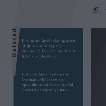
47
SHARES
Related
Η «κακιά» Δανδουλάκη, η νέα
Μάρμω και οι Άγριες
Μέλισσες: Το κοινό έκανε No1
trend τους Πανθέους
Η Κάτια Δανδουλάκη στο
Queen.gr : «Κόντεψα να
τρελαθώ αλλά έκανα πολλή
δουλειά με την ψυχή μου»