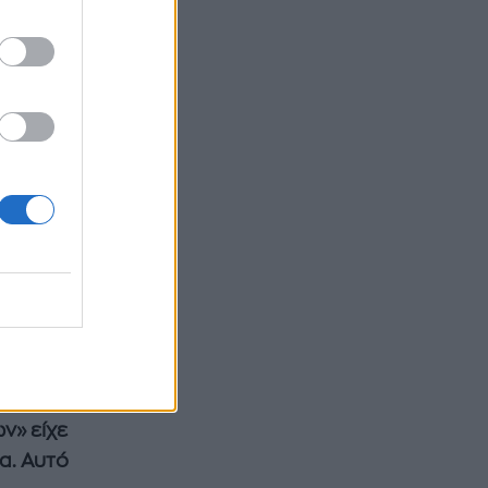
ψη»
,
, ως η
ρως
λύτερες
ια.
ν» είχε
α. Αυτό