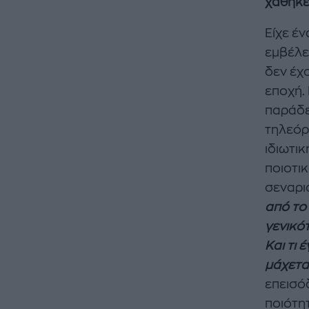
χάθηκε
Είχε έ
εμβέλε
δεν έχο
εποχή.
παράδε
τηλεόρα
ιδιωτι
ποιοτι
σεναρι
από το
γενικότ
Και τι 
μάχεται
επεισόδ
ποιότητ