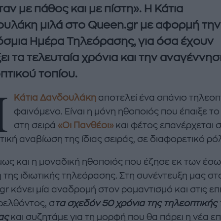
ταν με πάθος και με πίστη». Η Κάτια
υλάκη μιλά στο Queen.gr με αφορμή την
σμια Ημέρα Τηλεόρασης, για όσα έχουν
ει τα τελευταία χρόνια και την αναγέννησ
πτικού τοπίου.
Η
Κάτια Δανδουλάκη
αποτελεί ένα σπάνιο τηλεοπ
φαινόμενο. Είναι η μόνη ηθοποιός που έπαιξε το
enco's Point of View
A STORY BY KORI
ΝΘΑ ΑΠΟΣΤΟΛΟΠΟΥΛΟΥ
ΔΑΦΝΗ ΚΑΡΑΒΟΚΥΡΗ
στη σειρά
«Οι Πανθέοι»
και φέτος επανέρχεται 
τική αναβίωση της ίδιας σειράς, σε διαφορετικό ρό
υτη καλοκαιρινή
Nτίνα Νικολάου: «Όταν
ή σαλάτα με
έπαθα την πρώτη κρίση
όμως και η μοναδική ηθοποιός που έζησε εκ των έσω
ι, φέτα και φράουλες
πανικού νόμιζα πως θα
 της ιδιωτικής τηλεόρασης. Στη συνέντευξη μας στ
λατρέψετε
πεθάνω»
gr κάνει μία αναδρομή στον ρομαντισμό και στις επ
ρελθόντος, σ
τα σχεδόν 50 χρόνια της τηλεοπτικής 
ας
και συζητάμε για τη μορφή που θα πάρει η νέα ε