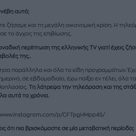
συνέβη αυτό
;
ότε ζήσαμε και τη μεγάλη οικονομική κρίση. Η τηλε
σε το άγχος της επιβίωσης.
μοναδική περίπτωση της ελληνικής
TV γιατί έχεις ζήσ
αβολές της..
ησα παράλληλα και όλα τα είδη προγραμμάτων. Έχω
μερινό, σε εβδομαδιαίο, έχω παίξει εν τέλει, όλα τα
θοπλασίας.
Tη λάτρεψα την τηλεόραση και της στά
λα αυτά τα χρόνια.
//www.instagram.com/p/CFTpgHMpp4S/
ις ότι πια βρισκόμαστε σε μία μεταβατική περίοδο;