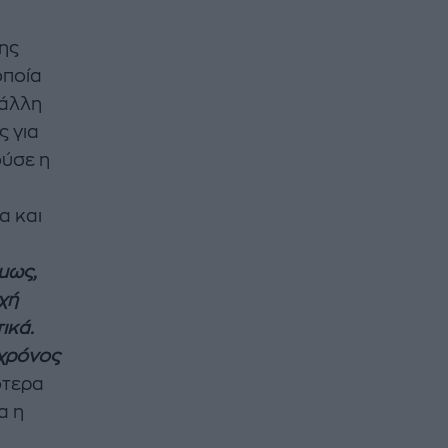
της
οποία
 άλλη
ς για
ούσε η
α και
μως,
χή
ικά.
 χρόνος
ότερα
α η