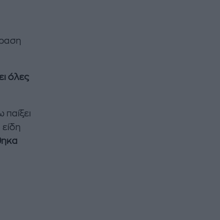
όραση
ει όλες
 παίξει
 είδη
θηκα