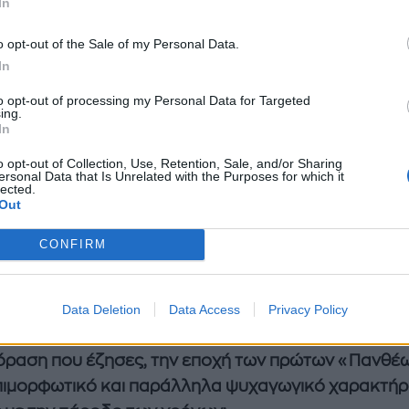
In
έχοντας σε θρυλικές σειρές (οι ρόλοι της στη
«Λάμ
έρα στο δεξί»
, στη
«Λένη»
έχουν τον χαρακτήρα της
o opt-out of the Sale of my Personal Data.
κότητας) και τώρα τη ζει, κάτω από άλλες συνθήκες
In
τόμη στη σειρά
«Οι Πανθέοι»
στον ΣΚΑΙ.
Σε μία άκ
to opt-out of processing my Personal Data for Targeted
τική προσωπική της στιγμή και σε μία από τις μεγα
ing.
In
τικές παραγωγές που έχουν γίνει τα τελευταία χρόν
o opt-out of Collection, Use, Retention, Sale, and/or Sharing
ersonal Data that Is Unrelated with the Purposes for which it
lected.
Out
CONFIRM
Data Deletion
Data Access
Privacy Policy
όραση που έζησες, την εποχή των πρώτων «Πανθέω
πιμορφωτικό και παράλληλα ψυχαγωγικό χαρακτήρ