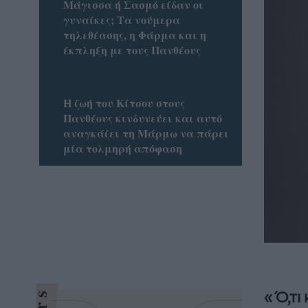
Μάγισσα ή Σασμό είδαν οι
γυναίκες; Τα νούμερα
τηλεθέασης, η Φάρμα και η
έκπληξη με τους Πανθέους
Η ζωή του Κίτσου στους
Πανθέους κινδυνεύει και αυτό
αναγκάζει τη Μάρμω να πάρει
μία τολμηρή απόφαση
« Ό,τ