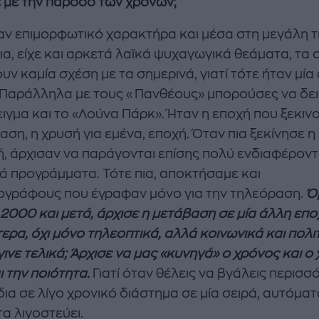
 με την πάροδο των χρόνων
;
ναν επιμορφωτικό χαρακτήρα και μέσα στη μεγάλη 
ια, είχε και αρκετά λαϊκά ψυχαγωγικά θεάματα, τα 
υν καμία σχέση με τα σημερινά, γιατί τότε ήταν μία
 Παράλληλα με τους «Πανθέους» μπορούσες να δει
ιγμα και το «Λούνα Πάρκ». Ήταν η εποχή που ξεκιν
ση, η χρυσή για εμένα, εποχή. Όταν πια ξεκίνησε η
κή, άρχισαν να παράγονται επίσης πολύ ενδιαφέροντ
κά προγράμματα. Τότε πια, αποκτήσαμε και
ογράφους που έγραφαν μόνο για την τηλεόραση.
Ό
 2000 και μετά, άρχισε η μετάβαση σε μία άλλη επο
ερα, όχι μόνο τηλεοπτικά, αλλά κοινωνικά και πολιτ
έγινε τελικά; Άρχισε να μας «κυνηγά» ο χρόνος και ο
 την ποιότητα.
Γιατί όταν θέλεις να βγάλεις περισσ
ια σε λίγο χρονικό διάστημα σε μία σειρά, αυτόματ
α λιγοστεύει.