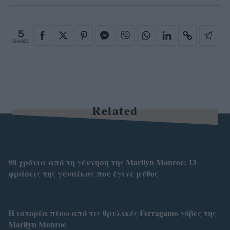
5
SHARES
Related
98 χρόνια από τη γέννηση της Marilyn Monroe: 13
φράσεις της γυναίκας που έγινε μύθος
Η ιστορία πίσω από τις θρυλικές Ferragamo γόβες της
Marilyn Monroe