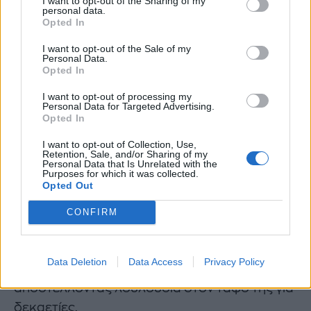
I want to opt-out of the Sharing of my
personal data.
Opted In
I want to opt-out of the Sale of my
Personal Data.
Opted In
Το 1954 παντρεύτηκε τον θρύλο του
I want to opt-out of processing my
Personal Data for Targeted Advertising.
μπέιζμπολ
Joe DiMaggio,
για να χωρίσουν
Opted In
μόλις 9 μήνες μετά. Ο γάμος τους ήταν τόσο
I want to opt-out of Collection, Use,
ταραχώδης όσο και σύντομος. Εκείνος
Retention, Sale, and/or Sharing of my
Personal Data that Is Unrelated with the
φημολογείται πως ζήλευε την εικόνα της ως
Purposes for which it was collected.
Opted Out
sex symbol, και λέγεται ότι η εμβληματική
σκηνή με το λευκό φόρεμα στην ταινία The
CONFIRM
Seven Year Itch έφερε το ορισιτκό τέλος.
Χώρισαν σύντομα, όμως εκείνος παρέμεινε
Data Deletion
Data Access
Privacy Policy
κοντά της και μετά τον θάνατό της,
αποστέλλοντας λουλούδια στον τάφο της για
δεκαετίες.