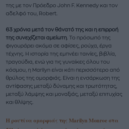
της με τον Πρόεδρο John F. Kennedy και τον
αδελφό του, Robert.
63 χρόνια μετά τον θάνατό της και η επιρροή
της συνεχίζεται αμείωτη
. Το πρόσωπό της
φιγουράρει ακόμα σε αφίσες, ρούχα, έργα
τέχνης. Η ιστορία της εμπνέει ταινίες, βιβλία,
τραγούδια, ενώ για τις γυναίκες όλου του
κόσμου, η Marilyn είναι κάτι περισσότερο από
θρύλος της ομορφιάς. Είναι η ενσάρκωση της
αντίφασης μεταξύ δύναμης και τρωτότητας,
μεταξύ λάμψης και μοναξιάς, μεταξύ επιτυχίας
και θλίψης.
Η ρουτίνα ομορφιάς της Marilyn Monroe στα