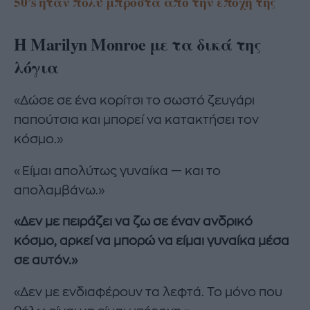
50’s ήταν πολύ μπροστά από την εποχή της
H Marilyn Monroe με τα δικά της
λόγια
«Δώσε σε ένα κορίτσι το σωστό ζευγάρι
παπούτσια και μπορεί να κατακτήσει τον
κόσμο.»
«Είμαι απολύτως γυναίκα — και το
απολαμβάνω.»
«Δεν με πειράζει να ζω σε έναν ανδρικό
κόσμο, αρκεί να μπορώ να είμαι γυναίκα μέσα
σε αυτόν.»
«Δεν με ενδιαφέρουν τα λεφτά. Το μόνο που