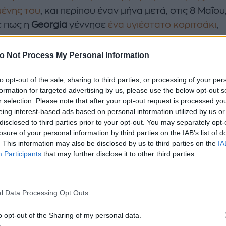
ένης του
, και περίπου έναν μήνα μετά, στις 8 Μαΐου
 πως η
Georgia
γέννησε
ένα υγιέστατο κοριτσάκι
,
ας τον Rupert Grint τον πιο χαρούμενο και ευτυχισ
 ever. Η πρώτη του φωτό στο Instagram ήταν απλά
o Not Process My Personal Information
τρευτη, ενώ όσο την κοιτάς τόσο η μικρούλα μοιάζε
to opt-out of the sale, sharing to third parties, or processing of your per
τικά με κουκλάκι.
formation for targeted advertising by us, please use the below opt-out s
r selection. Please note that after your opt-out request is processed y
nstagram, άργησα μόλις 10 χρόνια αλλά να ‘μαι. Ο Gr
eing interest-based ads based on personal information utilized by us or
Είμαι εδώ για να σας συστήσω τη Wednesday G. Grin
disclosed to third parties prior to your opt-out. You may separately opt-
ε ασφαλείς, Rupert
». Αυτό έγραφε το caption της
losure of your personal information by third parties on the IAB’s list of
. This information may also be disclosed by us to third parties on the
IA
αφίας του και πραγματικά μας έφτιαξε τη μέρα. Μ
Participants
that may further disclose it to other third parties.
ρο από ένα 24ωρο η φωτογραφία του είχε συγκεντ
πό ενάμιση εκατομμύριο likes.
l Data Processing Opt Outs
o opt-out of the Sharing of my personal data.