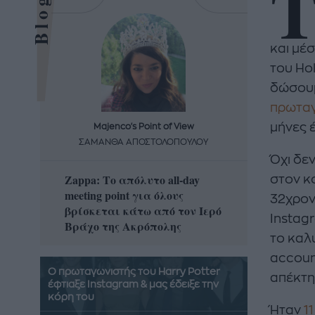
και μέ
του Ho
δώσουμ
πρωταγ
μήνες έ
Majenco's Point of View
Maj
ΣΑΜΑΝΘΑ ΑΠΟΣΤΟΛΟΠΟΥΛΟΥ
ΣΑΜΑ
Όχι δε
Zappa: Το απόλυτο all-day
Η απόλ
στον κ
meeting point για όλους
δροσερ
32χρον
βρίσκεται κάτω από τον Ιερό
καρπούζ
Instag
Βράχο της Ακρόπολης
που θα 
το καλ
accoun
Ο πρωταγωνιστής του Harry Potter
απέκτη
έφτιαξε Instagram & μας έδειξε την
κόρη του
Ήταν
1