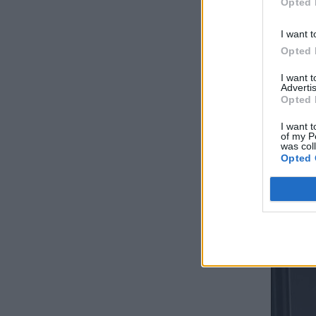
Opted 
I want t
Opted 
I want 
Advertis
Opted 
I want t
of my P
was col
Opted 