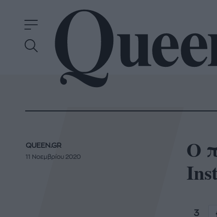
Ο π
QUEEN.GR
11 Νοεμβρίου 2020
Ins
3