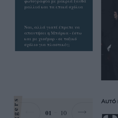
φωτογραφία με μακριά ξανθά
μαλλιά και τα επικά σχόλια
Ναι, αλλά γιατί έπρεπε να
απαντήσει η Μπάρκα - έστω
και με χιούμορ - σε τοξικό
σχόλιο για πλαστικές;
Bloggers
Αυτό 
01
10