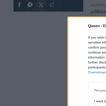
αγαπημ
μάθαμε
κάνοντ
μπαμπά
Queen -
D
αξιολά
If you wish 
πραγμα
sensitive in
confirm you
«
Γεια I
continue se
Gram. 
information 
Μείνετ
further disc
participants
φωτογρ
Downstream 
λιγότε
πάνω α
Persona
I want t