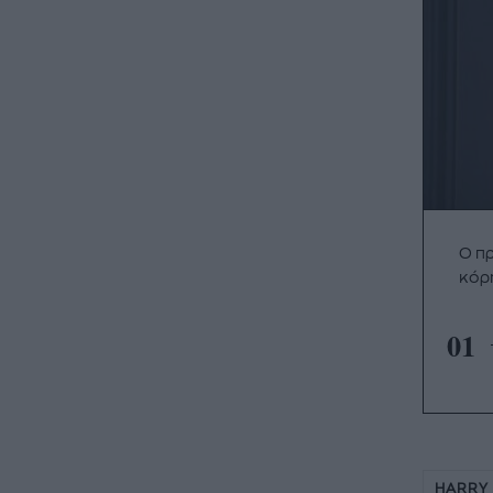
Ο πρ
κόρ
01
HARRY