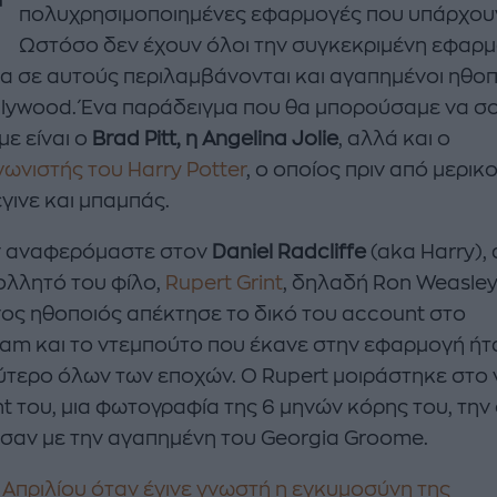
Τ
πολυχρησιμοποιημένες εφαρμογές που υπάρχου
Ωστόσο δεν έχουν όλοι την συγκεκριμένη εφαρμ
σα σε αυτούς περιλαμβάνονται και αγαπημένοι ηθοπ
llywood. Ένα παράδειγμα που θα μπορούσαμε να σ
ε είναι ο
Brad Pitt, η Angelina Jolie
, αλλά και ο
ωνιστής του Harry Potter
, ο οποίος πριν από μερικ
γινε και μπαμπάς.
enco's Point of View
A STORY BY KORI
ΝΘΑ ΑΠΟΣΤΟΛΟΠΟΥΛΟΥ
ΔΑΦΝΗ ΚΑΡΑΒΟΚΥΡΗ
ν αναφερόμαστε στον
Daniel Radcliffe
(aka Harry),
υτη καλοκαιρινή
Nτίνα Νικολάου: «Όταν
ολλητό του φίλο,
Rupert Grint
, δηλαδή Ron Weasley
ή σαλάτα με
έπαθα την πρώτη κρίση
ος ηθοποιός απέκτησε το δικό του account στο
ι, φέτα και φράουλες
πανικού νόμιζα πως θα
ram και το ντεμπούτο που έκανε στην εφαρμογή ήτ
λατρέψετε
πεθάνω»
ύτερο όλων των εποχών. Ο Rupert μοιράστηκε στο 
t του, μια φωτογραφία της 6 μηνών κόρης του, την
σαν με την αγαπημένη του Georgia Groome.
1 Απριλίου όταν έγινε γνωστή η εγκυμοσύνη της