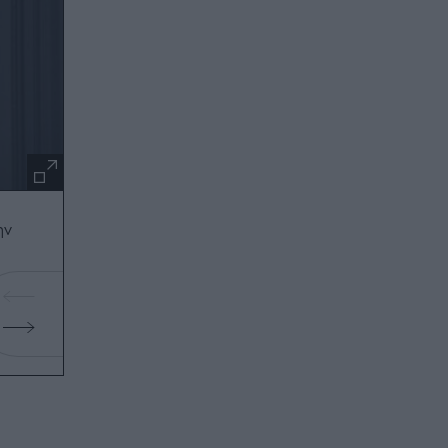
ην
Ο πρωταγωνιστής του Harry Potter έφτιαξε Instagr
κόρη του