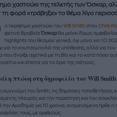
ημο χαστούκι της τελετής των Όσκαρ, αλ
 τη φορά «τράβηξε» το θέμα λίγο περισσ
Τ
ο περίφημο χαστούκι του
Will
Smith
στον
Chris
Ro
φετινά βραβεία
Όσκαρ
θα μείνει δίχως αμφιβολί
highlights του θεσμού γενικά, όχι μόνο για τΟ 202
χι για το κουτσομπολιό της υπόθεσης, αλλά για τον
 που άνοιξε σχετικά με τη βία και το κατά πόσο αυ
enco's Point of View
A STORY BY KORI
ογείται και έπειτα για τα όρια της σάτιρας.
ΝΘΑ ΑΠΟΣΤΟΛΟΠΟΥΛΟΥ
ΔΑΦΝΗ ΚΑΡΑΒΟΚΥΡΗ
άλη πτώση στη δημοφιλία του Will Smith
υτη καλοκαιρινή
Nτίνα Νικολάου: «Όταν
ή σαλάτα με
έπαθα την πρώτη κρίση
ι, φέτα και φράουλες
πανικού νόμιζα πως θα
η συγγνώμη του Smith, τις δημόσιες τοποθετήσεις 
λατρέψετε
πεθάνω»
όμενης πλευράς και την παραίτηση και τον αποκλε
ό την Ακαδημία για 10 χρόνια, αναμενόμενα ήρθε η
οφιλίας τους, με αριθμούς.