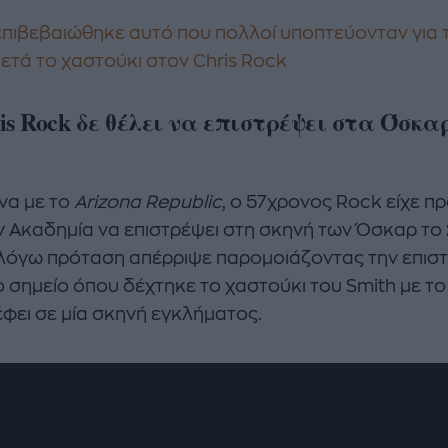
επιβεβαιώθηκε αυτό που πολλοί υποπτεύονταν για τ
μετά το χαστούκι στον Chris Rock
is Rock δε θέλει να επιστρέψει στα Όσκα
α με το
Arizona Republic
, ο 57χρονος Rock είχε π
ν Ακαδημία να επιστρέψει στη σκηνή των Όσκαρ το
 λόγω πρόταση απέρριψε παρομοιάζοντας την επισ
ο σημείο όπου δέχτηκε το χαστούκι του Smith με το
έφει σε μία σκηνή εγκλήματος.