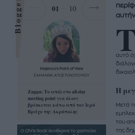
Bloggers
περίφ
01
10
αυτήν
αυτό ό
διάλογο
Majenco's Point of View
Maj
δικαιολ
ΣΑΜΑΝΘΑ ΑΠΟΣΤΟΛΟΠΟΥΛΟΥ
ΣΑΜΑ
Η μεγ
Zappa: Το απόλυτο all-day
Η απόλ
meeting point για όλους
δροσερ
βρίσκεται κάτω από τον Ιερό
καρπούζ
Μετά τ
Βράχο της Ακρόπολης
που θα 
εμπλεκ
του απ
της δημ
Ο Chris Rock συνέκρινε το χαστούκι