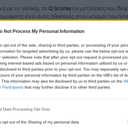
α με το
Variety
, τα
Q
Scores
(οι μετρήσεις που δεί
ημοφιλής είναι ένας ηθοποιός στον κόσμο) του Smi
ν. Πριν τον περασμένο Μάρτιο, ο Smith συγκαταλε
o Not Process My Personal Information
α στους πιο αγαπητούς στο κοινό ηθοποιούς, μαζί 
ks και τον Denzel Washington. Από εκεί, όμως, που
to opt-out of the sale, sharing to third parties, or processing of your per
θμολογία 39, μετά το περίφημο χαστούκι, αυτή έπεσ
formation for targeted advertising by us, please use the below opt-out s
r selection. Please note that after your opt-out request is processed y
eing interest-based ads based on personal information utilized by us or
disclosed to third parties prior to your opt-out. You may separately opt-
losure of your personal information by third parties on the IAB’s list of
. This information may also be disclosed by us to third parties on the
IA
Participants
that may further disclose it to other third parties.
l Data Processing Opt Outs
o opt-out of the Sharing of my personal data.