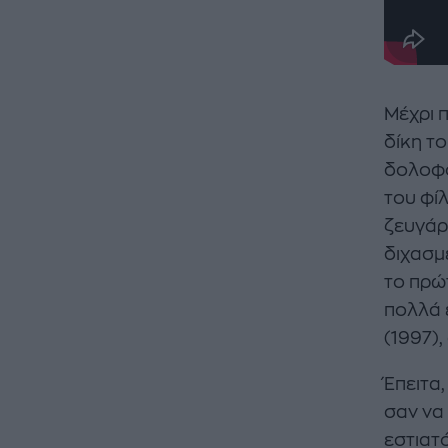
Μέχρι 
δίκη τ
δολοφο
του φί
ζευγάρ
διχασμέ
το πρώ
πολλά 
(1997)
Έπειτα
σαν να
εστιατό