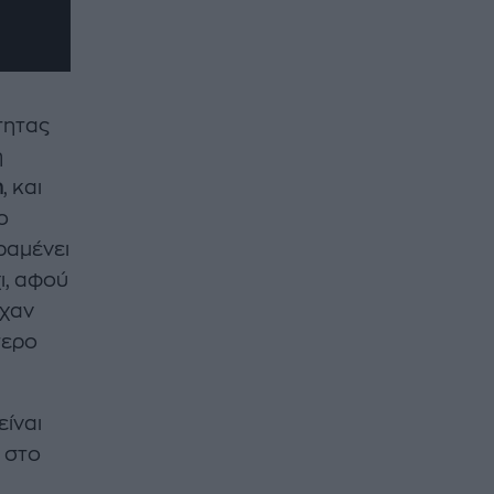
τητας
η
n
, και
ο
ραμένει
ι, αφού
ρχαν
τερο
είναι
 στο