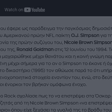
που έφερε ως παράδειγμα την παγκόσμιας δημοσιό
ου Αμερικανού πρώην NFL παίκτη
O.J. Simpson
για τ
νία της πρώην συζύγου του,
Nicole Brown Simpso
λου της,
Ronald Goldman
στις 12 Ιουνίου του 1994. Τ
ι μαχαιρώθηκε μέχρι θανάτου και η κοινή γνώμη πα
νη μέχρι σήμερα για το αν ο Simpson το έκανε ή όχ
το δικαστήριο (1995) τον αθώωσε παρά το ότι υπή
ενοχοποιητικά στοιχεία εναντίον του, ενώ, στο δεύ
, οι ένορκοι τον βρήκαν ομόφωνα ένοχο.
, ο Rock σχολίασε πως το να επιστρέψει στα Όσκαρ 
 ζητάς από τη Nicole Brown Simpson «να επιστρέψει
ριο» όπου είχε ξεχάσει τα γυαλιά της το βράδυ του