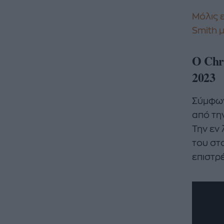
Μόλις 
Smith 
Ο Chr
2023
Σύμφων
από τη
Την εν
του στ
επιστρ