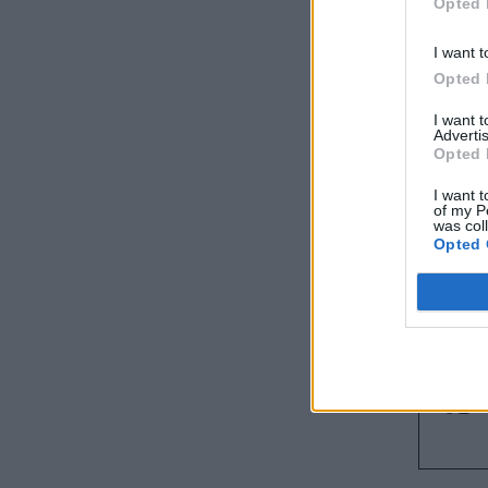
Opted 
I want t
Opted 
I want 
Advertis
Opted 
I want t
of my P
was col
Opted 
01