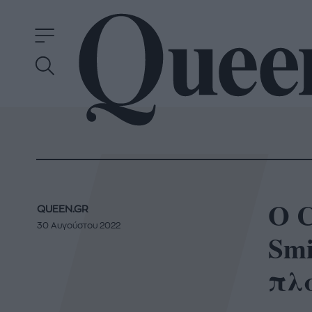
Ο C
QUEEN.GR
30 Αυγούστου 2022
Smi
πλ