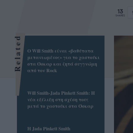
13
SHARES
Related
Ο Will Smith είναι «βαθύτατα
μετανιωμένος» για το χαστούκι
στα Όσκαρ και ζητά συγγνώμη
από τον Rock
Will Smith-Jada Pinkett Smith: Η
νέα εξέλιξη στη σχέση τους
μετά το χαστούκι στα Όσκαρ
Η Jada Pinkett Smith