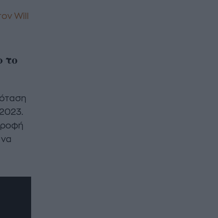
ον Will
ρ το
ρόταση
 2023.
τροφή
 να