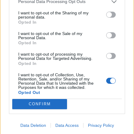
Personal Data Processing Opt Outs
εβδομάδες έλεγα από μέσα μου “έλα, δεν θα
I want to opt-out of the Sharing of my
πάθεις τίποτα, σιγά μην πάθεις ξανά κρίση
personal data.
Opted In
πανικού”. Με το που μπήκα στο αεροπλάνο, 3
ώρες και 40 λεπτά, ήμουν σε κρίση πανικού.
I want to opt-out of the Sale of my
Personal Data.
Μόνος μου. Πίστευα ότι θα πεθάνω. Μετά από
Opted In
το συγκεκριμένο περιστατικό, πήρε ζωή αυτό
I want to opt-out of processing my
το πράγμα και δεν με άφηνε, Προσπαθούσα να
Personal Data for Targeted Advertising.
Opted In
βρω πράγματα που δεν με βγάζουν από το
I want to opt-out of Collection, Use,
comfort
zone για να νιώσω καλύτερα.
Retention, Sale, and/or Sharing of my
Personal Data that Is Unrelated with the
Ευτυχώς, έχει πολύ καιρό να με πιάσει ξανά.
Purposes for which it was collected.
Έχω ξεπεράσει τις κρίσεις πανικού και περνάω
Opted Out
απλώς κάποιες κρίσεις άγχους
».
CONFIRM
#6 Δεν του αρέσει να μιλάει δημόσια
Data Deletion
Data Access
Privacy Policy
για την προσωπική του ζωή