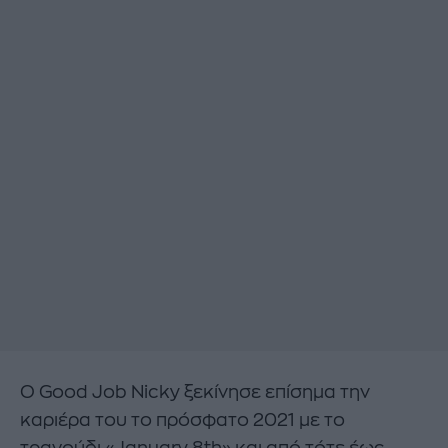
Ο Good Job Nicky ξεκίνησε επίσημα την
καριέρα του το πρόσφατο 2021 με το
τραγούδι «January 8th» και από τότε έως