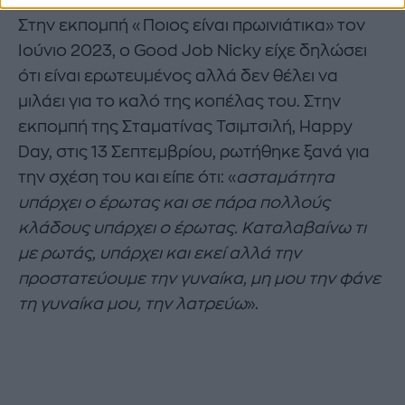
Στην εκπομπή «Ποιος είναι πρωινιάτικα» τον
Ιούνιο 2023, ο Good Job Nicky είχε δηλώσει
ότι είναι ερωτευμένος αλλά δεν θέλει να
μιλάει για το καλό της κοπέλας του. Στην
εκπομπή της Σταματίνας Τσιμτσιλή, Happy
Day, στις 13 Σεπτεμβρίου, ρωτήθηκε ξανά για
την σχέση του και είπε ότι: «
ασταμάτητα
υπάρχει ο έρωτας και σε πάρα πολλούς
κλάδους υπάρχει ο έρωτας. Καταλαβαίνω τι
με ρωτάς, υπάρχει και εκεί αλλά την
προστατεύουμε την γυναίκα, μη μου την φάνε
τη γυναίκα μου, την λατρεύω
».