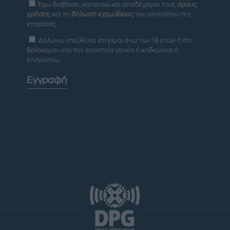
Έχω διαβάσει, κατανοώ και αποδέχομαι τους
όρους
χρήσης
και τη
δήλωση εχεμύθειας
του ιστοτόπου της
εταιρείας
Δηλώνω υπεύθυνα ότι είμαι άνω των 18 ετών ή ότι
βρίσκομαι υπό την εποπτεία γονέα ή κηδεμόνα ή
επιτρόπου
Εγγραφή