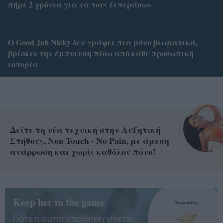
πήρε 2 χρόνια για να τους ξεπεράσω»
O Good Job Nicky δεν γράφει πια μόνο βιωματικά,
βρίσκει την έμπνευση πίσω από κάθε προσωπική
ιστορία
Δείτε τη νέα τεχνική στην Αυξητική
Στήθους, Non Touch - No Pain, με άμεση
ανάρρωση και χωρίς καθόλου πόνο!
Keep her in the game
Πότε η αυτοπεποίθηση γίνεται