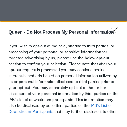
Queen -
Do Not Process My Personal Information
If you wish to opt-out of the sale, sharing to third parties, or
processing of your personal or sensitive information for
targeted advertising by us, please use the below opt-out
section to confirm your selection. Please note that after your
opt-out request is processed you may continue seeing
interest-based ads based on personal information utilized by
#5 Έχει περάσει κρίσεις πανικού
us or personal information disclosed to third parties prior to
your opt-out. You may separately opt-out of the further
disclosure of your personal information by third parties on the
Το 2021, ο Good Job Nicky είχε παραχωρήσει
IAB’s list of downstream participants. This information may
συνέντευξη στο περιοδικό Down Town κατά τη
also be disclosed by us to third parties on the
IAB’s List of
διάρκεια της οποίας είχε μιλήσει για τις κρίσεις
Downstream Participants
that may further disclose it to other
third parties.
πανικού με τις οποίες έχει βρεθεί αντιμέτωπος.
Μεταξύ άλλων είχε αναφέρει ότι: «
Για δύο