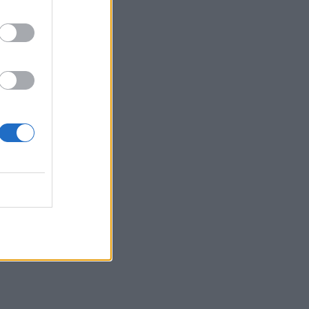
θα το
 να τον
 στη
ς είναι
 στον
α μην
ορήσουν
η