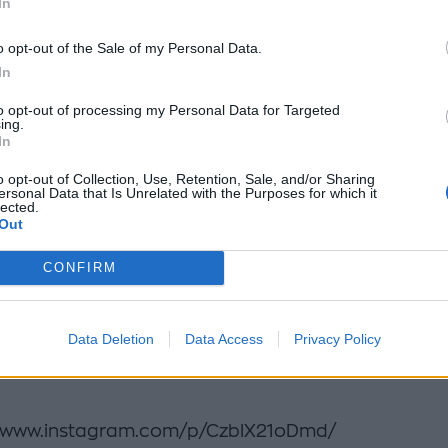
α, έχει και εκείνος έναν κρυφό εχθρό. Αυτό πρώτη 
In
 Μαργέτα. Και θα οργανώσει ένα μυστικό σχέδιο για
o opt-out of the Sale of my Personal Data.
ψει από την κλινική.
Το ρίσκο της αποκάλυψής της,
In
αι απαραίτητο. Εκείνος είναι ότι πιο σημαντικό έχει
to opt-out of processing my Personal Data for Targeted
ς. Αλλά μετά από αυτό θα διαφύγει ξανά. Ποιος όμω
ing.
In
ς που θέλει την εξόντωσή τους;
o opt-out of Collection, Use, Retention, Sale, and/or Sharing
ersonal Data that Is Unrelated with the Purposes for which it
υφό, ένα μελλοντικό ειδύλλιο και μία εγκυμοσύνη
lected.
Out
Φυγά προκαλούν νέες συγκρούσεις
CONFIRM
 ύποπτη είναι η Ουρανία. Εκείνη έχει κίνητρο για ν
ι η Μαργέτα. Κάποια στιγμή μάλιστα θα την κατηγ
αι για τη δολοφονία της αλλά ελλείψει στοιχείων, 
Data Deletion
Data Access
Privacy Policy
η θα κλείσει.
//www.instagram.com/p/CzblX21oDmd/