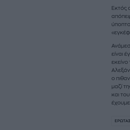
Εκτός 
απόπει
ύποπτος
«εγκέφ
Ανάμεσ
είναι 
εκείνο 
Αλεξάν
ο πιθα
μαζί τη
και του
έχουμε
ΕΡΩΤΑ