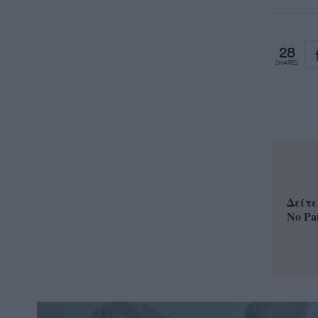
28
SHARES
Δείτε
No Pa