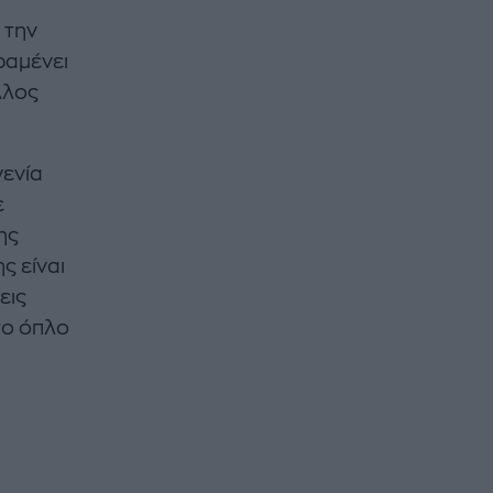
 την
ραμένει
λλος
γενία
ε
ης
ς είναι
εις
 το όπλο