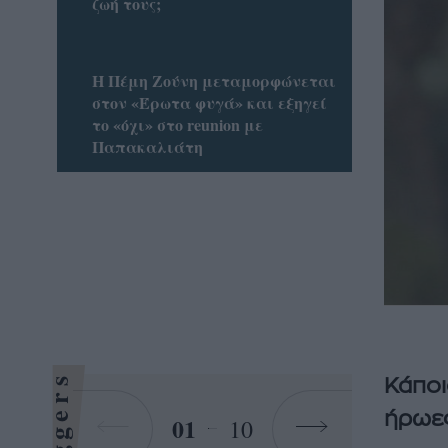
ζωή τους;
Η Πέμη Ζούνη μεταμορφώνεται
στον «Έρωτα φυγά» και εξηγεί
το «όχι» στο reunion με
Παπακαλιάτη
Bloggers
Κάποι
ήρωες
01
10