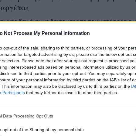
Μαργέτας
στιγμής δεν έχουμε δει τον τρόπο που κατάφερει η 
α του
Έρωτα Φυγά
να γλιτώσει από τον δολοφόνο τ
o Not Process My Personal Information
θεί στην Αθήνα. Αυτό θα το δούμε σταδιακά, όταν ε
ίσει να εμφανιστεί και επίσημα σε όλους.
to opt-out of the sale, sharing to third parties, or processing of your per
formation for targeted advertising by us, please use the below opt-out s
r selection. Please note that after your opt-out request is processed y
ο παρόν σε αυτή την μεγάλη σεναριακή έκπληξη πο
eing interest-based ads based on personal information utilized by us or
στη σειρά, θα βλέπουμε τις μελλοντικές κινήσεις τ
disclosed to third parties prior to your opt-out. You may separately opt-
ην ανιψιά της Άννα, η οποία και θα μάθει ότι ο Στέ
losure of your personal information by third parties on the IAB’s list of
. This information may also be disclosed by us to third parties on the
IA
ύεται σε κρίσιμη κατάσταση. Είναι το τίμημα της α
Participants
that may further disclose it to other third parties.
//www.instagram.com/reel/CzUIcNZrNvL/
l Data Processing Opt Outs
ο
Σταύρος Ζαλμάς
δεν γνωρίζει πως εκτός από τη
o opt-out of the Sharing of my personal data.