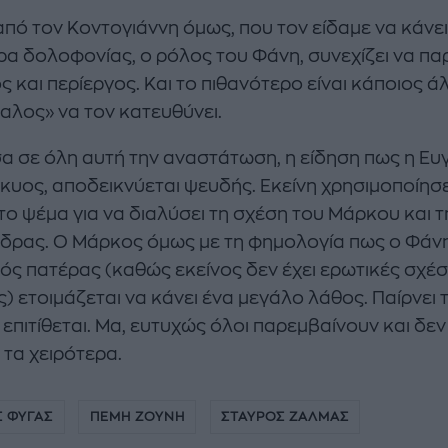
από τον Κοντογιάννη όμως, που τον είδαμε να κάνει
ρα δολοφονίας, ο ρόλος του Φάνη, συνεχίζει να πα
 και περίεργος. Και το πιθανότερο είναι κάποιος ά
αλος» να τον κατευθύνει.
α σε όλη αυτή την αναστάτωση, η είδηση πως η Ευ
έγκυος, αποδεικνύεται ψευδής. Εκείνη χρησιμοποίησ
το ψέμα για να διαλύσει τη σχέση του Μάρκου και τ
δρας. Ο Μάρκος όμως με τη φημολογία πως ο Φάνη
νός πατέρας (καθώς εκείνος δεν έχει ερωτικές σχέσ
ς) ετοιμάζεται να κάνει ένα μεγάλο λάθος. Παίρνει
 επιτίθεται. Μα, ευτυχώς όλοι παρεμβαίνουν και δεν
 τα χειρότερα.
Σ ΦΥΓΑΣ
ΠΕΜΗ ΖΟΥΝΗ
ΣΤΑΥΡΟΣ ΖΑΛΜΑΣ