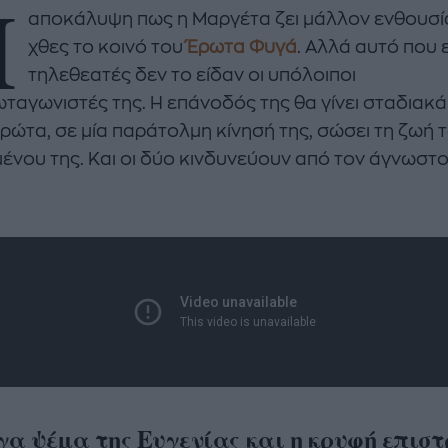
Η
αποκάλυψη πως η Μαργέτα ζει μάλλον ενθουσ
χθες το κοινό του
Έρωτα Φυγά
. Αλλά αυτό που ε
τηλεθεατές δεν το είδαν οι υπόλοιποι
ταγωνιστές της. Η επάνοδός της θα γίνει σταδιακά
ρώτα, σε μία παράτολμη κίνησή της, σώσει τη ζωή 
ένου της. Και οι δύο κινδυνεύουν από τον άγνωστ
enco's Point of View
A STORY BY KORI
ΝΘΑ ΑΠΟΣΤΟΛΟΠΟΥΛΟΥ
ΔΑΦΝΗ ΚΑΡΑΒΟΚΥΡΗ
υτη καλοκαιρινή
Nτίνα Νικολάου: «Όταν
ή σαλάτα με
έπαθα την πρώτη κρίση
ι, φέτα και φράουλες
πανικού νόμιζα πως θα
λατρέψετε
πεθάνω»
γα ψέμα της Ευγενίας και η κρυφή επισ