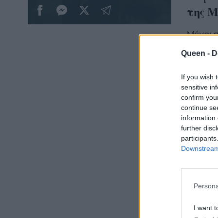
της 
Μέχρι 
γυναίκ
Queen -
D
να βρε
αποφασ
If you wish 
sensitive in
confirm you
Προς τ
continue se
έχουμε 
information 
βοηθό τ
further disc
participants
νοσηλε
Downstream 
της.
https:
Persona
Όμως 
I want t