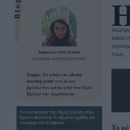
συμπρω
αφού π
αγαπημ
Majenco's Point of View
Maj
τους.
ΣΑΜΑΝΘΑ ΑΠΟΣΤΟΛΟΠΟΥΛΟΥ
ΣΑΜΑ
Zappa: Το απόλυτο all-day
Η απόλ
meeting point για όλους
δροσερ
βρίσκεται κάτω από τον Ιερό
καρπούζ
Βράχο της Ακρόπολης
που θα 
Το comeback της Πέμης Ζούνη στον
Έρωτα Φυγά και το έξυπνο σχέδιο για
να σώσει τον Στέφανο
Το μέ