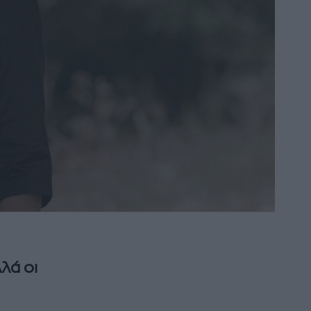
λά οι