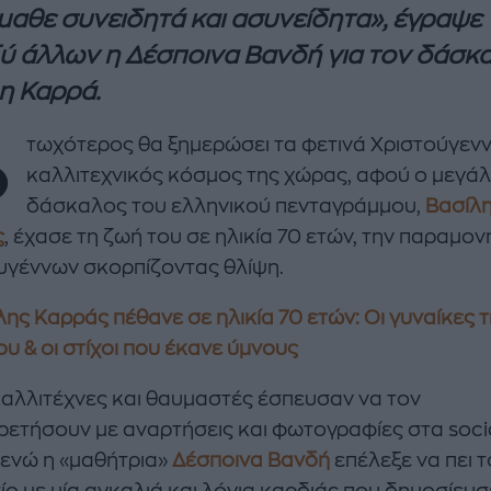
μαθε συνειδητά και ασυνείδητα», έγραψε
ύ άλλων η Δέσποινα Βανδή για τον δάσκ
η Καρρά.
Φ
τωχότερος θα ξημερώσει τα φετινά Χριστούγεν
καλλιτεχνικός κόσμος της χώρας, αφού ο μεγά
δάσκαλος του ελληνικού πενταγράμμου,
Βασίλ
ς
, έχασε τη ζωή του σε ηλικία 70 ετών, την παραμον
enco's Point of View
A STORY BY KORI
υγέννων σκορπίζοντας θλίψη.
ΝΘΑ ΑΠΟΣΤΟΛΟΠΟΥΛΟΥ
ΔΑΦΝΗ ΚΑΡΑΒΟΚΥΡΗ
λης Καρράς πέθανε σε ηλικία 70 ετών: Οι γυναίκες 
υτη καλοκαιρινή
Nτίνα Νικολάου: «Όταν
υ & οι στίχοι που έκανε ύμνους
ή σαλάτα με
έπαθα την πρώτη κρίση
ι, φέτα και φράουλες
πανικού νόμιζα πως θα
 καλλιτέχνες και θαυμαστές έσπευσαν να τον
λατρέψετε
πεθάνω»
ρετήσουν με αναρτήσεις και φωτογραφίες στα soci
 ενώ η «μαθήτρια»
Δέσποινα Βανδή
επέλεξε να πει τ
τίο με μία αγκαλιά και λόγια καρδιάς που δημοσίευ