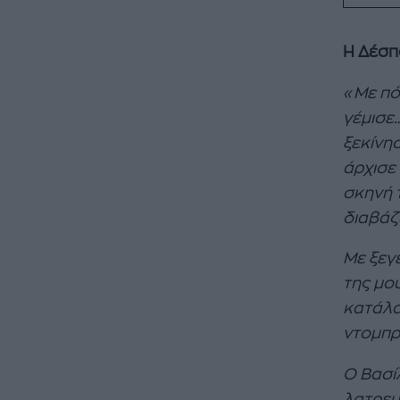
Η Δέσπ
«Με πό
γέμισε
ξεκίνησ
άρχισε
σκηνή 
διαβάζ
Με ξεγ
της μου
κατάλα
ντομπρ
Ο Βασί
λατρευ