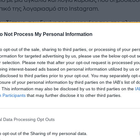
ικό της λογαριασμό στο Instagram.
ουδίστρια, που ξεκίνησε την καριέρα της στο πλευρ
 Καρρά, ανέβασε μία φωτογραφία στην οποία βρίσκ
o Not Process My Personal Information
 τους αγκαλιασμένοι και έγραψε στην περιγραφή λό
 και εκτίμησης.
to opt-out of the sale, sharing to third parties, or processing of your per
formation for targeted advertising by us, please use the below opt-out s
r selection. Please note that after your opt-out request is processed y
 άλλων, έκανε λόγο για τον χαρακτήρα του, την «πα
eing interest-based ads based on personal information utilized by us or
τα που διατήρησε όλα αυτά τα χρόνια», την γεννα
disclosed to third parties prior to your opt-out. You may separately opt-
ά και την αγάπη του για την μουσική.
losure of your personal information by third parties on the IAB’s list of
. This information may also be disclosed by us to third parties on the
IA
Participants
that may further disclose it to other third parties.
l Data Processing Opt Outs
o opt-out of the Sharing of my personal data.