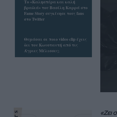
Το «Καλησπέρα και καλή
βραδιά» του Βασίλη Καρρά στο
Fame Story συγκίνησε τους fans
στο Twitter
Θυμάσαι σε ποιο video clip έχεις
δει τον Κωνσταντή από τις
Άγριες Μέλισσες;
«Ζει 