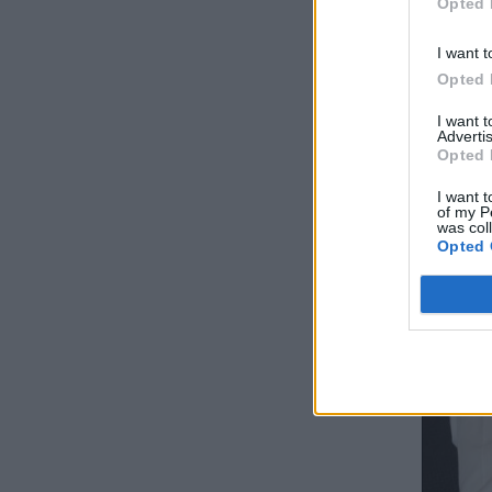
Opted 
I want t
Opted 
I want 
Advertis
Opted 
I want t
of my P
was col
Opted 