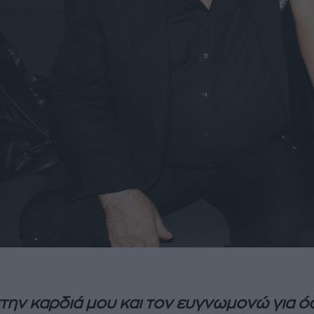
στην καρδιά μου και τον ευγνωμονώ για ό