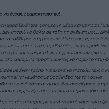
οινα έγραψε χαρακτηριστικά:
ση χαρά ξεκίνησε η σημερινή μέρα και με πόση λύπ
… Δεν μπορώ να βάλω σε τάξη τις σκέψεις μου… Δίπ
α το ταξίδι μου στη μουσική. Δίπλα του, την περίοδ
 να αγαπιέται από όλη την Ελλάδα, εγώ να μαθαίνω 
τη νύχτα και το περιτύλιγμα της και παράλληλα να
ω στα καμαρίνια προσπαθώντας να πάρω το πτυχίο
έλασε με έναν τρόπο. Με έκανε να πιστεύω πως ο 
σικής είναι γεμάτος με Βασίληδες! Με τα χρόνια
βα τη μοναδικότητα του και δεν αναφέρομαι στην
οσύνη της φωνής του ούτε και στα τραγούδια του.
λης, αυτός ο άντρας με αυτό το εκτόπισμα που είχε
όταν σα ροκ σταρ, αυτός που ξεκινούσε με το