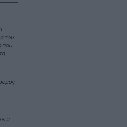
η
λα του
ο που
τη
.
κόσμος
 που