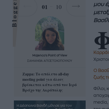
Bloggers
μου έ
01
10
μεταξ
Βασίλ
Καρρά
Majenco's Point of View
Maj
Χριστο
ΣΑΜΑΝΘΑ ΑΠΟΣΤΟΛΟΠΟΥΛΟΥ
ΣΑΜΑ
Ο Βασί
Zappa: Το απόλυτο all-day
Η απόλ
ζωής το
meeting point για όλους
δροσερ
βρίσκεται κάτω από τον Ιερό
καρπούζ
Φίλοι,
Βράχο της Ακρόπολης
που θα 
αποχαι
media,
Η Δέσποινα Βανδή μίλησε για τον
της αν