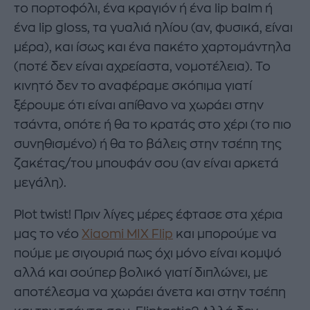
το πορτοφόλι, ένα κραγιόν ή ένα lip balm ή
ένα lip gloss, τα γυαλιά ηλίου (αν, φυσικά, είναι
μέρα), και ίσως και ένα πακέτο χαρτομάντηλα
(ποτέ δεν είναι αχρείαστα, νομοτέλεια). Το
κινητό δεν το αναφέραμε σκόπιμα γιατί
ξέρουμε ότι είναι απίθανο να χωράει στην
τσάντα, οπότε ή θα το κρατάς στο χέρι (το πιο
συνηθισμένο) ή θα το βάλεις στην τσέπη της
ζακέτας/του μπουφάν σου (αν είναι αρκετά
μεγάλη).
Plot twist! Πριν λίγες μέρες έφτασε στα χέρια
μας το νέο
Xiaomi
MIX
Flip
και μπορούμε να
πούμε με σιγουριά πως όχι μόνο είναι κομψό
αλλά και σούπερ βολικό γιατί διπλώνει, με
αποτέλεσμα να χωράει άνετα και στην τσέπη