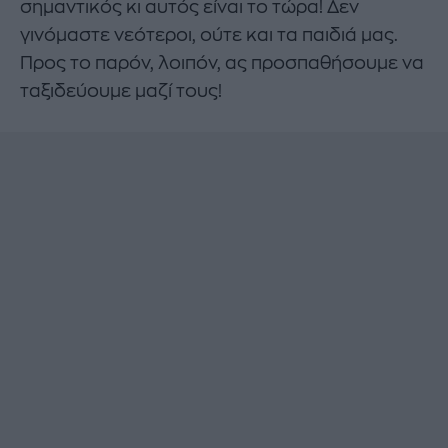
σημαντικός κι αυτός είναι το τώρα! Δεν
γινόμαστε νεότεροι, ούτε και τα παιδιά μας.
Προς το παρόν, λοιπόν, ας προσπαθήσουμε να
ταξιδεύουμε μαζί τους!