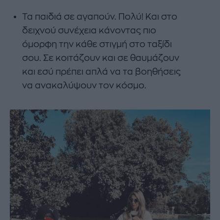
Τα παιδιά σε αγαπούν. Πολύ! Και στο
δειχνού συνέχεια κάνοντας πιο
όμορφη την κάθε στιγμή στο ταξίδι
σου. Σε κοιτάζουν και σε θαυμάζουν
και εσύ πρέπει απλά να τα βοηθήσεις
να ανακαλύψουν τον κόσμο.