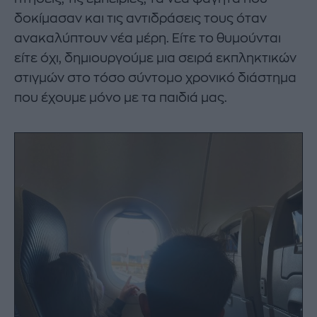
δοκίμασαν και τις αντιδράσεις τους όταν
ανακαλύπτουν νέα μέρη. Είτε το θυμούνται
είτε όχι, δημιουργούμε μια σειρά εκπληκτικών
στιγμών στο τόσο σύντομο χρονικό διάστημα
που έχουμε μόνο με τα παιδιά μας.