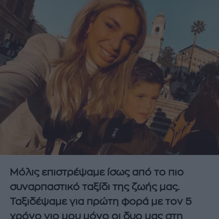
Μόλις επιστρέψαμε ίσως από το πιο
συναρπαστικό ταξίδι της ζωής μας.
Ταξιδέψαμε για πρώτη φορά με τον 5
χρόνο γιο μου μόνο οι δυο μας στη