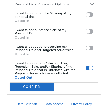
Personal Data Processing Opt Outs
I want to opt-out of the Sharing of my
personal data.
Opted In
I want to opt-out of the Sale of my
Personal Data.
Opted In
I want to opt-out of processing my
Personal Data for Targeted Advertising.
Opted In
I want to opt-out of Collection, Use,
Retention, Sale, and/or Sharing of my
Personal Data that Is Unrelated with the
Purposes for which it was collected.
Opted Out
CONFIRM
Data Deletion
Data Access
Privacy Policy
Αν και σίγουρα δεν μπορώ να πω ότι πάμε σπίτι