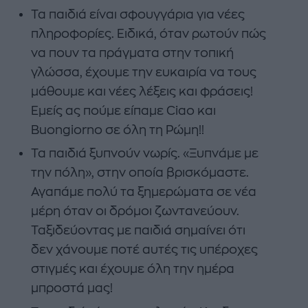
Τα παιδιά είναι σφουγγάρια για νέες
πληροφορίες. Ειδικά, όταν ρωτούν πώς
να πουν τα πράγματα στην τοπική
γλώσσα, έχουμε την ευκαιρία να τους
μάθουμε και νέες λέξεις και φράσεις!
Εμείς ας πούμε είπαμε Ciao και
Buongiorno σε όλη τη Ρώμη!!
Τα παιδιά ξυπνούν νωρίς. «Ξυπνάμε με
την πόλη», στην οποία βρισκόμαστε.
Αγαπάμε πολύ τα ξημερώματα σε νέα
μέρη όταν οι δρόμοι ζωντανεύουν.
Ταξιδεύοντας με παιδιά σημαίνει ότι
δεν χάνουμε ποτέ αυτές τις υπέροχες
στιγμές και έχουμε όλη την ημέρα
μπροστά μας!