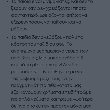
Τα παιδιά είναι μινιμαλιστές. Και δεν το
ξέρουν καν. Δεν χρειάζονται τίποτα
φανταχτερό, χρειάζονται απλώς να
εξερευνήσουν, να παίξουν και να
μάθουν!
Τα παιδιά δεν ανεβάζουν πολύ το
κόστος του ταξιδιού σου. Το
αγαπημένο μεσημεριανό γεύμα των
παιδιών μας; Μια μακαρονάδα ή 2
κομμάτια pizza αρκούν! Δεν θα
μπορούσε να είναι φθηνότερο να
ταξιδέψουμε μαζί τους, στην
πραγματικότητα πιθανότατα μας
εξοικονομούν χρήματα επειδή τρώμε
πιο απλά γεύματα και τρώμε νωρίτερα
δείπνα από ό,τι αν ήμασταν μόνοι μας.