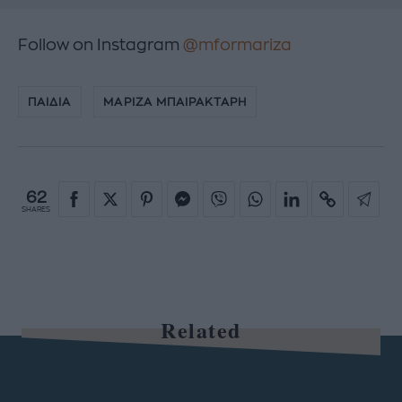
Follow on Instagram
@mformariza
ΠΑΙΔΙΑ
ΜΑΡΙΖΑ ΜΠΑΙΡΑΚΤΑΡΗ
62
SHARES
Related