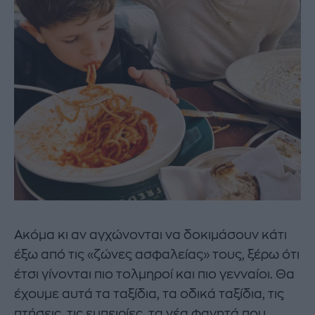
Ακόμα κι αν αγχώνονται να δοκιμάσουν κάτι
έξω από τις «ζώνες ασφαλείας» τους, ξέρω ότι
έτσι γίνονται πιο τολμηροί και πιο γενναίοι. Θα
έχουμε αυτά τα ταξίδια, τα οδικά ταξίδια, τις
πτήσεις, τις εμπειρίες, τα νέα φαγητά που