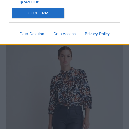
Opted Out
για το GNTM 4
CONFIRM
Party season is on: Τα πιο εντυπωσιακά looks
για να πας σε πάρτι τις γιορτινές μέρες
Data Deletion
Data Access
Privacy Policy