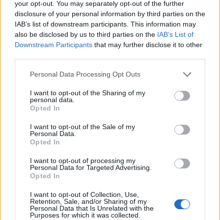
your opt-out. You may separately opt-out of the further
disclosure of your personal information by third parties on the
IAB’s list of downstream participants. This information may
also be disclosed by us to third parties on the
IAB’s List of
Downstream Participants
that may further disclose it to other
third parties.
Personal Data Processing Opt Outs
I want to opt-out of the Sharing of my
personal data.
Opted In
I want to opt-out of the Sale of my
ΔΙΑΒΑΣΕ ΕΠΙΣΗΣ:
Personal Data.
Opted In
I want to opt-out of processing my
Οδηγός Αγοράς: 10 φορέματα με χρώμα που
Personal Data for Targeted Advertising.
θα σε βάλουν σε mood εορτών
Opted In
I want to opt-out of Collection, Use,
Ο Άγγελος Μπράτης σχεδίασε μία συλλογή με
Retention, Sale, and/or Sharing of my
Personal Data that Is Unrelated with the
τα πιο κομψά basics της σεζόν, αποκλειστικά
Purposes for which it was collected.