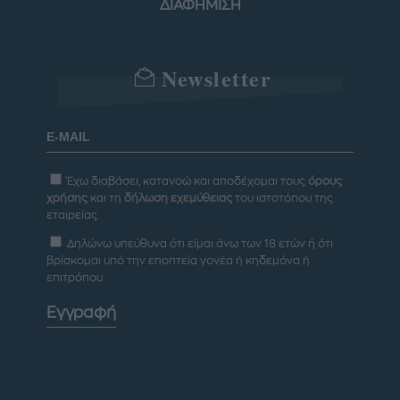
ΔΙΑΦΗΜΙΣΗ
Newsletter
Έχω διαβάσει, κατανοώ και αποδέχομαι τους
όρους
χρήσης
και τη
δήλωση εχεμύθειας
του ιστοτόπου της
εταιρείας
Δηλώνω υπεύθυνα ότι είμαι άνω των 18 ετών ή ότι
βρίσκομαι υπό την εποπτεία γονέα ή κηδεμόνα ή
επιτρόπου
Εγγραφή