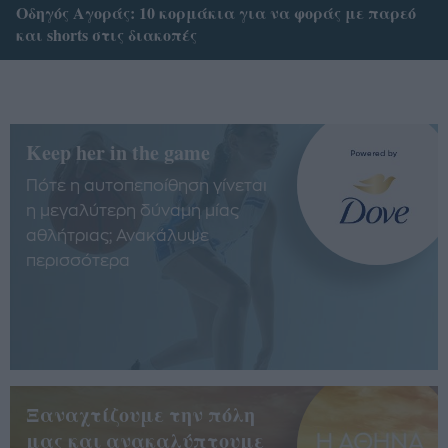
Οδηγός Αγοράς: 10 κορμάκια για να φοράς με παρεό
και shorts στις διακοπές
Keep her in the game
Πότε η αυτοπεποίθηση γίνεται
η μεγαλύτερη δύναμη μίας
αθλήτριας; Ανακάλυψε
περισσότερα
Ξαναχτίζουμε την πόλη
μας και ανακαλύπτουμε