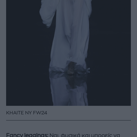
KHAITE NY FW24
Fancy leggings:
Ναι, φυσικά και μπορείς να