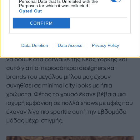
Personal Data that Is Unrelated with the
Purposes for which it was collected.
Opted Out
SANDY LIANG FW24
CONFIRM
Launchmetrics.com/spotlight
Data Deletion
Data Access
Privacy Policy
Golden vision:
Είναι κάτι που δεν περιμέναμε
να δούμε στα catwalks της Νέας Υόρκης και
αυτό γιατί οι περισσότεροι designers και
brands του μεγάλου μήλου μας έχουν
συνηθίσει σε minimal city looks με ήπια
χρώματα. Φέτος το χρυσό έκανε βέβαια μια
ισχυρή εμφάνιση σε πολλά shows με υφές που
έκαναν λίγο πιο sparkle αυτή την εβδομάδα
μόδας μέχρι στιγμής.