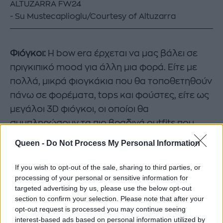
ALTUZARRA FW24
Su Mustecaplioglu/Courtesy of Altuzarra
Φιόγκοι:
Η bow era έρχεται να μας βάλει σε
πριγκιπικό mood για άλλη μια φορά. Είτε με
πολλά, μικρά φιογκάκια που θα τοποθετηθούν
πάνω σε φορέματα, tops και φούστες, είτε ως
μεγάλοι 3D φιόγκοι, οι οποίοι θα
συμπληρώσουν τα πιο βραδινά outfits που
σίγουρα θα εντυπωσιάσουν.
Queen -
Do Not Process My Personal Information
If you wish to opt-out of the sale, sharing to third parties, or
processing of your personal or sensitive information for
targeted advertising by us, please use the below opt-out
section to confirm your selection. Please note that after your
opt-out request is processed you may continue seeing
interest-based ads based on personal information utilized by