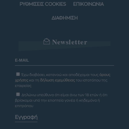
ΡΥΘΜΙΣΕΙΣ COOKIES
ΕΠΙΚΟΙΝΩΝΙΑ
ΔΙΑΦΗΜΙΣΗ
Newsletter
Έχω διαβάσει, κατανοώ και αποδέχομαι τους
όρους
χρήσης
και τη
δήλωση εχεμύθειας
του ιστοτόπου της
εταιρείας
Δηλώνω υπεύθυνα ότι είμαι άνω των 18 ετών ή ότι
βρίσκομαι υπό την εποπτεία γονέα ή κηδεμόνα ή
επιτρόπου
Εγγραφή