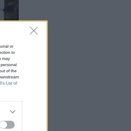
sonal or
ection to
ou may
 personal
out of the
 downstream
B’s List of