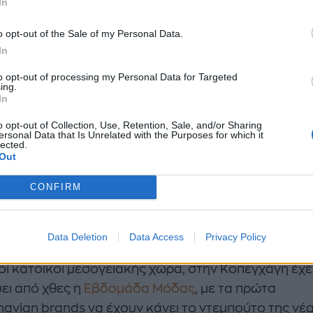
In
o opt-out of the Sale of my Personal Data.
In
to opt-out of processing my Personal Data for Targeted
ing.
In
o opt-out of Collection, Use, Retention, Sale, and/or Sharing
ersonal Data that Is Unrelated with the Purposes for which it
lected.
Out
CONFIRM
Data Deletion
Data Access
Privacy Policy
ώ εμείς βρισκόμαστε μέσα σε ένα καιρικό drama, σ
οί κάτοικοι μεσογειακής χώρα, στην Κοπεγχάγη έχε
σει από χθες η
Εβδομάδα Μόδας
, με τα πρώτα
navian brands να έχουν κάνει το ντεμπούτο της νέ