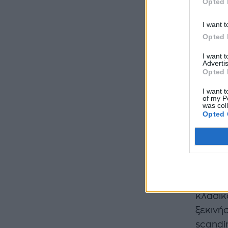
Opted 
I want t
Opted 
I want 
Advertis
Opted 
I want t
of my P
was col
Opted 
Και εν
κλασικ
ξεκινή
scandi