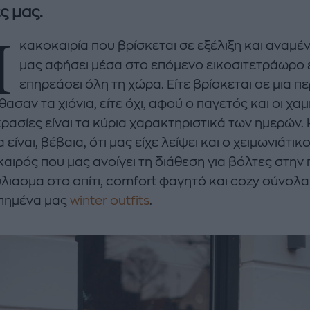
ς μας.
Η
κακοκαιρία που βρίσκεται σε εξέλιξη και αναμέν
μας αφήσει μέσα στο επόμενο εικοσιτετράωρο 
επηρεάσει όλη τη χώρα. Είτε βρίσκεται σε μια π
ασαν τα χιόνια, είτε όχι, αφού ο παγετός και οι χα
ρασίες είναι τα κύρια χαρακτηριστικά των ημερών. 
 είναι, βέβαια, ότι μας είχε λείψει και ο χειμωνιάτικο
enco's Point of View
A STORY BY KORI
αιρός που μας ανοίγει τη διάθεση για βόλτες στην 
ΝΘΑ ΑΠΟΣΤΟΛΟΠΟΥΛΟΥ
ΔΑΦΝΗ ΚΑΡΑΒΟΚΥΡΗ
λιασμα στο σπίτι, comfort φαγητό και cozy σύνολα
πημένα μας
winter outfits
.
υτη καλοκαιρινή
Nτίνα Νικολάου: «Όταν
ή σαλάτα με
έπαθα την πρώτη κρίση
ι, φέτα και φράουλες
πανικού νόμιζα πως θα
λατρέψετε
πεθάνω»