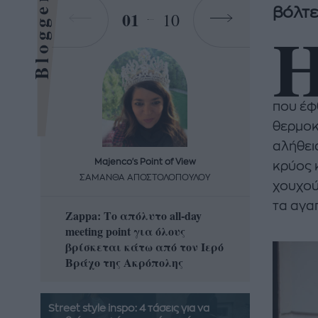
Bloggers
βόλτε
01
10
που έφθ
θερμοκ
αλήθεια
Majenco's Point of View
Maj
κρύος κ
ΣΑΜΑΝΘΑ ΑΠΟΣΤΟΛΟΠΟΥΛΟΥ
ΣΑΜΑ
χουχού
τα αγα
Zappa: Το απόλυτο all-day
Η απόλ
meeting point για όλους
δροσερ
βρίσκεται κάτω από τον Ιερό
καρπούζ
Βράχο της Ακρόπολης
που θα 
Street style inspo: 4 τάσεις για να