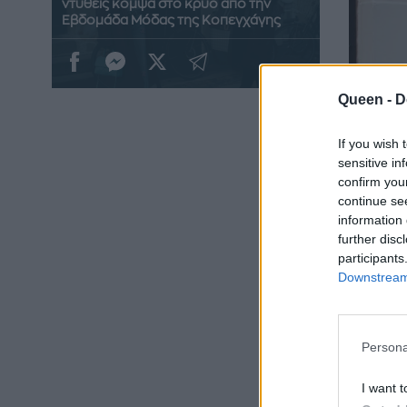
ντυθείς κομψά στο κρύο από την
Εβδομάδα Μόδας της Κοπεγχάγης
Queen -
D
If you wish 
sensitive in
confirm you
continue se
information 
further disc
participants
Downstream 
Persona
I want t