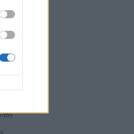
αν
ι ήδη
ας