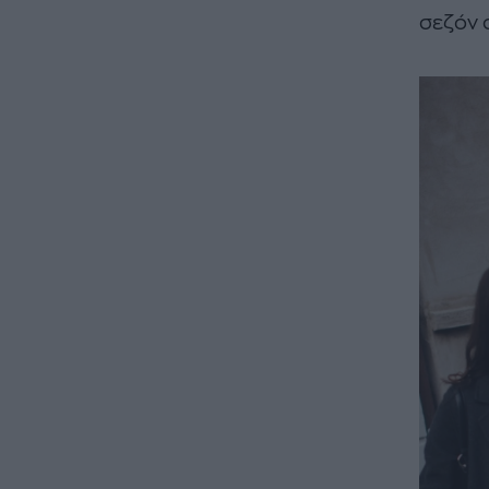
σεζόν 