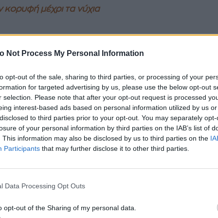
ν κορυφή μέχρι τα νύχια
//www.instagram.com/p/C9nPcKTOjcO/
o Not Process My Personal Information
nzer μπορείς να το βρεις στην αγορά σε υγρή μορφή
 μορφή πούδρας. Ωστόσο, πιο φυσικό εφέ χαρίζουν 
to opt-out of the sale, sharing to third parties, or processing of your per
formation for targeted advertising by us, please use the below opt-out s
προϊόντα
, τα οποία κάνουν τη επιδερμίδα να ακτινοβ
r selection. Please note that after your opt-out request is processed y
και ενυδάτωση.
eing interest-based ads based on personal information utilized by us or
disclosed to third parties prior to your opt-out. You may separately opt-
losure of your personal information by third parties on the IAB’s list of
. This information may also be disclosed by us to third parties on the
IA
ο υγρό bronzer μπορείς να το χρησιμοποιήσεις
Participants
that may further disclose it to other third parties.
 και εσύ που έχεις
λιπαρή επιδερμίδα.
Φρόντ
ρμα σου να είναι καθαρό και ενυδατωμένο κα
ές κινήσεις, εφάρμοσέ το στα σωστά σημεία 
l Data Processing Opt Outs
ύχεις το ηλιοκαμένο εφέ που θέλεις.
o opt-out of the Sharing of my personal data.