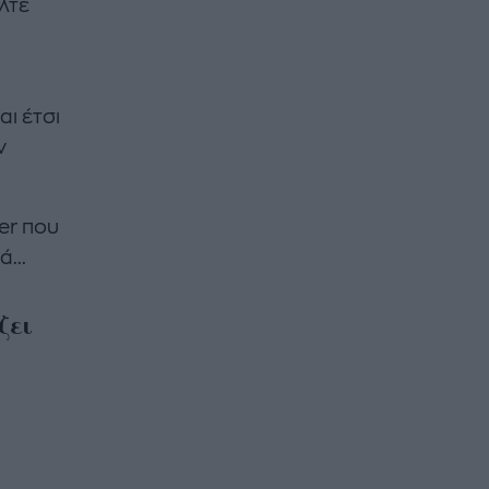
ολτέ
αι έτσι
ν
er που
...
ζει