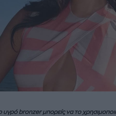
το υγρό bronzer μπορείς να το χρησιμοποι