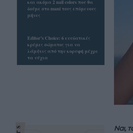
και ακόμα 2 nail colors που θα
δούμε στο mani τους επόμενους
μήνες
Editor’s Choice: 6 ενυδατικές
κρέμες σώματος για να
λάμψεις από την κορυφή μέχρι
τα νύχια
Ναι, 