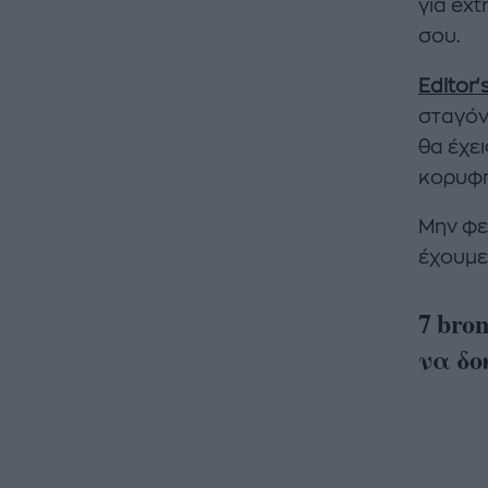
για ext
σου.
Editor's
σταγόν
θα έχει
κορυφή 
Μην φε
έχουμε 
7 bro
να δο