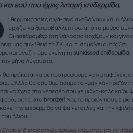
 και εσύ που έχεις λιπαρή επιδερμίδα.
Ο
ι θερμοκρασίες σιγά-σιγά ανεβαίνουν και ο ήλιο
αρχίζει να ξεπροβάλλει πίσω από τα μαύρα σύν
Οι «επιδρομές» στη θάλασσα αρχίζουν και γίνον
ινή μας συνήθεια τα ΣΚ. Και τι σημαίνει αυτό; Ότι
υμε και αναζητάμε εκείνη τη
sunkissed επιδερμίδα
π
 τον μήνα Αύγουστο.
enco's Point of View
A STORY BY KORI
εν θα πρόκεται να σε προτρέψουμε να καταφύγεις σ
ΝΘΑ ΑΠΟΣΤΟΛΟΠΟΥΛΟΥ
ΔΑΦΝΗ ΚΑΡΑΒΟΚΥΡΗ
ουμ... Άλλα θα σου θυμίσουμε το «μαγικό» προϊόν π
υτη καλοκαιρινή
Nτίνα Νικολάου: «Όταν
εται να έχεις στο νεσεσέρ σου χειμώνα-καλοκαίρι. 
ή σαλάτα με
έπαθα την πρώτη κρίση
αφερόμαστε, στο
bronzer!
Ναι, το προϊόν που με μία
ι, φέτα και φράουλες
πανικού νόμιζα πως θα
κάνει την επιδερμίδα να φαίνεται λες και την «φίλη
λατρέψετε
πεθάνω»
 του ήλιου.
s Choice: 6 ενυδατικές κρέμες σώματος για να λάμψ