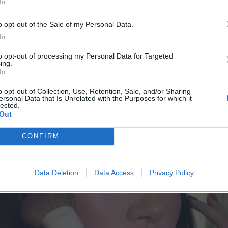
In
πορείς να το εφαρμόσεις;
o opt-out of the Sale of my Personal Data.
In
to opt-out of processing my Personal Data for Targeted
ing.
In
o opt-out of Collection, Use, Retention, Sale, and/or Sharing
ersonal Data that Is Unrelated with the Purposes for which it
lected.
Out
CONFIRM
Data Deletion
Data Access
Privacy Policy