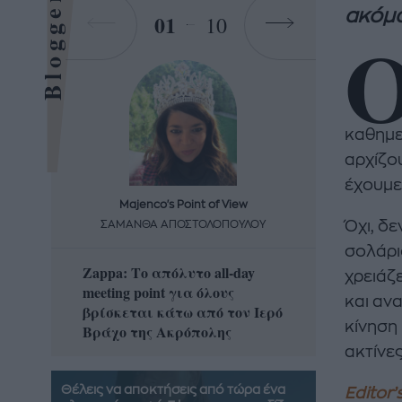
Bloggers
ακόμα
01
10
καθημερ
αρχίζο
έχουμε
Majenco's Point of View
Maj
Όχι, δ
ΣΑΜΑΝΘΑ ΑΠΟΣΤΟΛΟΠΟΥΛΟΥ
ΣΑΜΑ
σολάρι
Zappa: Το απόλυτο all-day
Η απόλ
χρειάζ
meeting point για όλους
δροσερ
και αν
βρίσκεται κάτω από τον Ιερό
καρπούζ
κίνηση 
Βράχο της Ακρόπολης
που θα 
ακτίνες
Θέλεις να αποκτήσεις από τώρα ένα
Editor’