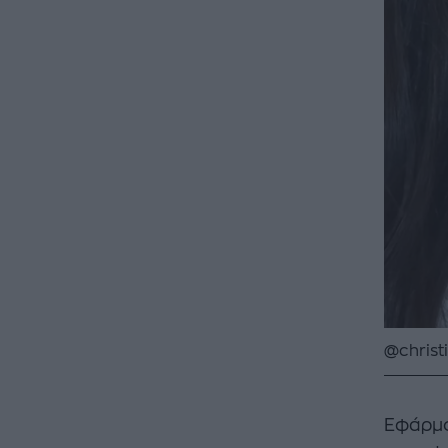
@christ
Εφάρμο