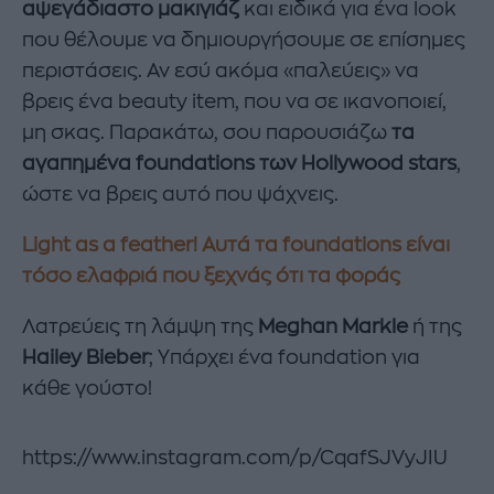
αψεγάδιαστο μακιγιάζ
και ειδικά για ένα look
που θέλουμε να δημιουργήσουμε σε επίσημες
περιστάσεις. Αν εσύ ακόμα «παλεύεις» να
βρεις ένα beauty item, που να σε ικανοποιεί,
μη σκας. Παρακάτω, σου παρουσιάζω
τα
αγαπημένα foundations των Hollywood stars
,
ώστε να βρεις αυτό που ψάχνεις.
Light as a feather! Αυτά τα foundations είναι
τόσο ελαφριά που ξεχνάς ότι τα φοράς
Λατρεύεις τη λάμψη της
Meghan Markle
ή της
Hailey Bieber
; Υπάρχει ένα foundation για
κάθε γούστο!
https://www.instagram.com/p/CqafSJVyJIU