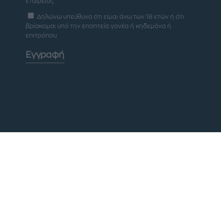
εταιρείας
Δηλώνω υπεύθυνα ότι είμαι άνω των 18 ετών ή ότι
βρίσκομαι υπό την εποπτεία γονέα ή κηδεμόνα ή
επιτρόπου
Εγγραφή