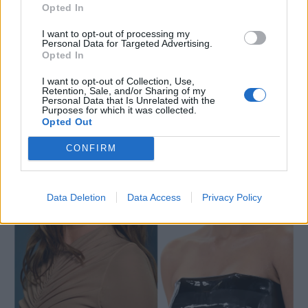
και σε ακόμα πιο ελαφριά φόρμουλα) που
Opted In
έχουν λατρέψει οι stars του πλανήτη. Ειδικά η
I want to opt-out of processing my
Personal Data for Targeted Advertising.
Hailey Bieber και η Kim Kardashian, όμως, δεν
Opted In
το αποχωρίζονται ποτέ.
I want to opt-out of Collection, Use,
Retention, Sale, and/or Sharing of my
Personal Data that Is Unrelated with the
Purposes for which it was collected.
Opted Out
CONFIRM
Data Deletion
Data Access
Privacy Policy