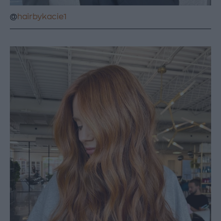
@
hairbykacie1