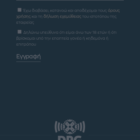
Έχω διαβάσει, κατανοώ και αποδέχομαι τους
όρους
χρήσης
και τη
δήλωση εχεμύθειας
του ιστοτόπου της
εταιρείας
Δηλώνω υπεύθυνα ότι είμαι άνω των 18 ετών ή ότι
βρίσκομαι υπό την εποπτεία γονέα ή κηδεμόνα ή
επιτρόπου
Εγγραφή