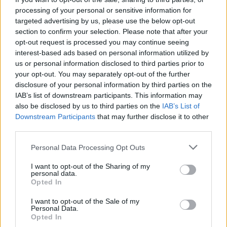
μαλλιών σου, η οποία θα σε κάνει να ξεχάσεις
processing of your personal or sensitive information for
τη συχνή επίσκεψη στο κομμωτήριο, τα
targeted advertising by us, please use the below opt-out
section to confirm your selection. Please note that after your
babylights είναι αυτή η αλλαγή που ψάχνεις.
opt-out request is processed you may continue seeing
Επιπλέον, τα babylights δημιουργούν την
interest-based ads based on personal information utilized by
ψευδαίσθηση ότι χαρίζουν όγκο και κίνηση
us or personal information disclosed to third parties prior to
your opt-out. You may separately opt-out of the further
στα μαλλιά, αφού προσδίδουν διάσταση στις
disclosure of your personal information by third parties on the
τρίχες. Τα babylights θα φρεσκάρουν και θα
IAB’s list of downstream participants. This information may
προσφέρουν ζωντάνια στο φυσικό χρώμα των
also be disclosed by us to third parties on the
IAB’s List of
Downstream Participants
that may further disclose it to other
μαλλιών σου, ενώ είναι μία άκρως οικονομική
third parties.
τεχνική αφού δεν απαιτεί να ξοδεύεις κάθε
Personal Data Processing Opt Outs
μήνα από το
budget
σου.
I want to opt-out of the Sharing of my
personal data.
Babylights Inpo:
Opted In
I want to opt-out of the Sale of my
Personal Data.
Opted In