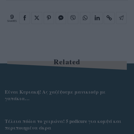
9
SHARES
Related
Είναι Κυριακή! Ας χαζέψουμε μανικιούρ με
γατάκια…
Τέλεια πόδια το χειμώνα! 5 pedicure για κομψά και
περιποιημένα άκρα