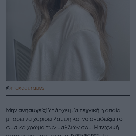
@
maxgourgues
Μην ανησυχείς!
Υπάρχει μία
τεχνική
η οποία
μπορεί να χαρίσει λάμψη και να αναδείξει το
φυσικό χρώμα των μαλλιών σου. Η τεχνική
αυτή ακούει στο όνομα,
babylights.
Τα