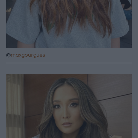
@
maxgourgues