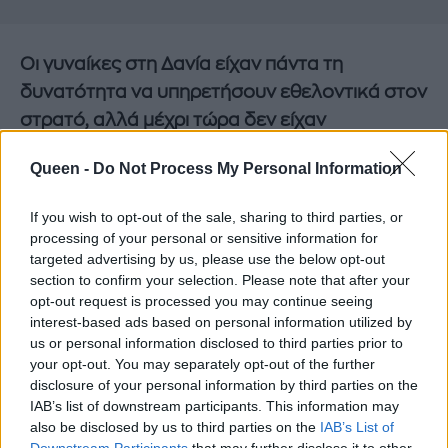
Οι γυναίκες στη Δανία είχαν πάντα τη
δυνατότητα να υπηρετήσουν εθελοντικά στον
στρατό, αλλά μέχρι τώρα δεν είχαν
συμπεριληφθεί σε σύστημα κλήρωσης για
Queen -
Do Not Process My Personal Information
υποχρεωτική υπηρεσία, όπως οι άνδρες.
Η
κυβέρνηση χρησιμοποιεί την κλήρωση μόνο
If you wish to opt-out of the sale, sharing to third parties, or
εάν δεν υπάρχουν αρκετοί εθελοντές για να
processing of your personal or sensitive information for
targeted advertising by us, please use the below opt-out
καλύψουν τις ανάγκες της, ενώ οι γυναίκες
section to confirm your selection. Please note that after your
αυτή τη στιγμή αποτελούν περίπου το 10% του
opt-out request is processed you may continue seeing
στρατού, του ναυτικού και της αεροπορίας της
interest-based ads based on personal information utilized by
us or personal information disclosed to third parties prior to
Δανίας.
your opt-out. You may separately opt-out of the further
disclosure of your personal information by third parties on the
IAB’s list of downstream participants. This information may
also be disclosed by us to third parties on the
IAB’s List of
Downstream Participants
that may further disclose it to other