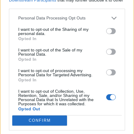
third parties.
Personal Data Processing Opt Outs
I want to opt-out of the Sharing of my
personal data.
Opted In
Στρατιωτικές ανάγκες ή ισότητα
I want to opt-out of the Sale of my
των φύλων;
Personal Data.
Opted In
Καθώς η Δανία προετοιμάζεται για ένα πιο
I want to opt-out of processing my
Personal Data for Targeted Advertising.
αβέβαιο μέλλον, εντείνει τις προσπάθειές της
Opted In
να βρει περισσότερους στρατιώτες. Με
I want to opt-out of Collection, Use,
πληθυσμό έξι εκατομμυρίων, αυτή τη στιγμή
Retention, Sale, and/or Sharing of my
Personal Data that Is Unrelated with the
διαθέτει περίπου 16.600 ένοπλους
Purposes for which it was collected.
Opted Out
υπαλλήλους στον στρατό και στις υπηρεσίες
έκτακτης ανάγκης.
CONFIRM
Η Δανία ανακοίνωσε τον Ιανουάριο ότι θα