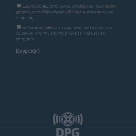
Έχω διαβάσει, κατανοώ και αποδέχομαι τους
όρους
χρήσης
και τη
δήλωση εχεμύθειας
του ιστοτόπου της
εταιρείας
Δηλώνω υπεύθυνα ότι είμαι άνω των 18 ετών ή ότι
βρίσκομαι υπό την εποπτεία γονέα ή κηδεμόνα ή
επιτρόπου
Εγγραφή