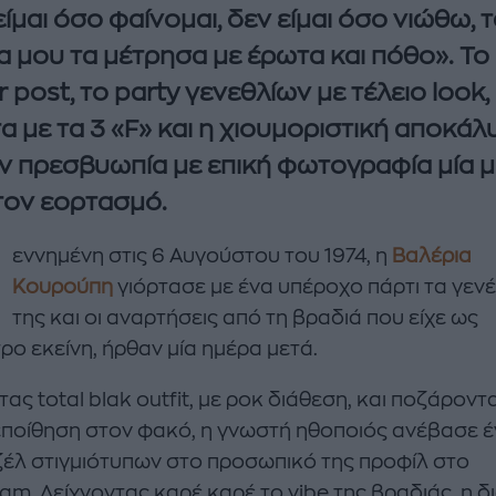
είμαι όσο φαίνομαι, δεν είμαι όσο νιώθω, 
α μου τα μέτρησα με έρωτα και πόθο». Το g
 post, το party γενεθλίων με τέλειο look,
α με τα 3 «F» και η χιουμοριστική αποκά
ην πρεσβυωπία με επική φωτογραφία μία 
τον εορτασμό.
enco's Point of View
A STORY BY KORI
εννημένη στις 6 Αυγούστου του 1974, η
Βαλέρια
ΝΘΑ ΑΠΟΣΤΟΛΟΠΟΥΛΟΥ
ΔΑΦΝΗ ΚΑΡΑΒΟΚΥΡΗ
Κουρούπη
γιόρτασε με ένα υπέροχο πάρτι τα γεν
της και οι αναρτήσεις από τη βραδιά που είχε ως
υτη καλοκαιρινή
Nτίνα Νικολάου: «Όταν
ρο εκείνη, ήρθαν μία ημέρα μετά.
ή σαλάτα με
έπαθα την πρώτη κρίση
ι, φέτα και φράουλες
πανικού νόμιζα πως θα
ς total blak outfit, με ροκ διάθεση, και ποζάροντ
λατρέψετε
πεθάνω»
ποίθηση στον φακό, η γνωστή ηθοποιός ανέβασε 
έλ στιγμιότυπων στο προσωπικό της προφίλ στο
ram. Δείχνοντας καρέ καρέ το vibe της βραδιάς, η 