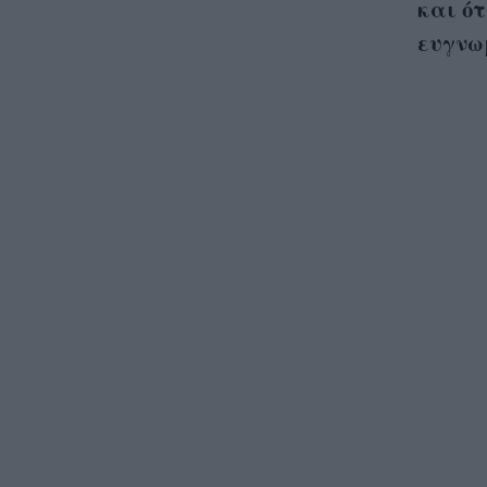
και ότ
ευγνω