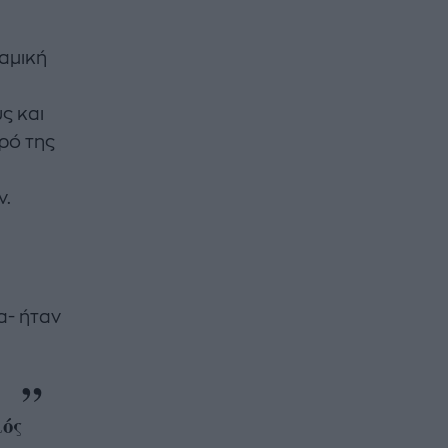
ναμική
ς και
υρό της
ν.
α- ήταν
μός