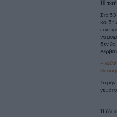
Η τού
Στα 50
και δημ
ευκαιρ
να μοιρ
δεν θα
Δερβιτ
Η Βαλέ
Μεσσην
Το μήνυ
γεμάτο 
Η ίδια