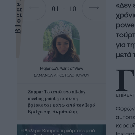
Bloggers
«Δεν 
01
10
χρόνι
power
τούρτ
για τ
μετά 
Γ
Majenco's Point of View
Maj
ΣΑΜΑΝΘΑ ΑΠΟΣΤΟΛΟΠΟΥΛΟΥ
ΣΑΜΑ
Zappa: Το απόλυτο all-day
Η απόλ
επίκεντ
meeting point για όλους
δροσερ
βρίσκεται κάτω από τον Ιερό
καρπούζ
Φορώντα
Βράχο της Ακρόπολης
που θα 
αυτοπε
καρουζ
Η Βαλέρια Κουρούπη γιόρτασε μισό
Instag