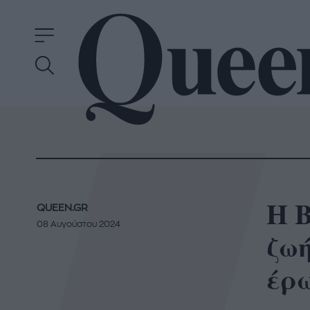
Η 
QUEEN.GR
08 Αυγούστου 2024
ζω
έρω