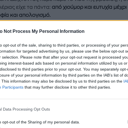
έριας είχε τα πάντα:
από χιούμορ και ευτυχία μέχρι
φία και απολογισμό.
ρια Κουρούπη ποζάρει χωρίς κανένα φίλτρο στην
o Not Process My Personal Information
δρο: To άνετο outfit για βόλτες στο νησί
to opt-out of the sale, sharing to third parties, or processing of your per
ζάντα μέσω της οποία έκανε τον mini απολογισμό τη
formation for targeted advertising by us, please use the below opt-out s
η ανιψιά της
Ναταλίας Τσαλίκη και του Γιάννη Μπέζ
r selection. Please note that after your opt-out request is processed y
eing interest-based ads based on personal information utilized by us or
 χαρακτηριστικά:
disclosed to third parties prior to your opt-out. You may separately opt-
losure of your personal information by third parties on the IAB’s list of
εσινά πεντηκοστά γενέθλια δεν έμοιαζαν με τα
. This information may also be disclosed by us to third parties on the
IA
ύμενα.
Participants
that may further disclose it to other third parties.
ς αιώνας ύπαρξης πάνω σε τούτον τον πλανήτη
τηκε κατά πώς του έπρεπε, με δόξα και τιμή, με
l Data Processing Opt Outs
ένους ανθρώπους σε αγαπημένο μέρος καθώς και
o opt-out of the Sharing of my personal data.
 ευγνωμοσύνη.