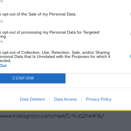
In
 της ηλικίας μου πλέον μου επιτρέπει (σχεδόν επιβ
o opt-out of the Sale of my Personal Data.
ξάρω χθεσινά, φιλοσοφικά συμπεράσματα:
In
ή τελικά είναι καλλιτέχνης κι όχι τεχνοκράτισσα
to opt-out of processing my Personal Data for Targeted
ing.
In
πόλυτη, η καθαρή, η ανόθευτη αγάπη κάνει πολύ κα
μας
o opt-out of Collection, Use, Retention, Sale, and/or Sharing
ersonal Data that Is Unrelated with the Purposes for which it
lected.
είμαι όσο φαίνομαι, δεν είμαι όσο νιώθω, τα χρόνια 
Out
α με έρωτα και πόθο.
CONFIRM
α δικά σας υπέροχα ανεβάσματα της κλίμακας με υγ
 νου, με την ευλογία της αγάπης και της συνύπαρξη
Data Deletion
Data Access
Privacy Policy
//www.instagram.com/reel/C-YUGZhMF8j/