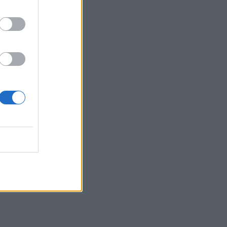
άλει)
λό στην
μου τα
εία, με
ς!».