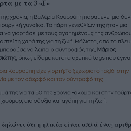
ρτα με τα 3 «F»
 της χρόνια, η Βαλέρια Κουρούπη παραμένει μια δυ
ιουργική γυναίκα. Το πάρτι γενεθλίων της ήταν μια
ία να γιορτάσει με τους αγαπημένους της ανθρώπου
αστεί τη χαρά της για τη ζωή. Μάλιστα, από το πλε
 μπορούσε να λείπει ο σύντροφός της,
Μάριος
σιώτης,
όπως είδαμε και στα σχετικά tags που έγινα
ρια Κουρούπη είχε γιορτή:Το ξεχωριστό ταξίδι στην
ία με τον αδερφό και τον σύντροφό της
μά της για τα 50 της χρόνια -ακόμα και στην τούρτ
χιούμορ, αισιοδοξία και αγάπη για τη ζωή.
 δηλώνει ότι η ηλικία είναι απλά ένας αριθ