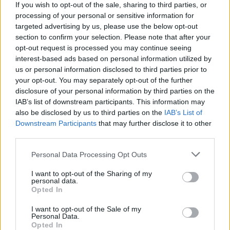
If you wish to opt-out of the sale, sharing to third parties, or
processing of your personal or sensitive information for
targeted advertising by us, please use the below opt-out
section to confirm your selection. Please note that after your
opt-out request is processed you may continue seeing
interest-based ads based on personal information utilized by
us or personal information disclosed to third parties prior to
your opt-out. You may separately opt-out of the further
disclosure of your personal information by third parties on the
Hot - take dating: η αυθεντικότητα είναι sexy
IAB’s list of downstream participants. This information may
also be disclosed by us to third parties on the
IAB’s List of
Οι singles αναζητούν ανθρώπους με ισχυρές
Downstream Participants
that may further disclose it to other
third parties.
απόψεις. Δεν χρειάζεται να είσαι εριστικός,
αλλά για να είσαι αυθεντικός. Το 46% είναι
Personal Data Processing Opt Outs
ανοιχτό ακόμα και σε διαφορετικές πολιτικές
I want to opt-out of the Sharing of my
απόψεις, αρκεί η συζήτηση να έχει βάθος και
personal data.
Opted In
ειλικρίνεια. Οι έντονοι διάλογοι και τα «hot
takes» είναι η νέα μορφή προκαταρκτικών.
I want to opt-out of the Sale of my
Personal Data.
Opted In