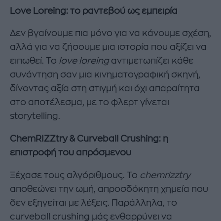
Love Loreing: το ραντεβού ως εμπειρία
Δεν βγαίνουμε πια μόνο για να κάνουμε σχέση,
αλλά για να ζήσουμε μια ιστορία που αξίζει να
ειπωθεί. Το
love loreing
αντιμετωπίζει κάθε
συνάντηση σαν μια κινηματογραφική σκηνή,
δίνοντας αξία στη στιγμή και όχι απαραίτητα
στο αποτέλεσμα, με το φλερτ γίνεται
storytelling.
ChemRIZZtry & Curveball Crushing: η
επιστροφή του απρόσμενου
Ξέχασε τους αλγόριθμους. Το
chemrizztry
αποθεώνει την ωμή, απροσδόκητη χημεία που
δεν εξηγείται με λέξεις. Παράλληλα, το
curveball crushing μάς ενθαρρύνει να