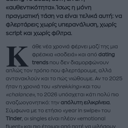
«αυθεντικότητα». Ίσως η μόνη
πραγματική τάση να είναι τελικά αυτή: να
φλερτάρεις χωρίς υπερανάλυση, χωρίς
script και χωρίς φίλτρα.
Κ
άθε νέα χρονιά φέρνει μαζί της μια
φρέσκια «σοδειά» και από
dating
trends
που δεν διαμορφώνουν
απλώς τον τρόπο που φλερτάρουμε, αλλά
αντανακλούν και το πώς νιώθουμε. Αν το 2025
ήταν η χρονιά του
«shrekking»
και του
«chalance»
, το 2026 υπόσχεται κάτι πολύ πιο
αναζωογονητικό: την
απόλυτη ειλικρίνεια
.
Σύμφωνα με το ετήσιο «year in swipe» του
Tinder
, οι singles είναι πλέον «emotional
fluent» και πιο έτοιμοι από ποτέ να μιλήσουν