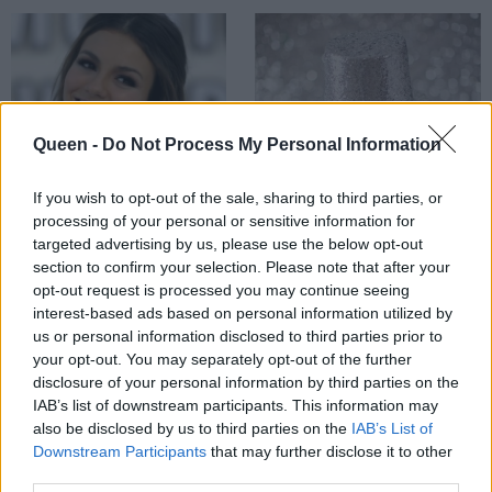
Queen -
Do Not Process My Personal Information
If you wish to opt-out of the sale, sharing to third parties, or
processing of your personal or sensitive information for
targeted advertising by us, please use the below opt-out
Λαμπερό χαμόγελο
Αστραφτερό, λευκό
section to confirm your selection. Please note that after your
και βαθύτερος
χαμόγελο: 2 φυσικοί
opt-out request is processed you may continue seeing
καθαρισμός στα
interest-based ads based on personal information utilized by
τρόποι για να το
δόντια σας με την
us or personal information disclosed to third parties prior to
αποκτήσετε αυτές
your opt-out. You may separately opt-out of the further
ιδανική
τις γιορτές!
disclosure of your personal information by third parties on the
οδοντόβουρτσα!
IAB’s list of downstream participants. This information may
also be disclosed by us to third parties on the
IAB’s List of
Downstream Participants
that may further disclose it to other
third parties.