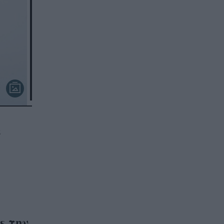
α
ε την