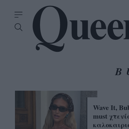
B
Wave It, Bub
must χτεν
καλοκαιρι