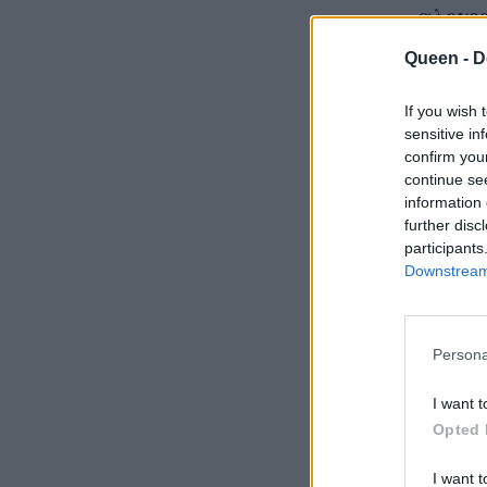
αλογο
Queen -
D
If you wish 
sensitive in
Είναι
confirm you
continue se
Χρειά
information 
further disc
participants
Downstream 
Persona
I want t
Opted 
I want t