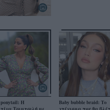
ponytail: Η
Baby bubble braid: Το
τίνα Τσιμτσιλή με
χτένισμα που θα βλέ