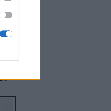
 το Σ/
σου
ιδέα!