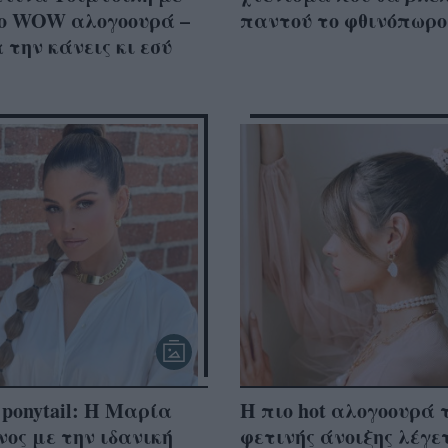
ιο WOW αλογοουρά –
παντού το φθινόπωρο
 την κάνεις κι εσύ
 ponytail: Η Μαρία
Η πιο hot αλογοουρά 
ος με την ιδανική
φετινής άνοιξης λέγ