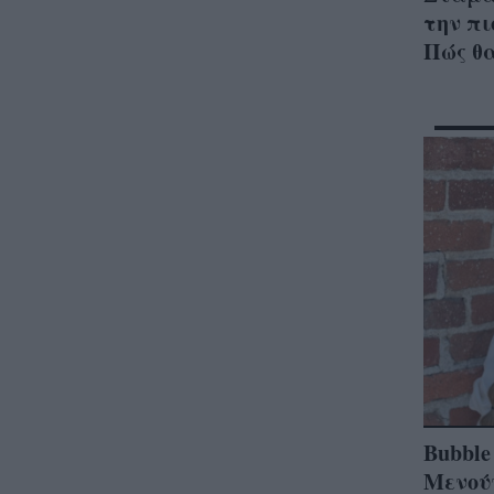
την π
Πώς θα
Bubble
Μενούν