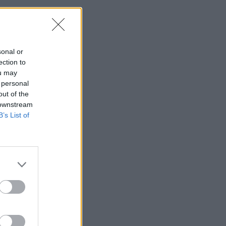
sonal or
ection to
ou may
 personal
out of the
 downstream
B’s List of