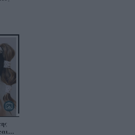
της
εται…