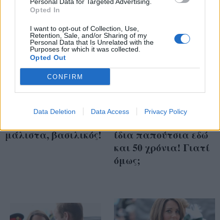
Personal Data for Targeted Advertising.
Opted In
I want to opt-out of Collection, Use,
Retention, Sale, and/or Sharing of my
Personal Data that Is Unrelated with the
Purposes for which it was collected.
Opted Out
CONFIRM
Ένας μπάτλερ για
Η βασίλισσα
Data Deletion
Data Access
Privacy Policy
τους Beckham... και
Ελισάβετ φοράει τα
μάλιστα, βασιλικός!
ίδια παπούτσια εδώ
και 50 χρόνια! Γιατί
όμως;