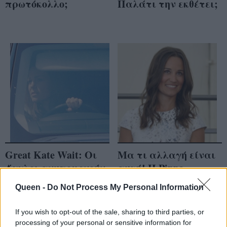
πρωτόκολλο;
Παλάτι την εκθέτει;
Great Kate Wait: Oι
Μα τι αλλαγή είναι
Άγγλοι ανυπομονούν
αυτή! Η Pippa
για τη γέννα και η
Middleton κυκλοφορεί
Queen -
Do Not Process My Personal Information
Kate οδηγεί αμέριμνη
όπως απαιτεί το
το τζιπ της
παλάτι.
If you wish to opt-out of the sale, sharing to third parties, or
processing of your personal or sensitive information for