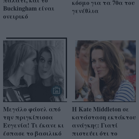
παλάτι, και το
κόσμο για τα 70α του
Buckingham είναι
γενέθλια
ονειρικό
Μεγάλο φάουλ από
Η Κate Middleton σε
την πριγκίπισσα
κατάσταση εκτάκτου
Ευγενία! Τι έκανε κι
ανάγκης: Γιατί
έσπασε το βασιλικό
πιστεύει ότι το