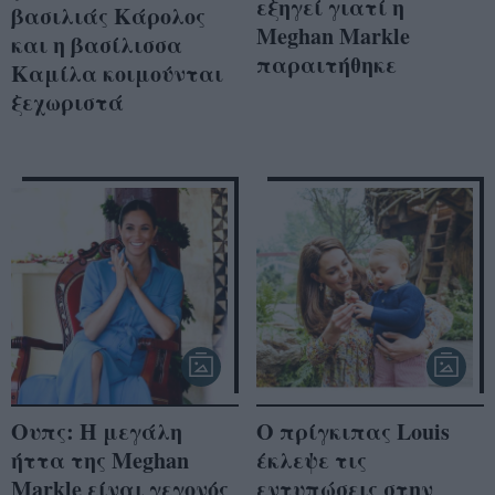
εξηγεί γιατί η
βασιλιάς Κάρολος
Meghan Markle
και η βασίλισσα
παραιτήθηκε
Καμίλα κοιμούνται
ξεχωριστά
Oυπς: Η μεγάλη
Ο πρίγκιπας Louis
ήττα της Meghan
έκλεψε τις
Markle είναι γεγονός
εντυπώσεις στην