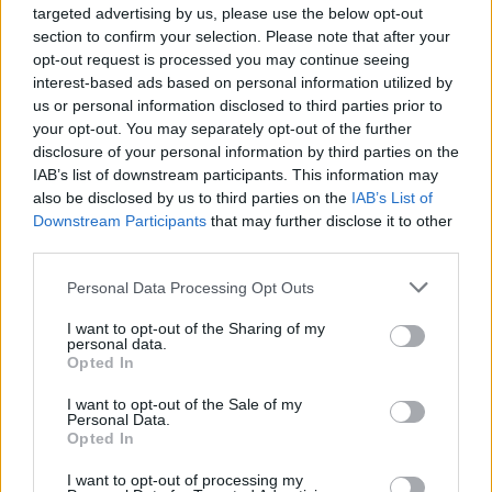
targeted advertising by us, please use the below opt-out
section to confirm your selection. Please note that after your
opt-out request is processed you may continue seeing
interest-based ads based on personal information utilized by
us or personal information disclosed to third parties prior to
your opt-out. You may separately opt-out of the further
disclosure of your personal information by third parties on the
IAB’s list of downstream participants. This information may
also be disclosed by us to third parties on the
IAB’s List of
Downstream Participants
that may further disclose it to other
third parties.
«Κυρία επί των
Η Kate Middleton έχει
Personal Data Processing Opt Outs
τιμών»
στυλ με φουσκωμένη
I want to opt-out of the Sharing of my
ανακηρύχθηκε η
personal data.
κοιλίτσα! Τι φόρεσε
Opted In
Angelina Jolie από τη
σε έξοδό της στο
βασίλισσα Ελισάβετ
Λονδίνο;
I want to opt-out of the Sale of my
Personal Data.
Opted In
I want to opt-out of processing my