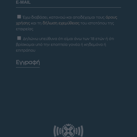
Έχω διαβάσει, κατανοώ και αποδέχομαι τους
όρους
χρήσης
και τη
δήλωση εχεμύθειας
του ιστοτόπου της
εταιρείας
Δηλώνω υπεύθυνα ότι είμαι άνω των 18 ετών ή ότι
βρίσκομαι υπό την εποπτεία γονέα ή κηδεμόνα ή
επιτρόπου
Εγγραφή