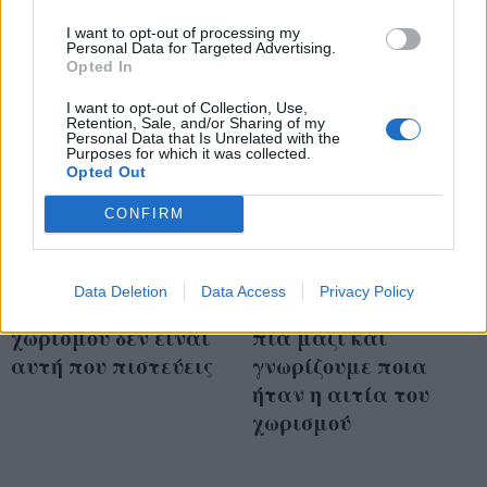
I want to opt-out of processing my
Personal Data for Targeted Advertising.
Opted In
I want to opt-out of Collection, Use,
Retention, Sale, and/or Sharing of my
Personal Data that Is Unrelated with the
Purposes for which it was collected.
Opted Out
CONFIRM
Katie Holmes-Jamie
H Katie Holmes και ο
Data Deletion
Data Access
Privacy Policy
Foxx: H αιτία
Jamie Foxx δεν είναι
χωρισμού δεν είναι
πια μαζί και
αυτή που πιστεύεις
γνωρίζουμε ποια
ήταν η αιτία του
χωρισμού