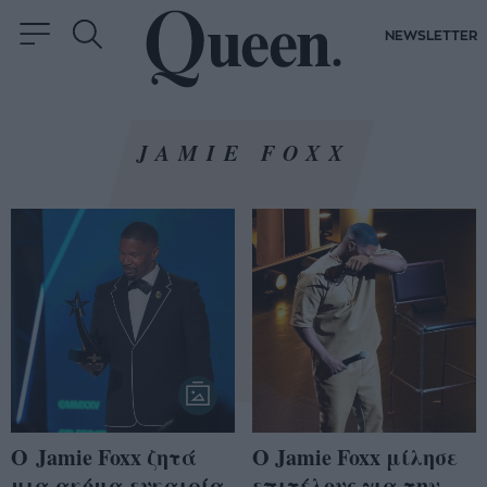
NEWSLETTER
JAMIE FOXX
Ο Jamie Foxx ζητά
Ο Jamie Foxx μίλησε
μια ακόμα ευκαιρία
επιτέλους για την