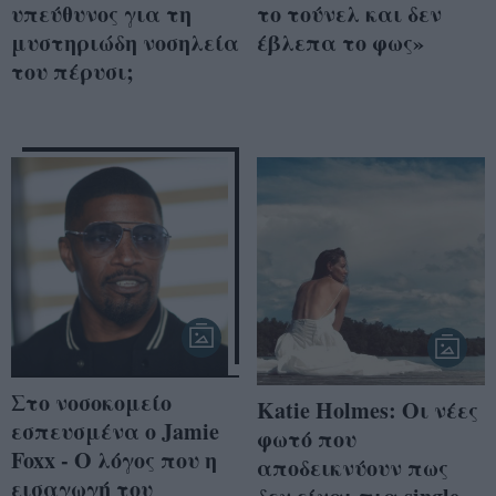
υπεύθυνος για τη
το τούνελ και δεν
μυστηριώδη νοσηλεία
έβλεπα το φως»
του πέρυσι;
Στο νοσοκομείο
Katie Holmes: Οι νέες
εσπευσμένα ο Jamie
φωτό που
Foxx - Ο λόγος που η
αποδεικνύουν πως
εισαγωγή του