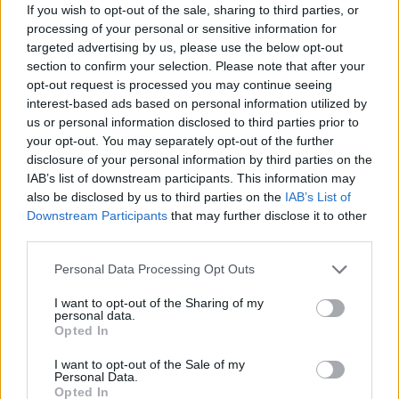
If you wish to opt-out of the sale, sharing to third parties, or
processing of your personal or sensitive information for
targeted advertising by us, please use the below opt-out
section to confirm your selection. Please note that after your
opt-out request is processed you may continue seeing
interest-based ads based on personal information utilized by
us or personal information disclosed to third parties prior to
your opt-out. You may separately opt-out of the further
disclosure of your personal information by third parties on the
IAB’s list of downstream participants. This information may
also be disclosed by us to third parties on the
IAB’s List of
Downstream Participants
that may further disclose it to other
third parties.
Η γυναίκα που
Η Katie Holmes στην
φημολογείται πως
Personal Data Processing Opt Outs
πρώτη εμφάνιση
«έκλεψε» τον Jamie
μετά τον χωρισμό
I want to opt-out of the Sharing of my
Foxx από την Katie
personal data.
ήταν πιο σέξι από
Opted In
Holmes έδωσε σκληρή
ποτέ
απάντηση
I want to opt-out of the Sale of my
Personal Data.
Opted In