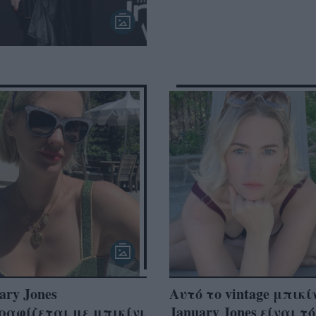
ary Jones
Αυτό το vintage μπικί
ραφίζεται με μπικίνι
January Jones είναι τ