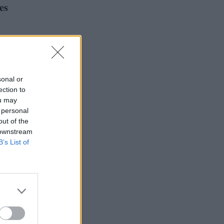
es
sonal or
ection to
ou may
 personal
out of the
 downstream
B’s List of