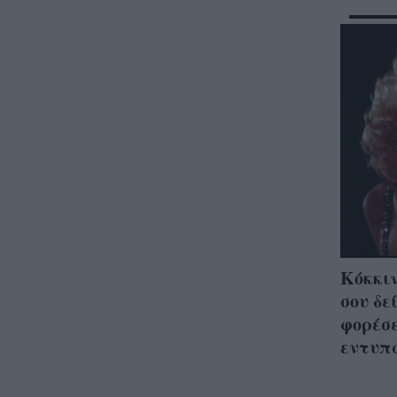
Κόκκιν
σου δε
φορέσε
εντυπώ