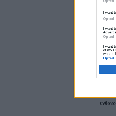
Opted 
I want t
Opted 
I want 
Advertis
Opted 
I want t
of my P
was col
Opted 
Δεν πο
μοντέλ
μας δε
και σκ
ενθου