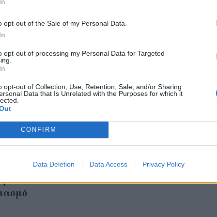
In
o opt-out of the Sale of my Personal Data.
In
to opt-out of processing my Personal Data for Targeted
ing.
In
o opt-out of Collection, Use, Retention, Sale, and/or Sharing
ersonal Data that Is Unrelated with the Purposes for which it
lected.
Out
CONFIRM
ζάρουν μόνο τα
Το νέο hairlook της Ja
α με μαγιό:Η star
Jones θα σε πείσει να
ίχνει τις ατέλειές της
Data Deletion
Data Access
τα μαλλιά σου αφέλε
Privacy Policy
ορπά τον
σιασμό