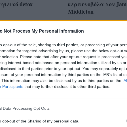
υγιεινό detox
κεραυνοβόλα τον Jam
Middleton
o Not Process My Personal Information
to opt-out of the sale, sharing to third parties, or processing of your per
λους: Η star του
formation for targeted advertising by us, please use the below opt-out s
wood, έπειτα από
r selection. Please note that after your opt-out request is processed y
eing interest-based ads based on personal information utilized by us or
καιρό, είναι και πάλι
disclosed to third parties prior to your opt-out. You may separately opt-
ευμένη
losure of your personal information by third parties on the IAB’s list of
. This information may also be disclosed by us to third parties on the
IA
Participants
that may further disclose it to other third parties.
l Data Processing Opt Outs
o opt-out of the Sharing of my personal data.