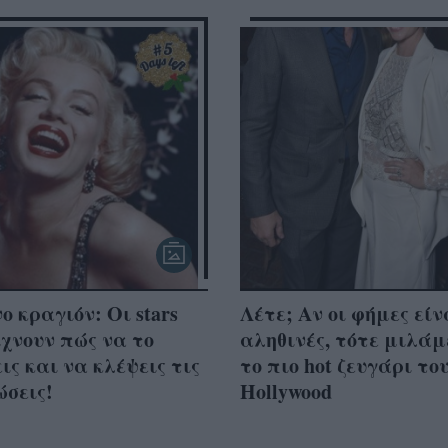
ο κραγιόν: Οι stars
Λέτε; Aν οι φήμες είν
ίχνουν πώς να το
αληθινές, τότε μιλάμ
ις και να κλέψεις τις
το πιο hot ζευγάρι το
σεις!
Hollywood