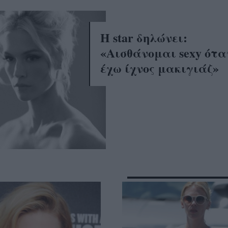
Η star δηλώνει:
«Αισθάνομαι sexy ότα
έχω ίχνος μακιγιάζ»