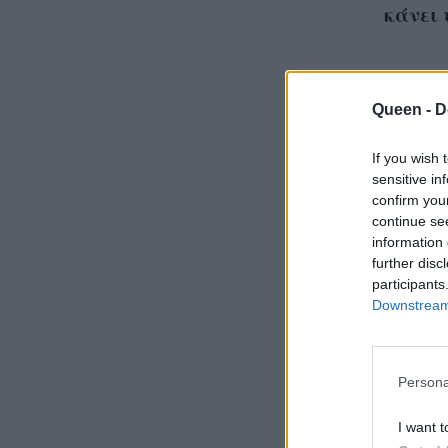
κάνει 
Queen -
D
If you wish 
Επιτέ
sensitive in
Holly
confirm you
continue se
πολύ 
information 
ερωτ
further disc
participants
Downstream 
Persona
I want t