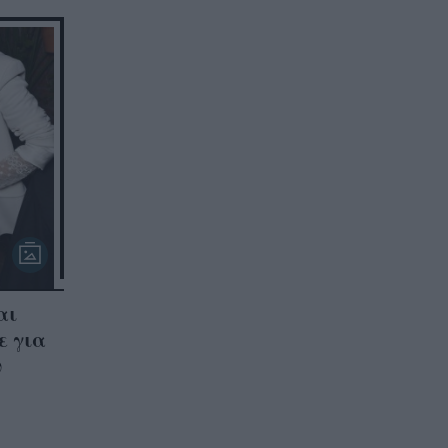
αι
ε για
υ