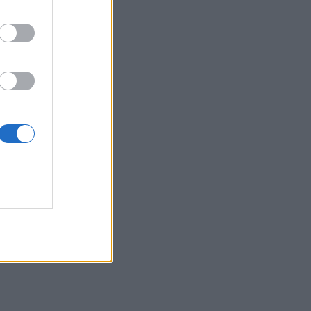
nuary
 κόψεις
ιες!