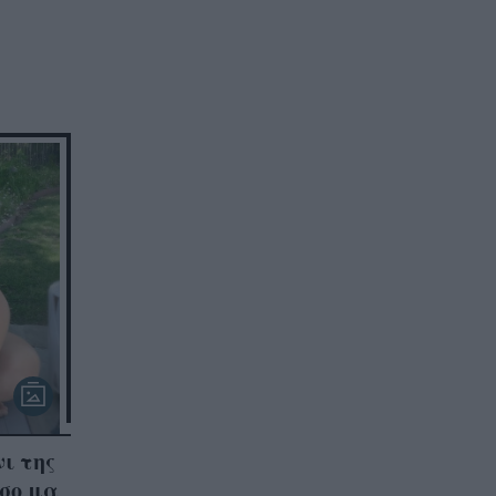
νι της
όσο μα