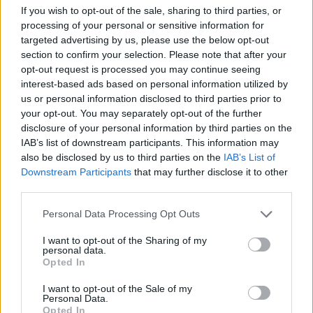
If you wish to opt-out of the sale, sharing to third parties, or
νόνα
ξεχωριστό δώρο
processing of your personal or sensitive information for
targeted advertising by us, please use the below opt-out
section to confirm your selection. Please note that after your
opt-out request is processed you may continue seeing
interest-based ads based on personal information utilized by
us or personal information disclosed to third parties prior to
your opt-out. You may separately opt-out of the further
disclosure of your personal information by third parties on the
IAB’s list of downstream participants. This information may
also be disclosed by us to third parties on the
IAB’s List of
Downstream Participants
that may further disclose it to other
third parties.
Personal Data Processing Opt Outs
Η πρώτη έξοδος της
Από το γιατί
Κατερίνας Στικούδη
I want to opt-out of the Sharing of my
αδυνάτισε στο γιατί
personal data.
μετά τη γέννα
πάχυνε, η Κατερίνα
Opted In
συνοδεύτηκε με
Στικούδη απάντησε
I want to opt-out of the Sale of my
χρώμα, ευχές και
στην τοξικότητα
Personal Data.
Opted In