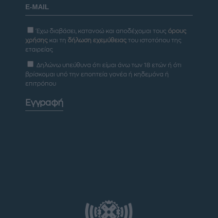
Έχω διαβάσει, κατανοώ και αποδέχομαι τους
όρους
χρήσης
και τη
δήλωση εχεμύθειας
του ιστοτόπου της
εταιρείας
Δηλώνω υπεύθυνα ότι είμαι άνω των 18 ετών ή ότι
βρίσκομαι υπό την εποπτεία γονέα ή κηδεμόνα ή
επιτρόπου
Εγγραφή