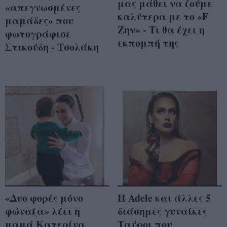
μας μάθει να ζούμε
«απεγνωσμένες
καλύτερα με το «F
μαμάδες» που
Ζην» - Τι θα έχει η
φωτογράφισε
εκπομπή της
Στικούδη - Τσολάκη
«Δυο φορές μόνο
Η Adele και άλλες 5
φώναξα» λέει η
διάσημες γυναίκες
μαμά Κατερίνα
Ταύροι που