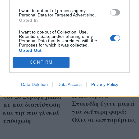
χαμόγελα
όπως πρέπει
I want to opt-out of processing my
Personal Data for Targeted Advertising.
Opted In
I want to opt-out of Collection, Use,
Retention, Sale, and/or Sharing of my
Personal Data that Is Unrelated with the
Purposes for which it was collected.
Opted Out
CONFIRM
Η Κατερίνα
Data Deletion
Data Access
Privacy Policy
Στικούδη υποδέχθηκε
H Κατερίνα
τον 2ο Σερίφη junior
Στικούδη έγινε μαμά
με μια διαπίστωση
για δεύτερη φορά:
και την πιο γλυκιά
Όλες οι λεπτομέρειες
υπόσχεση