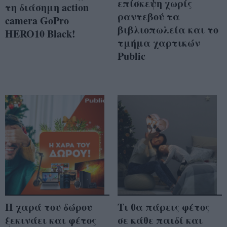
επίσκεψη χωρίς
τη διάσημη action
ραντεβού τα
camera GoPro
βιβλιοπωλεία και το
HERO10 Black!
τμήμα χαρτικών
Public
Η χαρά του δώρου
Τι θα πάρεις φέτος
ξεκινάει και φέτος
σε κάθε παιδί και