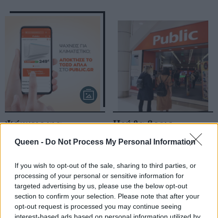
Ψάχνεις για
Πού θα βρεις
κλιματιστικό;
πασχαλινά δώρα για
Queen -
Do Not Process My Personal Information
Απόκτησέ το ΤΟΣΟ
όλους; Μα στα Public
ΑΠΛΑ στο
φυσικά
If you wish to opt-out of the sale, sharing to third parties, or
PUBLIC.GR
processing of your personal or sensitive information for
targeted advertising by us, please use the below opt-out
section to confirm your selection. Please note that after your
opt-out request is processed you may continue seeing
interest-based ads based on personal information utilized by