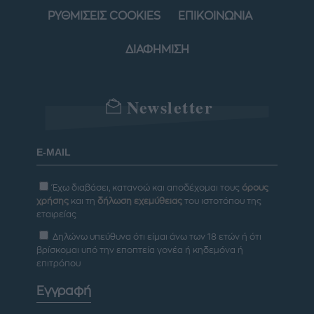
ΡΥΘΜΙΣΕΙΣ COOKIES
ΕΠΙΚΟΙΝΩΝΙΑ
ΔΙΑΦΗΜΙΣΗ
Newsletter
Έχω διαβάσει, κατανοώ και αποδέχομαι τους
όρους
χρήσης
και τη
δήλωση εχεμύθειας
του ιστοτόπου της
εταιρείας
Δηλώνω υπεύθυνα ότι είμαι άνω των 18 ετών ή ότι
βρίσκομαι υπό την εποπτεία γονέα ή κηδεμόνα ή
επιτρόπου
Εγγραφή