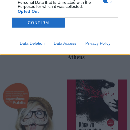
Personal Data that Is Unrelated with the
Purposes for which it was collected.
Opted Out
CONFIRM
Public Pop Up Store
Ένα νέο πρότυπο
Data Deletion
Data Access
Privacy Policy
στο Golden Hall
Public στο The Mall
Athens