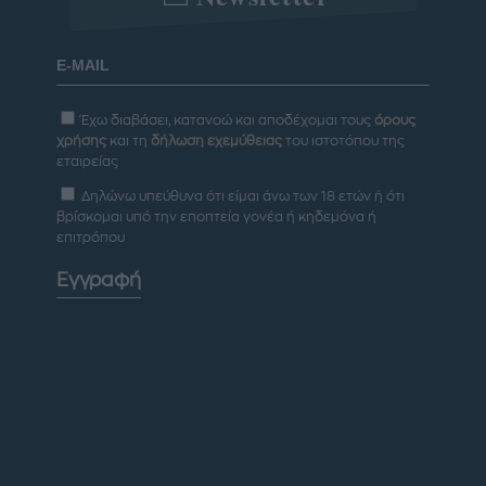
Έχω διαβάσει, κατανοώ και αποδέχομαι τους
όρους
χρήσης
και τη
δήλωση εχεμύθειας
του ιστοτόπου της
εταιρείας
Δηλώνω υπεύθυνα ότι είμαι άνω των 18 ετών ή ότι
βρίσκομαι υπό την εποπτεία γονέα ή κηδεμόνα ή
επιτρόπου
Εγγραφή