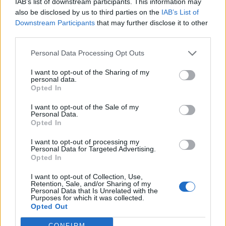
streetwear μένει
IAB’s list of downstream participants. This information may
«αφεντικό»
ακόμα ζωντανό
also be disclosed by us to third parties on the
IAB’s List of
Downstream Participants
that may further disclose it to other
third parties.
Personal Data Processing Opt Outs
I want to opt-out of the Sharing of my
personal data.
Opted In
I want to opt-out of the Sale of my
Personal Data.
Opted In
I want to opt-out of processing my
Personal Data for Targeted Advertising.
Opted In
Βenetton S/S 23: Μία
Η νέα Spring/Summer
συλλογή που
2023 συλλογή του
I want to opt-out of Collection, Use,
Retention, Sale, and/or Sharing of my
αποδεικνύει πως στη
οίκου Ganni είναι ένα
Personal Data that Is Unrelated with the
Purposes for which it was collected.
μόδα «μπορείς να
«joyride» στην
Opted Out
είσαι τα πάντα»
ανεμελιά του
CONFIRM