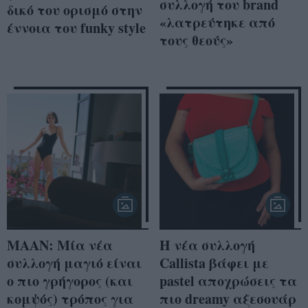
συλλογή του brand
δικό του ορισμό στην
«λατρεύτηκε από
έννοια του funky style
τους θεούς»
MAAN: Μία νέα
H νέα συλλογή
συλλογή μαγιό είναι
Callista βάφει με
ο πιο γρήγορος (και
pastel αποχρώσεις τα
κομψός) τρόπος για
πιο dreamy αξεσουάρ