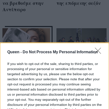
να βρεθούμε στην
της επόμενης σεζόν
Αντίπαρο
Queen -
Do Not Process My Personal Information
If you wish to opt-out of the sale, sharing to third parties, or
processing of your personal or sensitive information for
targeted advertising by us, please use the below opt-out
section to confirm your selection. Please note that after your
Origin Story: Η νέα
Οff-White: O Virgil
opt-out request is processed you may continue seeing
καμπάνια της Boss
Abloh σήμερα θα
interest-based ads based on personal information utilized by
S/S 23 παρουσιάζει
us or personal information disclosed to third parties prior to
γινόταν 42 & το
your opt-out. You may separately opt-out of the further
πώς γίνεται ένα
όραμά του για το
disclosure of your personal information by third parties on the
πραγματικό