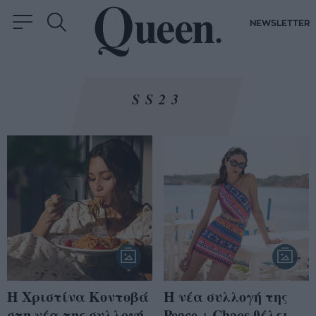
NEWSLETTER
SS23
Η Χριστίνα Κοντοβά
Η νέα συλλογή της
στη νέα της συλλογή
Peace + Chaos θέλει