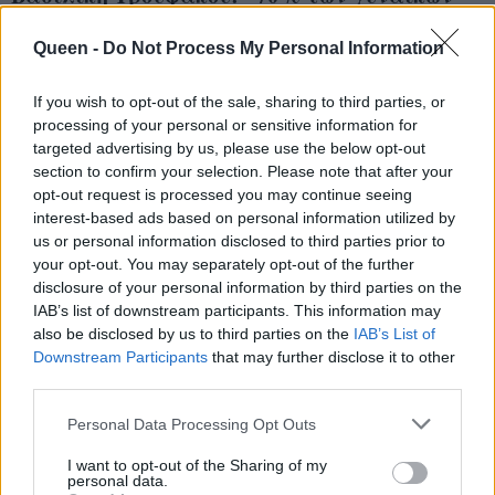
Το ταξίδι στη
αντιμετωπίζουν
Νάπολη και ο
προβλήματα στον
Queen -
Do Not Process My Personal Information
θηλασμός εν μέσω
θηλασμό: Ας μην
If you wish to opt-out of the sale, sharing to third parties, or
απόλαυσης του
προσποιούμαστε ότι
processing of your personal or sensitive information for
«βιάγκρα της
είναι κάτι εύκολο
targeted advertising by us, please use the below opt-out
θάλασσας»
section to confirm your selection. Please note that after your
opt-out request is processed you may continue seeing
interest-based ads based on personal information utilized by
us or personal information disclosed to third parties prior to
your opt-out. You may separately opt-out of the further
disclosure of your personal information by third parties on the
IAB’s list of downstream participants. This information may
also be disclosed by us to third parties on the
IAB’s List of
Downstream Participants
that may further disclose it to other
third parties.
Personal Data Processing Opt Outs
I want to opt-out of the Sharing of my
personal data.