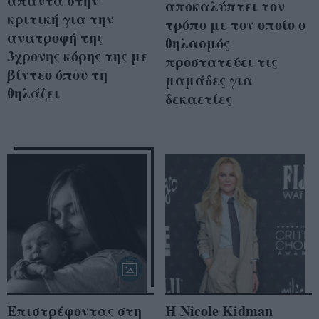
απαντά στην
αποκαλύπτει τον
κριτική για την
τρόπο με τον οποίο ο
ανατροφή της
θηλασμός
3χρονης κόρης της με
προστατεύει τις
βίντεο όπου τη
μαμάδες για
θηλάζει
δεκαετίες
Επιστρέφοντας στη
Η Nicole Kidman