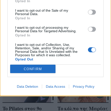
Η Rihanna θηλάζει
Η Βασιλική
Opted In
τον γιο της on camera
Τρουφάκου με μια
I want to opt-out of the Sale of my
λίγο πριν γεννήσει
φωτογραφία έδωσε
Personal Data.
Opted In
για τις ανάγκες της
το καλύτερο μήνυμα
νέας της συλλογής
για τον δημόσιο
I want to opt-out of processing my
Personal Data for Targeted Advertising.
θηλασμό
Opted In
I want to opt-out of Collection, Use,
Retention, Sale, and/or Sharing of my
Personal Data that Is Unrelated with the
Purposes for which it was collected.
Opted Out
CONFIRM
Data Deletion
Data Access
Privacy Policy
To Pilates στον 9ο
Το κόλπο της Μαρίας