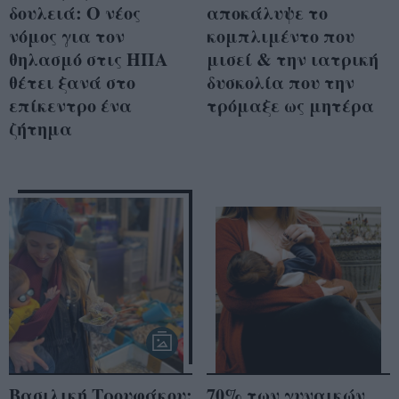
δουλειά: Ο νέος
αποκάλυψε το
νόμος για τον
κομπλιμέντο που
θηλασμό στις ΗΠΑ
μισεί & την ιατρική
θέτει ξανά στο
δυσκολία που την
επίκεντρο ένα
τρόμαξε ως μητέρα
ζήτημα
Βασιλική Τρουφάκου:
70% των γυναικών