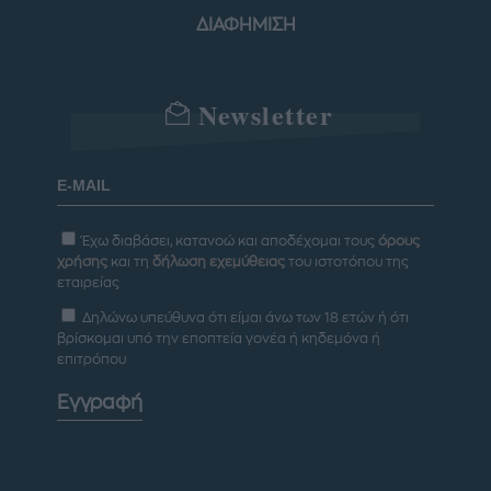
ΔΙΑΦΗΜΙΣΗ
Newsletter
Έχω διαβάσει, κατανοώ και αποδέχομαι τους
όρους
χρήσης
και τη
δήλωση εχεμύθειας
του ιστοτόπου της
εταιρείας
Δηλώνω υπεύθυνα ότι είμαι άνω των 18 ετών ή ότι
βρίσκομαι υπό την εποπτεία γονέα ή κηδεμόνα ή
επιτρόπου
Εγγραφή